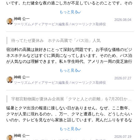
いです。ただ健全な夜の過ごし方が不足しているとのことです。その
ような意味で、金曜夜にこのようなイベントが行われれば、日本人に
もっと見る
限らず外国人にとっても楽しみが増えるでしょうね。
神崎 公一
2026.08.04
ツーリズムメディアサービス編集長 / ㈱ツーリンクス取締役
待ってたぜ夏休み ホテル高騰で「バス泊」人気
宿泊料の高騰は旅好きにとって深刻な問題です。お手頃な価格のビジ
ネスホテルなどはすぐに満員になってしまいます。そのため、バス泊
が人気なのは理解できます。私ｈ学生時代、アメリカ一周の貧乏旅行
をした時は、移動はグレイハウンドバスでした。夕方から夜の便を利
もっと見る
用してホテル代を浮かせていました。ただし、若いからできたことで
神崎 公一
2026.07.27
す。若い人が夜行バスで京都に行った、青森に行ったと聞くと、疲れ
ツーリズムメディアサービス編集長 / ㈱ツーリンクス取締役
が残らないのかなと思ってしまいます。
宇都宮動物園が夏休み企画展「クマと人との距離」を7月20日から
開催
猛暑とクマ出没の報道に接しない日がありません。なぜ、ここ数年、
クマが人里に現れるのか。、万一、クマと遭遇したら、どうしたらい
いのか。テレビを見ながら家族と話しています。死んだふりをするな
んてことは、冗談でもいえません。そんな中で、この企画展はタイム
もっと見る
リーですね。
神崎 公一
2026.07.19