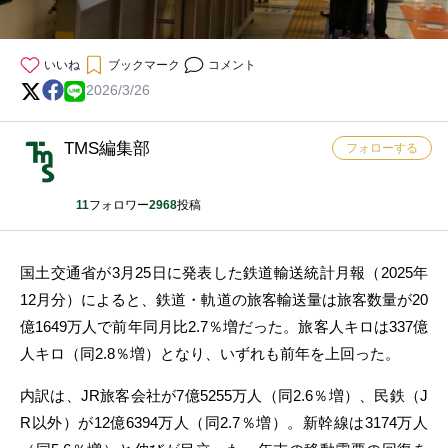
いいね
ブックマーク
コメント
2026/3/26
TMS編集部
フォローする
11
フォロワー
2968
投稿
国土交通省が3月25日に発表した鉄道輸送統計月報（2025年
12月分）によると、鉄道・軌道の旅客輸送量は旅客数量が20
億1649万人で前年同月比2.7％増だった。旅客人キロは337億
人キロ（同2.8％増）となり、いずれも前年を上回った。
内訳は、JR旅客会社が7億5255万人（同2.6％増）、民鉄（J
R以外）が12億6394万人（同2.7％増）。新幹線は3174万人