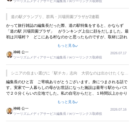
ツーリズムメディアサービス編集長 / ㈱ツーリンクス取締役
道の駅グランプリ、群馬・川場田園プラザが2連覇
かって旅行雑誌の編集長だった際、道の駅特集をすると、かならず
「道の駅 川場田園プラザ」 がランキング上位に顔をだしました。最
初は川場村？ どこにある村なのかと思ったものですが、取材に訪れ
永井 彰一社長にインタビューしたら、興味深い話が次々が飛び出しま
もっと見る
した。プレゼンも巧みで、今でも思い出すことが２つあります。一つ
神崎 公一
2026.07.17
は、従業員に東京ディズニーランドを見学させ、サービス業、接客業
ツーリズムメディアサービス編集長 / ㈱ツーリンクス取締役
の何かを理解してもらっていることです。 もう一つは1800円もする
プレミアムヨーグルトを販売するにあたり、社内に懸念もあったそう
です。永井社長は、駐車場に都内ナンバーの高級外車が停まっている
シニアの住まい選びに「駅チカ」志向 大切なのは出かけたくなる
ことに目をつけ、高級商品でも売れると確信したそうです。今回の記
暮らし
編集長のひと言 ご寄稿ありがとうございます。身につまされる話で
事を懐かしく読みました。
す。実家で一人暮らしの母がお世話になった施設は最寄り駅からバス
で２０分くらいの立地でした。私の自宅からだと、１時間以上かかり
ました。母の住まいから近いという理由で、その施設を選択したので
もっと見る
すが、私と妹にとっては、半日仕事ででした。シニアの住まい選び
神崎 公一
2026.07.16
は、当人だけではなく、世話をする家族の足の便も考えない外池ない
ツーリズムメディアサービス編集長 / ㈱ツーリンクス取締役
と思いました。