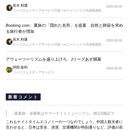
長木 利通
2026.08.06
ツーリズムメディアサービス代表 / ㈱ツーリンクス代表取締役社
長
Booking.com、夏旅の「隠れた名所」を提案 自然と静寂を求め
る旅行者が増加
長木 利通
2026.08.06
ツーリズムメディアサービス代表 / ㈱ツーリンクス代表取締役社
長
アウェーツーリズムを盛り上げろ、Jリーグあす開幕
阿部 政利
2026.08.06
ツーリズムメディアサービス
新着コメント
〈避暑旅〉金曜夜はサマーナイトミュージアム、都立6施設で
これもナイトタイムエコノミーの一つなのでしょう。外国人観光者に
言わせると、日本は安全、清潔、交通機関が時刻通りなど、評価が高