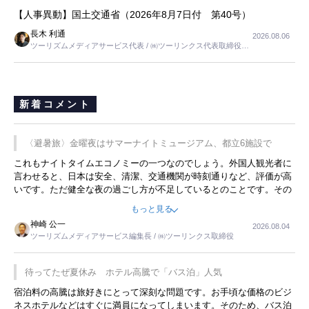
【人事異動】国土交通省（2026年8月7日付 第40号）
長木 利通
2026.08.06
ツーリズムメディアサービス代表 / ㈱ツーリンクス代表取締役社
長
新着コメント
〈避暑旅〉金曜夜はサマーナイトミュージアム、都立6施設で
これもナイトタイムエコノミーの一つなのでしょう。外国人観光者に
言わせると、日本は安全、清潔、交通機関が時刻通りなど、評価が高
いです。ただ健全な夜の過ごし方が不足しているとのことです。その
ような意味で、金曜夜にこのようなイベントが行われれば、日本人に
もっと見る
限らず外国人にとっても楽しみが増えるでしょうね。
神崎 公一
2026.08.04
ツーリズムメディアサービス編集長 / ㈱ツーリンクス取締役
待ってたぜ夏休み ホテル高騰で「バス泊」人気
宿泊料の高騰は旅好きにとって深刻な問題です。お手頃な価格のビジ
ネスホテルなどはすぐに満員になってしまいます。そのため、バス泊