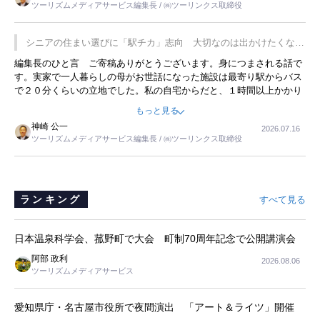
ツーリズムメディアサービス編集長 / ㈱ツーリンクス取締役
の何かを理解してもらっていることです。 もう一つは1800円もする
プレミアムヨーグルトを販売するにあたり、社内に懸念もあったそう
です。永井社長は、駐車場に都内ナンバーの高級外車が停まっている
シニアの住まい選びに「駅チカ」志向 大切なのは出かけたくなる
ことに目をつけ、高級商品でも売れると確信したそうです。今回の記
暮らし
編集長のひと言 ご寄稿ありがとうございます。身につまされる話で
事を懐かしく読みました。
す。実家で一人暮らしの母がお世話になった施設は最寄り駅からバス
で２０分くらいの立地でした。私の自宅からだと、１時間以上かかり
ました。母の住まいから近いという理由で、その施設を選択したので
もっと見る
すが、私と妹にとっては、半日仕事ででした。シニアの住まい選び
神崎 公一
2026.07.16
は、当人だけではなく、世話をする家族の足の便も考えない外池ない
ツーリズムメディアサービス編集長 / ㈱ツーリンクス取締役
と思いました。
ランキング
すべて見る
日本温泉科学会、菰野町で大会 町制70周年記念で公開講演会
阿部 政利
2026.08.06
ツーリズムメディアサービス
愛知県庁・名古屋市役所で夜間演出 「アート＆ライツ」開催