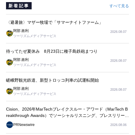
新着記事
すべて見る
〈避暑旅〉マザー牧場で「サマーナイトファーム」
阿部 政利
2026.08.07
ツーリズムメディアサービス
待ってたぜ夏休み 8月23日に種子島鉄砲まつり
阿部 政利
2026.08.07
ツーリズムメディアサービス
嵯峨野観光鉄道、新型トロッコ列車の試運転開始
阿部 政利
2026.08.07
ツーリズムメディアサービス
Cision、2026年MarTechブレイクスルー・アワード（MarTech B
reakthrough Awards）でソーシャルリスニング、プレスリリース
配信、AEOの3部門を受賞
PRNewswire
2026.08.06