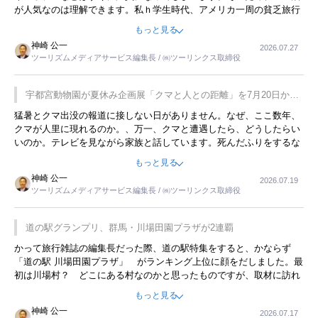
が人気なのは理解できます。私ｈ学生時代、アメリカ一周の貧乏旅行
をした時は、移動はグレイハウンドバスでした。夕方から夜の便を利
もっと見る
用してホテル代を浮かせていました。ただし、若いからできたことで
神崎 公一
2026.07.27
す。若い人が夜行バスで京都に行った、青森に行ったと聞くと、疲れ
ツーリズムメディアサービス編集長 / ㈱ツーリンクス取締役
が残らないのかなと思ってしまいます。
宇都宮動物園が夏休み企画展「クマと人との距離」を7月20日から
開催
猛暑とクマ出没の報道に接しない日がありません。なぜ、ここ数年、
クマが人里に現れるのか。、万一、クマと遭遇したら、どうしたらい
いのか。テレビを見ながら家族と話しています。死んだふりをするな
んてことは、冗談でもいえません。そんな中で、この企画展はタイム
もっと見る
リーですね。
神崎 公一
2026.07.19
ツーリズムメディアサービス編集長 / ㈱ツーリンクス取締役
道の駅グランプリ、群馬・川場田園プラザが2連覇
かって旅行雑誌の編集長だった際、道の駅特集をすると、かならず
「道の駅 川場田園プラザ」 がランキング上位に顔をだしました。最
初は川場村？ どこにある村なのかと思ったものですが、取材に訪れ
永井 彰一社長にインタビューしたら、興味深い話が次々が飛び出しま
もっと見る
した。プレゼンも巧みで、今でも思い出すことが２つあります。一つ
神崎 公一
2026.07.17
は、従業員に東京ディズニーランドを見学させ、サービス業、接客業