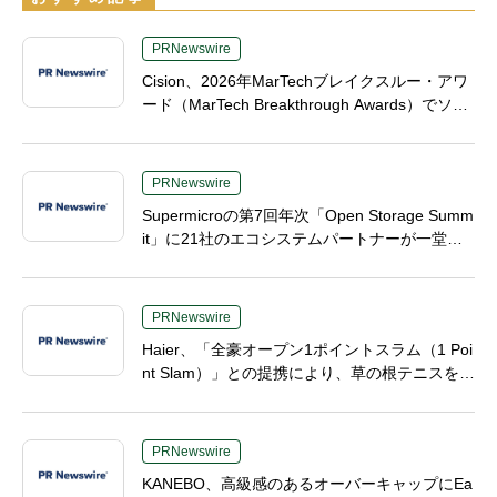
PRNewswire
Cision、2026年MarTechブレイクスルー・アワ
ード（MarTech Breakthrough Awards）でソー
シャルリスニング、プレスリリース配信、AEO
の3部門を受賞
PRNewswire
Supermicroの第7回年次「Open Storage Summ
it」に21社のエコシステムパートナーが一堂に
会し、エンタープライズAIの大規模導入に関す
る実践的なガイダンスを共有
PRNewswire
Haier、「全豪オープン1ポイントスラム（1 Poi
nt Slam）」との提携により、草の根テニスをグ
ランドスラムの舞台へ
PRNewswire
KANEBO、高級感のあるオーバーキャップにEa