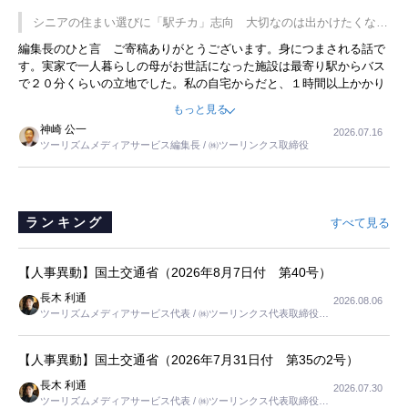
です。永井社長は、駐車場に都内ナンバーの高級外車が停まっている
シニアの住まい選びに「駅チカ」志向 大切なのは出かけたくなる
ことに目をつけ、高級商品でも売れると確信したそうです。今回の記
暮らし
編集長のひと言 ご寄稿ありがとうございます。身につまされる話で
事を懐かしく読みました。
す。実家で一人暮らしの母がお世話になった施設は最寄り駅からバス
で２０分くらいの立地でした。私の自宅からだと、１時間以上かかり
ました。母の住まいから近いという理由で、その施設を選択したので
もっと見る
すが、私と妹にとっては、半日仕事ででした。シニアの住まい選び
神崎 公一
2026.07.16
は、当人だけではなく、世話をする家族の足の便も考えない外池ない
ツーリズムメディアサービス編集長 / ㈱ツーリンクス取締役
と思いました。
ランキング
すべて見る
【人事異動】国土交通省（2026年8月7日付 第40号）
長木 利通
2026.08.06
ツーリズムメディアサービス代表 / ㈱ツーリンクス代表取締役社
長
【人事異動】国土交通省（2026年7月31日付 第35の2号）
長木 利通
2026.07.30
ツーリズムメディアサービス代表 / ㈱ツーリンクス代表取締役社