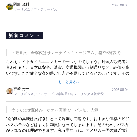
阿部 政利
2026.08.08
ツーリズムメディアサービス
新着コメント
〈避暑旅〉金曜夜はサマーナイトミュージアム、都立6施設で
これもナイトタイムエコノミーの一つなのでしょう。外国人観光者に
言わせると、日本は安全、清潔、交通機関が時刻通りなど、評価が高
いです。ただ健全な夜の過ごし方が不足しているとのことです。その
ような意味で、金曜夜にこのようなイベントが行われれば、日本人に
もっと見る
限らず外国人にとっても楽しみが増えるでしょうね。
神崎 公一
2026.08.04
ツーリズムメディアサービス編集長 / ㈱ツーリンクス取締役
待ってたぜ夏休み ホテル高騰で「バス泊」人気
宿泊料の高騰は旅好きにとって深刻な問題です。お手頃な価格のビジ
ネスホテルなどはすぐに満員になってしまいます。そのため、バス泊
が人気なのは理解できます。私ｈ学生時代、アメリカ一周の貧乏旅行
をした時は、移動はグレイハウンドバスでした。夕方から夜の便を利