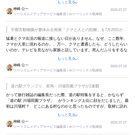
もっと見る
用してホテル代を浮かせていました。ただし、若いからできたことで
神崎 公一
2026.07.27
す。若い人が夜行バスで京都に行った、青森に行ったと聞くと、疲れ
ツーリズムメディアサービス編集長 / ㈱ツーリンクス取締役
が残らないのかなと思ってしまいます。
宇都宮動物園が夏休み企画展「クマと人との距離」を7月20日から
開催
猛暑とクマ出没の報道に接しない日がありません。なぜ、ここ数年、
クマが人里に現れるのか。、万一、クマと遭遇したら、どうしたらい
いのか。テレビを見ながら家族と話しています。死んだふりをするな
んてことは、冗談でもいえません。そんな中で、この企画展はタイム
もっと見る
リーですね。
神崎 公一
2026.07.19
ツーリズムメディアサービス編集長 / ㈱ツーリンクス取締役
道の駅グランプリ、群馬・川場田園プラザが2連覇
かって旅行雑誌の編集長だった際、道の駅特集をすると、かならず
「道の駅 川場田園プラザ」 がランキング上位に顔をだしました。最
初は川場村？ どこにある村なのかと思ったものですが、取材に訪れ
永井 彰一社長にインタビューしたら、興味深い話が次々が飛び出しま
もっと見る
した。プレゼンも巧みで、今でも思い出すことが２つあります。一つ
神崎 公一
2026.07.17
は、従業員に東京ディズニーランドを見学させ、サービス業、接客業
ツーリズムメディアサービス編集長 / ㈱ツーリンクス取締役
の何かを理解してもらっていることです。 もう一つは1800円もする
プレミアムヨーグルトを販売するにあたり、社内に懸念もあったそう