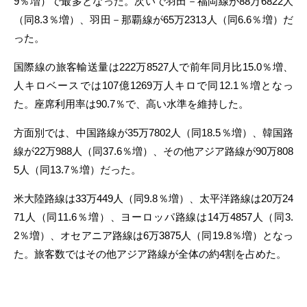
9％増）で最多となった。次いで羽田－福岡線が88万6822人
（同8.3％増）、羽田－那覇線が65万2313人（同6.6％増）だ
った。
国際線の旅客輸送量は222万8527人で前年同月比15.0％増、
人キロベースでは107億1269万人キロで同12.1％増となっ
た。座席利用率は90.7％で、高い水準を維持した。
方面別では、中国路線が35万7802人（同18.5％増）、韓国路
線が22万988人（同37.6％増）、その他アジア路線が90万808
5人（同13.7％増）だった。
米大陸路線は33万449人（同9.8％増）、太平洋路線は20万24
71人（同11.6％増）、ヨーロッパ路線は14万4857人（同3.
2％増）、オセアニア路線は6万3875人（同19.8％増）となっ
た。旅客数ではその他アジア路線が全体の約4割を占めた。