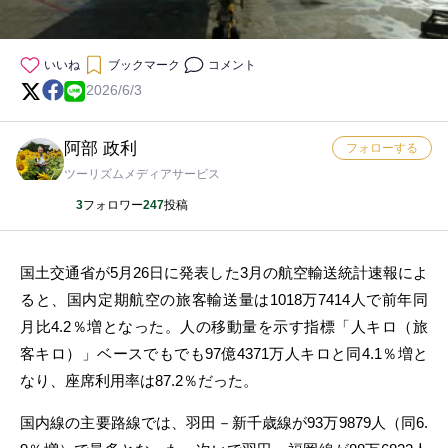
いいね
ブックマーク
コメント
2026/6/3
阿部 政利
フォローする
ツーリズムメディアサービス
3
フォロワー
247
投稿
国土交通省が5月26日に発表した3月の航空輸送統計速報によ
ると、国内定期航空の旅客輸送量は1018万7414人で前年同
月比4.2％増となった。人の移動量を示す指標「人キロ（旅
客キロ）」ベースでもでも97億4371万人キロと同4.1％増と
なり、座席利用率は87.2％だった。
国内線の主要路線では、羽田－新千歳線が93万9879人（同6.