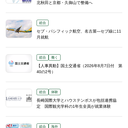
北秋田と京都・久御山で整備へ
総合
セブ・パシフィック航空、名古屋―セブ線に11
月就航
総合
働く
【人事異動】国土交通省（2026年8月7日付 第
40の2号）
総合
体験
長崎国際大学とハウステンボスが包括連携協
定 国際観光学科の1年生全員が就業体験
総合
海外