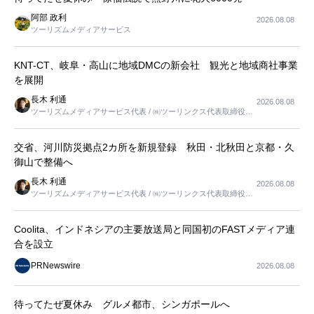
阿部 政利
2026.08.08
ツーリズムメディアサービス
KNT-CT、岐阜・高山に地域DMCの新会社 観光と地域商社事業
を展開
長木 利通
2026.08.08
ツーリズムメディアサービス代表 / ㈱ツーリンクス代表取締役社
長
交省、河川防災拠点2カ所を新規登録 秋田・北秋田と京都・久
御山で整備へ
長木 利通
2026.08.08
ツーリズムメディアサービス代表 / ㈱ツーリンクス代表取締役社
長
Coolita、インドネシアの主要放送局と同国初のFASTメディア連
合を設立
PRNewswire
2026.08.08
待ってたぜ夏休み グルメ都市、シンガポールへ