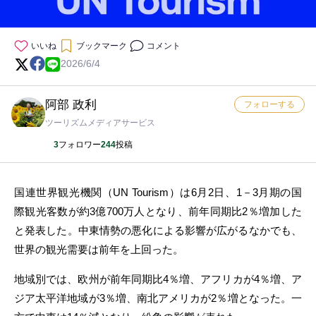
いいね
ブックマーク
コメント
2026/6/4
阿部 政利
フォローする
ツーリズムメディアサービス
3
フォロワー
244
投稿
国連世界観光機関（UN Tourism）は6月2日、1－3月期の国
際観光客数が約3億700万人となり、前年同期比2％増加した
と発表した。中東情勢の悪化による影響が広がるなかでも、
世界の観光需要は前年を上回った。
地域別では、欧州が前年同期比4％増、アフリカが4％増、ア
ジア太平洋地域が3％増、南北アメリカが2％増となった。一