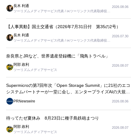
長木 利通
2026.08.06
ツーリズムメディアサービス代表 / ㈱ツーリンクス代表取締役社
長
【人事異動】国土交通省（2026年7月31日付 第35の2号）
長木 利通
2026.07.30
ツーリズムメディアサービス代表 / ㈱ツーリンクス代表取締役社
長
奈良県とJRなど、世界遺産登録機に「飛鳥トラベル」
阿部 政利
2026.08.07
ツーリズムメディアサービス
Supermicroの第7回年次「Open Storage Summit」に21社のエコ
システムパートナーが一堂に会し、エンタープライズAIの大規模
導入に関する実践的なガイダンスを共有
PRNewswire
2026.08.06
待ってたぜ夏休み 8月23日に種子島鉄砲まつり
阿部 政利
2026.08.07
ツーリズムメディアサービス