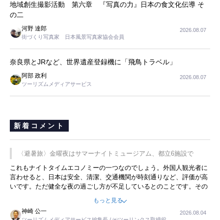
地域創生撮影活動 第六章 『写真の力』日本の食文化伝導 そ
の二
河野 達郎
2026.08.07
街づくり写真家 日本風景写真家協会会員
奈良県とJRなど、世界遺産登録機に「飛鳥トラベル」
阿部 政利
2026.08.07
ツーリズムメディアサービス
新着コメント
〈避暑旅〉金曜夜はサマーナイトミュージアム、都立6施設で
これもナイトタイムエコノミーの一つなのでしょう。外国人観光者に
言わせると、日本は安全、清潔、交通機関が時刻通りなど、評価が高
いです。ただ健全な夜の過ごし方が不足しているとのことです。その
ような意味で、金曜夜にこのようなイベントが行われれば、日本人に
もっと見る
限らず外国人にとっても楽しみが増えるでしょうね。
神崎 公一
2026.08.04
ツーリズムメディアサービス編集長 / ㈱ツーリンクス取締役