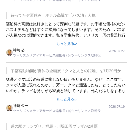
待ってたぜ夏休み ホテル高騰で「バス泊」人気
宿泊料の高騰は旅好きにとって深刻な問題です。お手頃な価格のビジ
ネスホテルなどはすぐに満員になってしまいます。そのため、バス泊
が人気なのは理解できます。私ｈ学生時代、アメリカ一周の貧乏旅行
をした時は、移動はグレイハウンドバスでした。夕方から夜の便を利
もっと見る
用してホテル代を浮かせていました。ただし、若いからできたことで
神崎 公一
2026.07.27
す。若い人が夜行バスで京都に行った、青森に行ったと聞くと、疲れ
ツーリズムメディアサービス編集長 / ㈱ツーリンクス取締役
が残らないのかなと思ってしまいます。
宇都宮動物園が夏休み企画展「クマと人との距離」を7月20日から
開催
猛暑とクマ出没の報道に接しない日がありません。なぜ、ここ数年、
クマが人里に現れるのか。、万一、クマと遭遇したら、どうしたらい
いのか。テレビを見ながら家族と話しています。死んだふりをするな
んてことは、冗談でもいえません。そんな中で、この企画展はタイム
もっと見る
リーですね。
神崎 公一
2026.07.19
ツーリズムメディアサービス編集長 / ㈱ツーリンクス取締役
道の駅グランプリ、群馬・川場田園プラザが2連覇