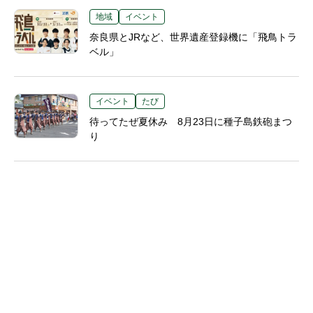
地域
イベント
奈良県とJRなど、世界遺産登録機に「飛鳥トラ
ベル」
イベント
たび
待ってたぜ夏休み 8月23日に種子島鉄砲まつ
り