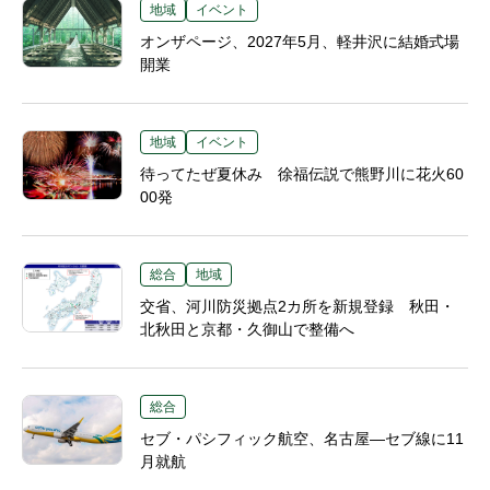
地域
イベント
オンザページ、2027年5月、軽井沢に結婚式場
開業
地域
イベント
待ってたぜ夏休み 徐福伝説で熊野川に花火60
00発
総合
地域
交省、河川防災拠点2カ所を新規登録 秋田・
北秋田と京都・久御山で整備へ
総合
セブ・パシフィック航空、名古屋―セブ線に11
月就航