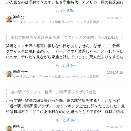
が人気なのは理解できます。私ｈ学生時代、アメリカ一周の貧乏旅行
をした時は、移動はグレイハウンドバスでした。夕方から夜の便を利
もっと見る
用してホテル代を浮かせていました。ただし、若いからできたことで
神崎 公一
2026.07.27
す。若い人が夜行バスで京都に行った、青森に行ったと聞くと、疲れ
ツーリズムメディアサービス編集長 / ㈱ツーリンクス取締役
が残らないのかなと思ってしまいます。
宇都宮動物園が夏休み企画展「クマと人との距離」を7月20日から
開催
猛暑とクマ出没の報道に接しない日がありません。なぜ、ここ数年、
クマが人里に現れるのか。、万一、クマと遭遇したら、どうしたらい
いのか。テレビを見ながら家族と話しています。死んだふりをするな
んてことは、冗談でもいえません。そんな中で、この企画展はタイム
もっと見る
リーですね。
神崎 公一
2026.07.19
ツーリズムメディアサービス編集長 / ㈱ツーリンクス取締役
道の駅グランプリ、群馬・川場田園プラザが2連覇
かって旅行雑誌の編集長だった際、道の駅特集をすると、かならず
「道の駅 川場田園プラザ」 がランキング上位に顔をだしました。最
初は川場村？ どこにある村なのかと思ったものですが、取材に訪れ
永井 彰一社長にインタビューしたら、興味深い話が次々が飛び出しま
もっと見る
した。プレゼンも巧みで、今でも思い出すことが２つあります。一つ
神崎 公一
2026.07.17
は、従業員に東京ディズニーランドを見学させ、サービス業、接客業