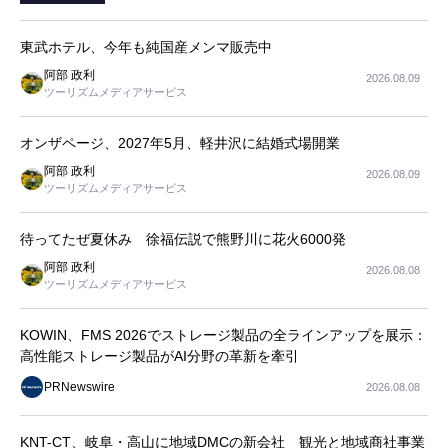
東武ホテル、今年も純国産メンマ販売中
阿部 政利
2026.08.09
ツーリズムメディアサービス
オンザページ、2027年5月、軽井沢に結婚式場開業
阿部 政利
2026.08.09
ツーリズムメディアサービス
待ってたぜ夏休み 徐福伝説で熊野川に花火6000発
阿部 政利
2026.08.08
ツーリズムメディアサービス
KOWIN、FMS 2026でストレージ製品の全ラインアップを展示：
高性能ストレージ製品がAI分野の革新を牽引
PRNewswire
2026.08.08
KNT-CT、岐阜・高山に地域DMCの新会社 観光と地域商社事業