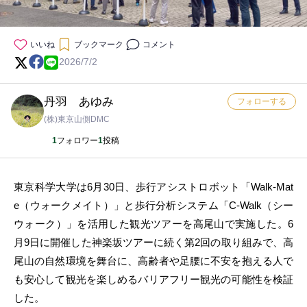
いいね
ブックマーク
コメント
2026/7/2
丹羽 あゆみ
フォローする
(株)東京山側DMC
1
フォロワー
1
投稿
東京科学大学は6月30日、歩行アシストロボット「Walk-Mat
e（ウォークメイト）」と歩行分析システム「C-Walk（シー
ウォーク）」を活用した観光ツアーを高尾山で実施した。6
月9日に開催した神楽坂ツアーに続く第2回の取り組みで、高
尾山の自然環境を舞台に、高齢者や足腰に不安を抱える人で
も安心して観光を楽しめるバリアフリー観光の可能性を検証
した。