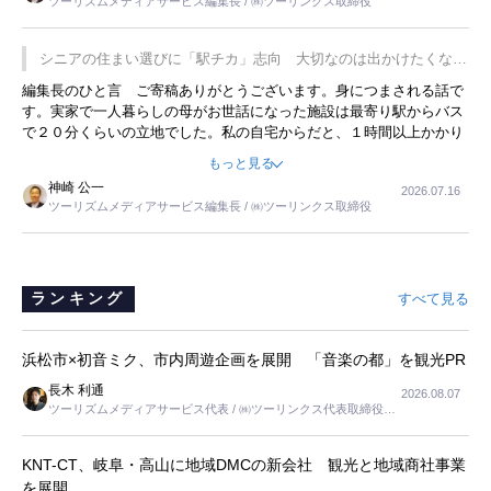
ツーリズムメディアサービス編集長 / ㈱ツーリンクス取締役
の何かを理解してもらっていることです。 もう一つは1800円もする
プレミアムヨーグルトを販売するにあたり、社内に懸念もあったそう
です。永井社長は、駐車場に都内ナンバーの高級外車が停まっている
シニアの住まい選びに「駅チカ」志向 大切なのは出かけたくなる
ことに目をつけ、高級商品でも売れると確信したそうです。今回の記
暮らし
編集長のひと言 ご寄稿ありがとうございます。身につまされる話で
事を懐かしく読みました。
す。実家で一人暮らしの母がお世話になった施設は最寄り駅からバス
で２０分くらいの立地でした。私の自宅からだと、１時間以上かかり
ました。母の住まいから近いという理由で、その施設を選択したので
もっと見る
すが、私と妹にとっては、半日仕事ででした。シニアの住まい選び
神崎 公一
2026.07.16
は、当人だけではなく、世話をする家族の足の便も考えない外池ない
ツーリズムメディアサービス編集長 / ㈱ツーリンクス取締役
と思いました。
ランキング
すべて見る
浜松市×初音ミク、市内周遊企画を展開 「音楽の都」を観光PR
長木 利通
2026.08.07
ツーリズムメディアサービス代表 / ㈱ツーリンクス代表取締役社
長
KNT-CT、岐阜・高山に地域DMCの新会社 観光と地域商社事業
を展開