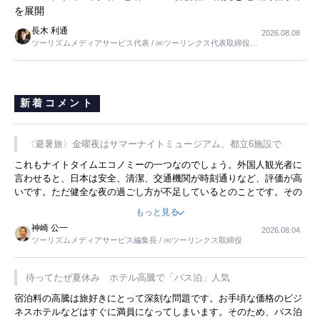
を展開
長木 利通
2026.08.08
ツーリズムメディアサービス代表 / ㈱ツーリンクス代表取締役社
長
新着コメント
〈避暑旅〉金曜夜はサマーナイトミュージアム、都立6施設で
これもナイトタイムエコノミーの一つなのでしょう。外国人観光者に
言わせると、日本は安全、清潔、交通機関が時刻通りなど、評価が高
いです。ただ健全な夜の過ごし方が不足しているとのことです。その
ような意味で、金曜夜にこのようなイベントが行われれば、日本人に
もっと見る
限らず外国人にとっても楽しみが増えるでしょうね。
神崎 公一
2026.08.04
ツーリズムメディアサービス編集長 / ㈱ツーリンクス取締役
待ってたぜ夏休み ホテル高騰で「バス泊」人気
宿泊料の高騰は旅好きにとって深刻な問題です。お手頃な価格のビジ
ネスホテルなどはすぐに満員になってしまいます。そのため、バス泊