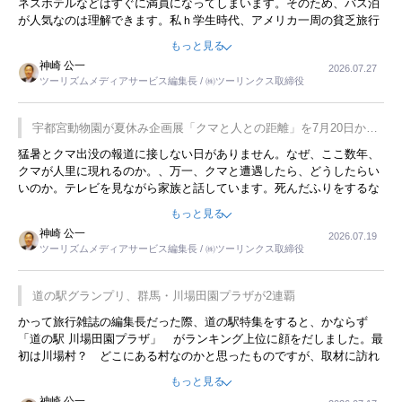
ネスホテルなどはすぐに満員になってしまいます。そのため、バス泊
が人気なのは理解できます。私ｈ学生時代、アメリカ一周の貧乏旅行
をした時は、移動はグレイハウンドバスでした。夕方から夜の便を利
もっと見る
用してホテル代を浮かせていました。ただし、若いからできたことで
神崎 公一
2026.07.27
す。若い人が夜行バスで京都に行った、青森に行ったと聞くと、疲れ
ツーリズムメディアサービス編集長 / ㈱ツーリンクス取締役
が残らないのかなと思ってしまいます。
宇都宮動物園が夏休み企画展「クマと人との距離」を7月20日から
開催
猛暑とクマ出没の報道に接しない日がありません。なぜ、ここ数年、
クマが人里に現れるのか。、万一、クマと遭遇したら、どうしたらい
いのか。テレビを見ながら家族と話しています。死んだふりをするな
んてことは、冗談でもいえません。そんな中で、この企画展はタイム
もっと見る
リーですね。
神崎 公一
2026.07.19
ツーリズムメディアサービス編集長 / ㈱ツーリンクス取締役
道の駅グランプリ、群馬・川場田園プラザが2連覇
かって旅行雑誌の編集長だった際、道の駅特集をすると、かならず
「道の駅 川場田園プラザ」 がランキング上位に顔をだしました。最
初は川場村？ どこにある村なのかと思ったものですが、取材に訪れ
永井 彰一社長にインタビューしたら、興味深い話が次々が飛び出しま
もっと見る
した。プレゼンも巧みで、今でも思い出すことが２つあります。一つ
神崎 公一