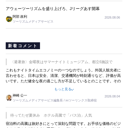
アウェーツーリズムを盛り上げろ、Jリーグあす開幕
阿部 政利
2026.08.06
ツーリズムメディアサービス
新着コメント
〈避暑旅〉金曜夜はサマーナイトミュージアム、都立6施設で
これもナイトタイムエコノミーの一つなのでしょう。外国人観光者に
言わせると、日本は安全、清潔、交通機関が時刻通りなど、評価が高
いです。ただ健全な夜の過ごし方が不足しているとのことです。その
ような意味で、金曜夜にこのようなイベントが行われれば、日本人に
もっと見る
限らず外国人にとっても楽しみが増えるでしょうね。
神崎 公一
2026.08.04
ツーリズムメディアサービス編集長 / ㈱ツーリンクス取締役
待ってたぜ夏休み ホテル高騰で「バス泊」人気
宿泊料の高騰は旅好きにとって深刻な問題です。お手頃な価格のビジ