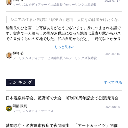
2026.07.17
は、従業員に東京ディズニーランドを見学させ、サービス業、接客業
ツーリズムメディアサービス編集長 / ㈱ツーリンクス取締役
の何かを理解してもらっていることです。 もう一つは1800円もする
プレミアムヨーグルトを販売するにあたり、社内に懸念もあったそう
です。永井社長は、駐車場に都内ナンバーの高級外車が停まっている
シニアの住まい選びに「駅チカ」志向 大切なのは出かけたくなる
ことに目をつけ、高級商品でも売れると確信したそうです。今回の記
暮らし
編集長のひと言 ご寄稿ありがとうございます。身につまされる話で
事を懐かしく読みました。
す。実家で一人暮らしの母がお世話になった施設は最寄り駅からバス
で２０分くらいの立地でした。私の自宅からだと、１時間以上かかり
ました。母の住まいから近いという理由で、その施設を選択したので
もっと見る
すが、私と妹にとっては、半日仕事ででした。シニアの住まい選び
神崎 公一
2026.07.16
は、当人だけではなく、世話をする家族の足の便も考えない外池ない
ツーリズムメディアサービス編集長 / ㈱ツーリンクス取締役
と思いました。
ランキング
すべて見る
日本温泉科学会、菰野町で大会 町制70周年記念で公開講演会
阿部 政利
2026.08.06
ツーリズムメディアサービス
愛知県庁・名古屋市役所で夜間演出 「アート＆ライツ」開催