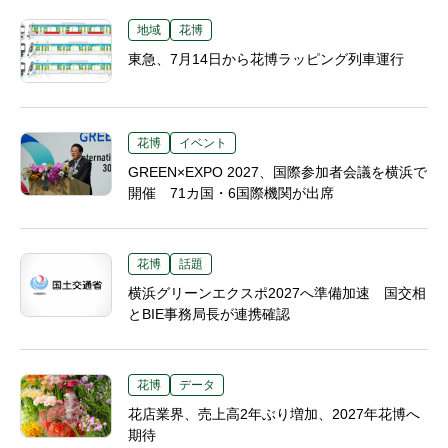
地域
花博
東急、7月14日から花博ラッピング列車運行
花博
イベント
GREEN×EXPO 2027、国際参加者会議を横浜で
開催 71カ国・6国際機関が出席
花博
話題
横浜グリーンエクスポ2027へ準備加速 国交相
とBIE事務局長が連携確認
花博
データ
花店業界、売上高2年ぶり増加、2027年花博へ
期待