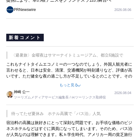
提携により、草の根テニスをグランドスラムの舞台へ
PRNewswire
2026.08.06
新着コメント
〈避暑旅〉金曜夜はサマーナイトミュージアム、都立6施設で
これもナイトタイムエコノミーの一つなのでしょう。外国人観光者に
言わせると、日本は安全、清潔、交通機関が時刻通りなど、評価が高
いです。ただ健全な夜の過ごし方が不足しているとのことです。その
ような意味で、金曜夜にこのようなイベントが行われれば、日本人に
もっと見る
限らず外国人にとっても楽しみが増えるでしょうね。
神崎 公一
2026.08.04
ツーリズムメディアサービス編集長 / ㈱ツーリンクス取締役
待ってたぜ夏休み ホテル高騰で「バス泊」人気
宿泊料の高騰は旅好きにとって深刻な問題です。お手頃な価格のビジ
ネスホテルなどはすぐに満員になってしまいます。そのため、バス泊
が人気なのは理解できます。私ｈ学生時代、アメリカ一周の貧乏旅行