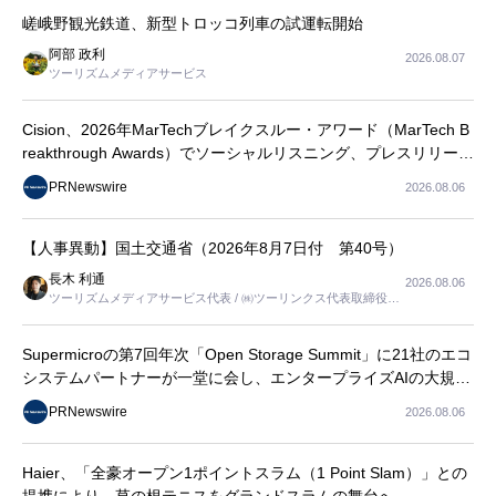
嵯峨野観光鉄道、新型トロッコ列車の試運転開始
阿部 政利
2026.08.07
ツーリズムメディアサービス
Cision、2026年MarTechブレイクスルー・アワード（MarTech B
reakthrough Awards）でソーシャルリスニング、プレスリリース
配信、AEOの3部門を受賞
PRNewswire
2026.08.06
【人事異動】国土交通省（2026年8月7日付 第40号）
長木 利通
2026.08.06
ツーリズムメディアサービス代表 / ㈱ツーリンクス代表取締役社
長
Supermicroの第7回年次「Open Storage Summit」に21社のエコ
システムパートナーが一堂に会し、エンタープライズAIの大規模
導入に関する実践的なガイダンスを共有
PRNewswire
2026.08.06
Haier、「全豪オープン1ポイントスラム（1 Point Slam）」との