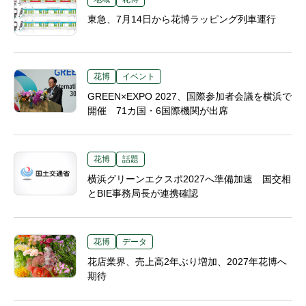
東急、7月14日から花博ラッピング列車運行
花博
イベント
GREEN×EXPO 2027、国際参加者会議を横浜で
開催 71カ国・6国際機関が出席
花博
話題
横浜グリーンエクスポ2027へ準備加速 国交相
とBIE事務局長が連携確認
花博
データ
花店業界、売上高2年ぶり増加、2027年花博へ
期待