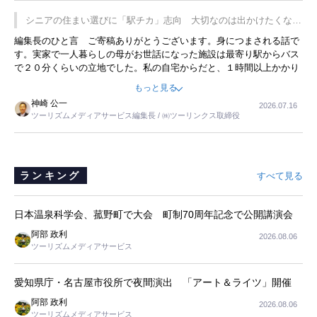
プレミアムヨーグルトを販売するにあたり、社内に懸念もあったそう
です。永井社長は、駐車場に都内ナンバーの高級外車が停まっている
シニアの住まい選びに「駅チカ」志向 大切なのは出かけたくなる
ことに目をつけ、高級商品でも売れると確信したそうです。今回の記
暮らし
編集長のひと言 ご寄稿ありがとうございます。身につまされる話で
事を懐かしく読みました。
す。実家で一人暮らしの母がお世話になった施設は最寄り駅からバス
で２０分くらいの立地でした。私の自宅からだと、１時間以上かかり
ました。母の住まいから近いという理由で、その施設を選択したので
もっと見る
すが、私と妹にとっては、半日仕事ででした。シニアの住まい選び
神崎 公一
2026.07.16
は、当人だけではなく、世話をする家族の足の便も考えない外池ない
ツーリズムメディアサービス編集長 / ㈱ツーリンクス取締役
と思いました。
ランキング
すべて見る
日本温泉科学会、菰野町で大会 町制70周年記念で公開講演会
阿部 政利
2026.08.06
ツーリズムメディアサービス
愛知県庁・名古屋市役所で夜間演出 「アート＆ライツ」開催
阿部 政利
2026.08.06
ツーリズムメディアサービス