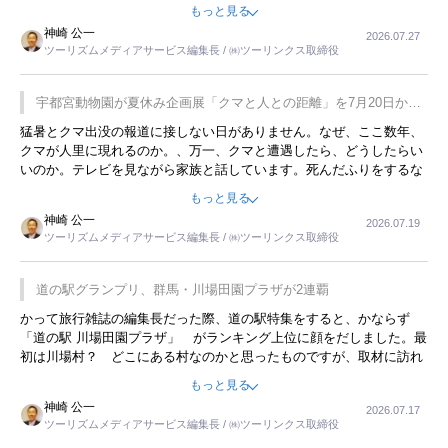
をした時は、移動はグレイハウンドバスでした。夕方から夜の便を利
もっと見る
用してホテル代を浮かせていました。ただし、若いからできたことで
神崎 公一
2026.07.27
す。若い人が夜行バスで京都に行った、青森に行ったと聞くと、疲れ
ツーリズムメディアサービス編集長 / ㈱ツーリンクス取締役
が残らないのかなと思ってしまいます。
宇都宮動物園が夏休み企画展「クマと人との距離」を7月20日から
開催
猛暑とクマ出没の報道に接しない日がありません。なぜ、ここ数年、
クマが人里に現れるのか。、万一、クマと遭遇したら、どうしたらい
いのか。テレビを見ながら家族と話しています。死んだふりをするな
んてことは、冗談でもいえません。そんな中で、この企画展はタイム
もっと見る
リーですね。
神崎 公一
2026.07.19
ツーリズムメディアサービス編集長 / ㈱ツーリンクス取締役
道の駅グランプリ、群馬・川場田園プラザが2連覇
かって旅行雑誌の編集長だった際、道の駅特集をすると、かならず
「道の駅 川場田園プラザ」 がランキング上位に顔をだしました。最
初は川場村？ どこにある村なのかと思ったものですが、取材に訪れ
永井 彰一社長にインタビューしたら、興味深い話が次々が飛び出しま
もっと見る
した。プレゼンも巧みで、今でも思い出すことが２つあります。一つ
神崎 公一
2026.07.17
は、従業員に東京ディズニーランドを見学させ、サービス業、接客業
ツーリズムメディアサービス編集長 / ㈱ツーリンクス取締役
の何かを理解してもらっていることです。 もう一つは1800円もする