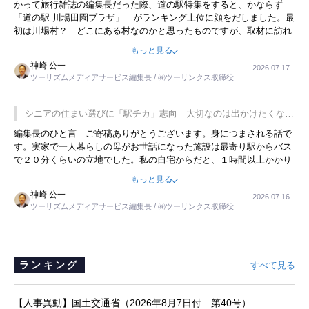
かって旅行雑誌の編集長だった際、道の駅特集をすると、かならず
「道の駅 川場田園プラザ」 がランキング上位に顔をだしました。最
初は川場村？ どこにある村なのかと思ったものですが、取材に訪れ
永井 彰一社長にインタビューしたら、興味深い話が次々が飛び出しま
もっと見る
した。プレゼンも巧みで、今でも思い出すことが２つあります。一つ
神崎 公一
2026.07.17
は、従業員に東京ディズニーランドを見学させ、サービス業、接客業
ツーリズムメディアサービス編集長 / ㈱ツーリンクス取締役
の何かを理解してもらっていることです。 もう一つは1800円もする
プレミアムヨーグルトを販売するにあたり、社内に懸念もあったそう
です。永井社長は、駐車場に都内ナンバーの高級外車が停まっている
シニアの住まい選びに「駅チカ」志向 大切なのは出かけたくなる
ことに目をつけ、高級商品でも売れると確信したそうです。今回の記
暮らし
編集長のひと言 ご寄稿ありがとうございます。身につまされる話で
事を懐かしく読みました。
す。実家で一人暮らしの母がお世話になった施設は最寄り駅からバス
で２０分くらいの立地でした。私の自宅からだと、１時間以上かかり
ました。母の住まいから近いという理由で、その施設を選択したので
もっと見る
すが、私と妹にとっては、半日仕事ででした。シニアの住まい選び
神崎 公一
2026.07.16
は、当人だけではなく、世話をする家族の足の便も考えない外池ない
ツーリズムメディアサービス編集長 / ㈱ツーリンクス取締役
と思いました。
ランキング
すべて見る
【人事異動】国土交通省（2026年8月7日付 第40号）