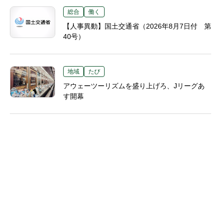
総合
働く
【人事異動】国土交通省（2026年8月7日付 第
40号）
地域
たび
アウェーツーリズムを盛り上げろ、Jリーグあ
す開幕