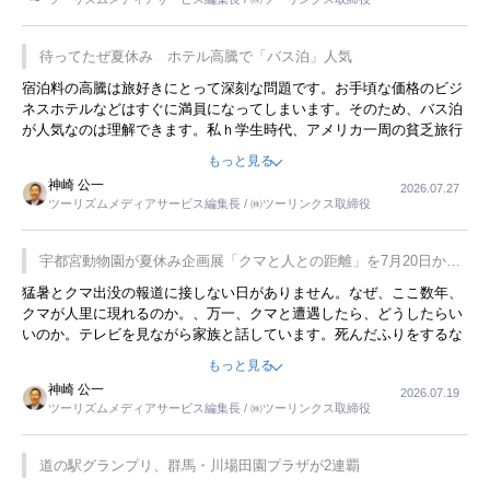
待ってたぜ夏休み ホテル高騰で「バス泊」人気
宿泊料の高騰は旅好きにとって深刻な問題です。お手頃な価格のビジ
ネスホテルなどはすぐに満員になってしまいます。そのため、バス泊
が人気なのは理解できます。私ｈ学生時代、アメリカ一周の貧乏旅行
をした時は、移動はグレイハウンドバスでした。夕方から夜の便を利
もっと見る
用してホテル代を浮かせていました。ただし、若いからできたことで
神崎 公一
2026.07.27
す。若い人が夜行バスで京都に行った、青森に行ったと聞くと、疲れ
ツーリズムメディアサービス編集長 / ㈱ツーリンクス取締役
が残らないのかなと思ってしまいます。
宇都宮動物園が夏休み企画展「クマと人との距離」を7月20日から
開催
猛暑とクマ出没の報道に接しない日がありません。なぜ、ここ数年、
クマが人里に現れるのか。、万一、クマと遭遇したら、どうしたらい
いのか。テレビを見ながら家族と話しています。死んだふりをするな
んてことは、冗談でもいえません。そんな中で、この企画展はタイム
もっと見る
リーですね。
神崎 公一
2026.07.19
ツーリズムメディアサービス編集長 / ㈱ツーリンクス取締役
道の駅グランプリ、群馬・川場田園プラザが2連覇