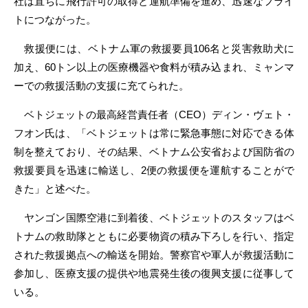
社は直ちに飛行許可の取得と運航準備を進め、迅速なフライ
トにつながった。
救援便には、ベトナム軍の救援要員106名と災害救助犬に
加え、60トン以上の医療機器や食料が積み込まれ、ミャンマ
ーでの救援活動の支援に充てられた。
ベトジェットの最高経営責任者（CEO）ディン・ヴェト・
フオン氏は、「ベトジェットは常に緊急事態に対応できる体
制を整えており、その結果、ベトナム公安省および国防省の
救援要員を迅速に輸送し、2便の救援便を運航することがで
きた」と述べた。
ヤンゴン国際空港に到着後、ベトジェットのスタッフはベ
トナムの救助隊とともに必要物資の積み下ろしを行い、指定
された救援拠点への輸送を開始。警察官や軍人が救援活動に
参加し、医療支援の提供や地震発生後の復興支援に従事して
いる。