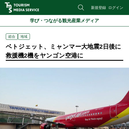
新規登録
ログイン
学び・つながる観光産業メディア
総合
地域
ベトジェット、ミャンマー大地震2日後に
救援機2機をヤンゴン空港に