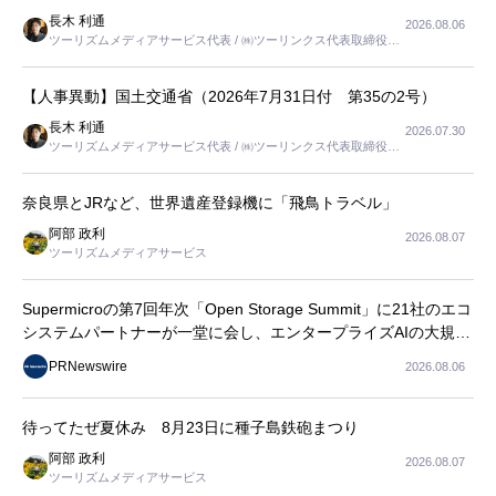
長木 利通
2026.08.06
ツーリズムメディアサービス代表 / ㈱ツーリンクス代表取締役社
長
【人事異動】国土交通省（2026年7月31日付 第35の2号）
長木 利通
2026.07.30
ツーリズムメディアサービス代表 / ㈱ツーリンクス代表取締役社
長
奈良県とJRなど、世界遺産登録機に「飛鳥トラベル」
阿部 政利
2026.08.07
ツーリズムメディアサービス
Supermicroの第7回年次「Open Storage Summit」に21社のエコ
システムパートナーが一堂に会し、エンタープライズAIの大規模
導入に関する実践的なガイダンスを共有
PRNewswire
2026.08.06
待ってたぜ夏休み 8月23日に種子島鉄砲まつり
阿部 政利
2026.08.07
ツーリズムメディアサービス