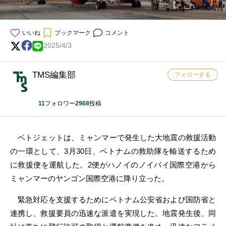
いいね
ブックマーク
コメント
2025/4/3
TMS編集部
フォローする
11
フォロワー
2968
投稿
ベトジェットは、ミャンマーで発生した大地震の救援活動
の一環として、3月30日、ベトナムの救助隊を輸送するため
に救援便を運航した。2便がハノイのノイバイ国際空港から
ミャンマーのヤンゴン国際空港に降り立った。
緊急対応を支援するためにベトナム公安省および国防省と
連携し、救援要員の迅速な派遣を実現した。地震発生後、同