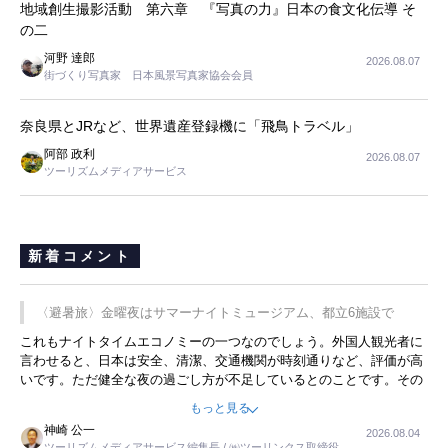
地域創生撮影活動 第六章 『写真の力』日本の食文化伝導 そ
の二
河野 達郎
2026.08.07
街づくり写真家 日本風景写真家協会会員
奈良県とJRなど、世界遺産登録機に「飛鳥トラベル」
阿部 政利
2026.08.07
ツーリズムメディアサービス
新着コメント
〈避暑旅〉金曜夜はサマーナイトミュージアム、都立6施設で
これもナイトタイムエコノミーの一つなのでしょう。外国人観光者に
言わせると、日本は安全、清潔、交通機関が時刻通りなど、評価が高
いです。ただ健全な夜の過ごし方が不足しているとのことです。その
ような意味で、金曜夜にこのようなイベントが行われれば、日本人に
もっと見る
限らず外国人にとっても楽しみが増えるでしょうね。
神崎 公一
2026.08.04
ツーリズムメディアサービス編集長 / ㈱ツーリンクス取締役