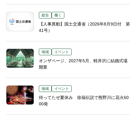
総合
働く
【人事異動】国土交通省（2026年8月9日付 第
41号）
地域
イベント
オンザページ、2027年5月、軽井沢に結婚式場
開業
地域
イベント
待ってたぜ夏休み 徐福伝説で熊野川に花火60
00発