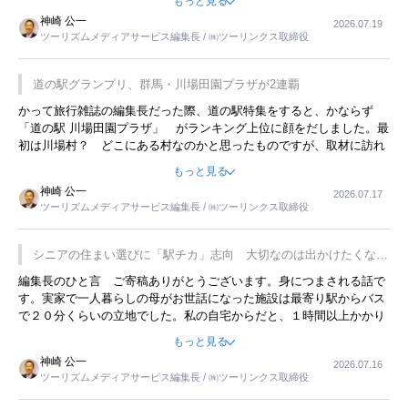
もっと見る
リーですね。
神崎 公一
2026.07.19
ツーリズムメディアサービス編集長 / ㈱ツーリンクス取締役
道の駅グランプリ、群馬・川場田園プラザが2連覇
かって旅行雑誌の編集長だった際、道の駅特集をすると、かならず
「道の駅 川場田園プラザ」 がランキング上位に顔をだしました。最
初は川場村？ どこにある村なのかと思ったものですが、取材に訪れ
永井 彰一社長にインタビューしたら、興味深い話が次々が飛び出しま
もっと見る
した。プレゼンも巧みで、今でも思い出すことが２つあります。一つ
神崎 公一
2026.07.17
は、従業員に東京ディズニーランドを見学させ、サービス業、接客業
ツーリズムメディアサービス編集長 / ㈱ツーリンクス取締役
の何かを理解してもらっていることです。 もう一つは1800円もする
プレミアムヨーグルトを販売するにあたり、社内に懸念もあったそう
です。永井社長は、駐車場に都内ナンバーの高級外車が停まっている
シニアの住まい選びに「駅チカ」志向 大切なのは出かけたくなる
ことに目をつけ、高級商品でも売れると確信したそうです。今回の記
暮らし
編集長のひと言 ご寄稿ありがとうございます。身につまされる話で
事を懐かしく読みました。
す。実家で一人暮らしの母がお世話になった施設は最寄り駅からバス
で２０分くらいの立地でした。私の自宅からだと、１時間以上かかり
ました。母の住まいから近いという理由で、その施設を選択したので
もっと見る
すが、私と妹にとっては、半日仕事ででした。シニアの住まい選び
神崎 公一
2026.07.16
は、当人だけではなく、世話をする家族の足の便も考えない外池ない
ツーリズムメディアサービス編集長 / ㈱ツーリンクス取締役
と思いました。