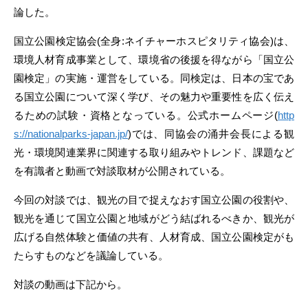
論した。
国立公園検定協会(全身:ネイチャーホスピタリティ協会)は、
環境人材育成事業として、環境省の後援を得ながら「国立公
園検定」の実施・運営をしている。同検定は、日本の宝であ
る国立公園について深く学び、その魅力や重要性を広く伝え
るための試験・資格となっている。公式ホームページ(
http
s://nationalparks-japan.jp/
)では、同協会の涌井会長による観
光・環境関連業界に関連する取り組みやトレンド、課題など
を有識者と動画で対談取材が公開されている。
今回の対談では、観光の目で捉えなおす国立公園の役割や、
観光を通じて国立公園と地域がどう結ばれるべきか、観光が
広げる自然体験と価値の共有、人材育成、国立公園検定がも
たらすものなどを議論している。
対談の動画は下記から。