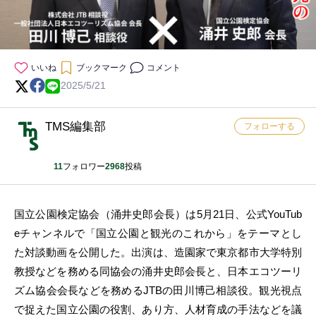
いいね
ブックマーク
コメント
2025/5/21
TMS編集部
フォローする
11
フォロワー
2968
投稿
国立公園検定協会（涌井史郎会長）は5月21日、公式YouTub
eチャンネルで「国立公園と観光のこれから」をテーマとし
た対談動画を公開した。出演は、造園家で東京都市大学特別
教授などを務める同協会の涌井史郎会長と、日本エコツーリ
ズム協会会長などを務めるJTBの田川博己相談役。観光視点
で捉えた国立公園の役割、あり方、人材育成の手法などを議