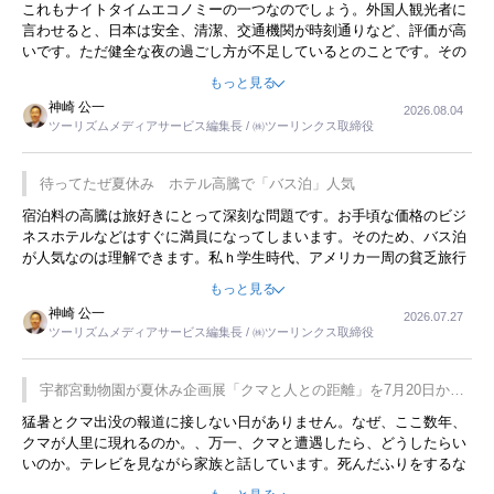
これもナイトタイムエコノミーの一つなのでしょう。外国人観光者に
言わせると、日本は安全、清潔、交通機関が時刻通りなど、評価が高
いです。ただ健全な夜の過ごし方が不足しているとのことです。その
ような意味で、金曜夜にこのようなイベントが行われれば、日本人に
もっと見る
限らず外国人にとっても楽しみが増えるでしょうね。
神崎 公一
2026.08.04
ツーリズムメディアサービス編集長 / ㈱ツーリンクス取締役
待ってたぜ夏休み ホテル高騰で「バス泊」人気
宿泊料の高騰は旅好きにとって深刻な問題です。お手頃な価格のビジ
ネスホテルなどはすぐに満員になってしまいます。そのため、バス泊
が人気なのは理解できます。私ｈ学生時代、アメリカ一周の貧乏旅行
をした時は、移動はグレイハウンドバスでした。夕方から夜の便を利
もっと見る
用してホテル代を浮かせていました。ただし、若いからできたことで
神崎 公一
2026.07.27
す。若い人が夜行バスで京都に行った、青森に行ったと聞くと、疲れ
ツーリズムメディアサービス編集長 / ㈱ツーリンクス取締役
が残らないのかなと思ってしまいます。
宇都宮動物園が夏休み企画展「クマと人との距離」を7月20日から
開催
猛暑とクマ出没の報道に接しない日がありません。なぜ、ここ数年、
クマが人里に現れるのか。、万一、クマと遭遇したら、どうしたらい
いのか。テレビを見ながら家族と話しています。死んだふりをするな
んてことは、冗談でもいえません。そんな中で、この企画展はタイム