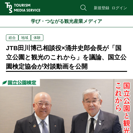
新規登録
ログイン
学び・つながる観光産業メディア
総合
地域
体験
JTB田川博己相談役×涌井史郎会長が「国
立公園と観光のこれから」を議論、国立公
園検定協会が対談動画を公開