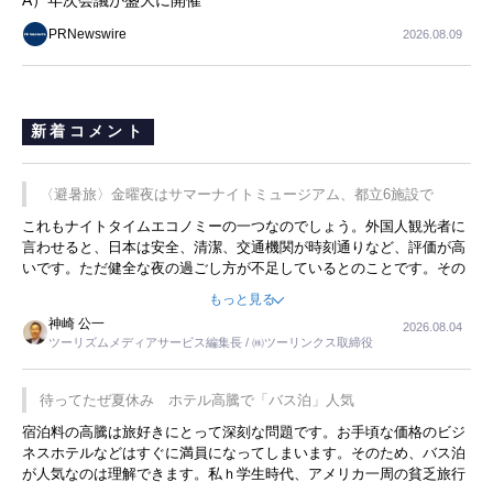
PRNewswire
2026.08.09
新着コメント
〈避暑旅〉金曜夜はサマーナイトミュージアム、都立6施設で
これもナイトタイムエコノミーの一つなのでしょう。外国人観光者に
言わせると、日本は安全、清潔、交通機関が時刻通りなど、評価が高
いです。ただ健全な夜の過ごし方が不足しているとのことです。その
ような意味で、金曜夜にこのようなイベントが行われれば、日本人に
もっと見る
限らず外国人にとっても楽しみが増えるでしょうね。
神崎 公一
2026.08.04
ツーリズムメディアサービス編集長 / ㈱ツーリンクス取締役
待ってたぜ夏休み ホテル高騰で「バス泊」人気
宿泊料の高騰は旅好きにとって深刻な問題です。お手頃な価格のビジ
ネスホテルなどはすぐに満員になってしまいます。そのため、バス泊
が人気なのは理解できます。私ｈ学生時代、アメリカ一周の貧乏旅行