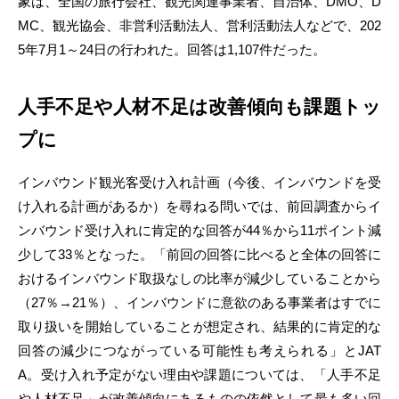
象は、全国の旅行会社、観光関連事業者、自治体、DMO、D
MC、観光協会、非営利活動法人、営利活動法人などで、202
5年7月1～24日の行われた。回答は1,107件だった。
人手不足や人材不足は改善傾向も課題トッ
プに
インバウンド観光客受け入れ計画（今後、インバウンドを受
け入れる計画があるか）を尋ねる問いでは、前回調査からイ
ンバウンド受け入れに肯定的な回答が44％から11ポイント減
少して33％となった。「前回の回答に比べると全体の回答に
おけるインバウンド取扱なしの比率が減少していることから
（27％→21％）、インバウンドに意欲のある事業者はすでに
取り扱いを開始していることが想定され、結果的に肯定的な
回答の減少につながっている可能性も考えられる」とJAT
A。受け入れ予定がない理由や課題については、「人手不足
や人材不足」が改善傾向にあるものの依然として最も多い回