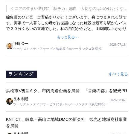
プレミアムヨーグルトを販売するにあたり、社内に懸念もあったそう
です。永井社長は、駐車場に都内ナンバーの高級外車が停まっている
シニアの住まい選びに「駅チカ」志向 大切なのは出かけたくなる
ことに目をつけ、高級商品でも売れると確信したそうです。今回の記
暮らし
編集長のひと言 ご寄稿ありがとうございます。身につまされる話で
事を懐かしく読みました。
す。実家で一人暮らしの母がお世話になった施設は最寄り駅からバス
で２０分くらいの立地でした。私の自宅からだと、１時間以上かかり
ました。母の住まいから近いという理由で、その施設を選択したので
もっと見る
すが、私と妹にとっては、半日仕事ででした。シニアの住まい選び
神崎 公一
2026.07.16
は、当人だけではなく、世話をする家族の足の便も考えない外池ない
ツーリズムメディアサービス編集長 / ㈱ツーリンクス取締役
と思いました。
ランキング
すべて見る
浜松市×初音ミク、市内周遊企画を展開 「音楽の都」を観光PR
長木 利通
2026.08.07
ツーリズムメディアサービス代表 / ㈱ツーリンクス代表取締役社
長
KNT-CT、岐阜・高山に地域DMCの新会社 観光と地域商社事業
を展開
長木 利通