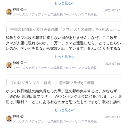
をした時は、移動はグレイハウンドバスでした。夕方から夜の便を利
もっと見る
用してホテル代を浮かせていました。ただし、若いからできたことで
神崎 公一
2026.07.27
す。若い人が夜行バスで京都に行った、青森に行ったと聞くと、疲れ
ツーリズムメディアサービス編集長 / ㈱ツーリンクス取締役
が残らないのかなと思ってしまいます。
宇都宮動物園が夏休み企画展「クマと人との距離」を7月20日から
開催
猛暑とクマ出没の報道に接しない日がありません。なぜ、ここ数年、
クマが人里に現れるのか。、万一、クマと遭遇したら、どうしたらい
いのか。テレビを見ながら家族と話しています。死んだふりをするな
んてことは、冗談でもいえません。そんな中で、この企画展はタイム
もっと見る
リーですね。
神崎 公一
2026.07.19
ツーリズムメディアサービス編集長 / ㈱ツーリンクス取締役
道の駅グランプリ、群馬・川場田園プラザが2連覇
かって旅行雑誌の編集長だった際、道の駅特集をすると、かならず
「道の駅 川場田園プラザ」 がランキング上位に顔をだしました。最
初は川場村？ どこにある村なのかと思ったものですが、取材に訪れ
永井 彰一社長にインタビューしたら、興味深い話が次々が飛び出しま
もっと見る
した。プレゼンも巧みで、今でも思い出すことが２つあります。一つ
神崎 公一
2026.07.17
は、従業員に東京ディズニーランドを見学させ、サービス業、接客業
ツーリズムメディアサービス編集長 / ㈱ツーリンクス取締役
の何かを理解してもらっていることです。 もう一つは1800円もする