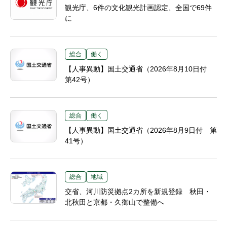
観光庁、6件の文化観光計画認定、全国で69件
に
総合
働く
【人事異動】国土交通省（2026年8月10日付
第42号）
総合
働く
【人事異動】国土交通省（2026年8月9日付 第
41号）
総合
地域
交省、河川防災拠点2カ所を新規登録 秋田・
北秋田と京都・久御山で整備へ