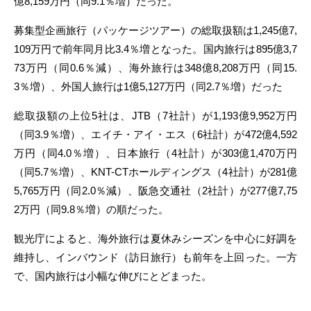
億8,159万円（同9.1％増）だった。
募集型企画旅行（パッケージツアー）の総取扱額は1,245億7,
109万円で前年同月比3.4％増となった。国内旅行は895億3,7
73万円（同0.6％減）、海外旅行は348億8,208万円（同15.
3％増）、外国人旅行は1億5,127万円（同2.7％増）だった
総取扱額の上位5社は、JTB（7社計）が1,193億9,952万円
（同3.9％増）、エイチ・アイ・エス（6社計）が472億4,592
万円（同4.0％増）、日本旅行（4社計）が303億1,470万円
（同5.7％増）、KNT-CTホールディングス（4社計）が281億
5,765万円（同2.0％減）、阪急交通社（2社計）が277億7,75
2万円（同9.8％増）の順だった。
観光庁によると、海外旅行は夏休みシーズンを中心に好調を
維持し、インバウンド（訪日旅行）も前年を上回った。一方
で、国内旅行は小幅な伸びにとどまった。