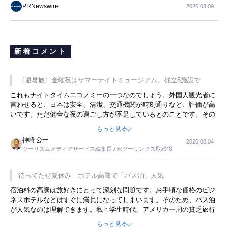
PRNewswire
2026.08.09
新着コメント
〈避暑旅〉金曜夜はサマーナイトミュージアム、都立6施設で
これもナイトタイムエコノミーの一つなのでしょう。外国人観光者に
言わせると、日本は安全、清潔、交通機関が時刻通りなど、評価が高
いです。ただ健全な夜の過ごし方が不足しているとのことです。その
ような意味で、金曜夜にこのようなイベントが行われれば、日本人に
もっと見る
限らず外国人にとっても楽しみが増えるでしょうね。
神崎 公一
2026.08.04
ツーリズムメディアサービス編集長 / ㈱ツーリンクス取締役
待ってたぜ夏休み ホテル高騰で「バス泊」人気
宿泊料の高騰は旅好きにとって深刻な問題です。お手頃な価格のビジ
ネスホテルなどはすぐに満員になってしまいます。そのため、バス泊
が人気なのは理解できます。私ｈ学生時代、アメリカ一周の貧乏旅行
をした時は、移動はグレイハウンドバスでした。夕方から夜の便を利
もっと見る