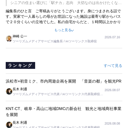
です。永井社長は、駐車場に都内ナンバーの高級外車が停まっている
シニアの住まい選びに「駅チカ」志向 大切なのは出かけたくなる
ことに目をつけ、高級商品でも売れると確信したそうです。今回の記
暮らし
編集長のひと言 ご寄稿ありがとうございます。身につまされる話で
事を懐かしく読みました。
す。実家で一人暮らしの母がお世話になった施設は最寄り駅からバス
で２０分くらいの立地でした。私の自宅からだと、１時間以上かかり
ました。母の住まいから近いという理由で、その施設を選択したので
もっと見る
すが、私と妹にとっては、半日仕事ででした。シニアの住まい選び
神崎 公一
2026.07.16
は、当人だけではなく、世話をする家族の足の便も考えない外池ない
ツーリズムメディアサービス編集長 / ㈱ツーリンクス取締役
と思いました。
ランキング
すべて見る
浜松市×初音ミク、市内周遊企画を展開 「音楽の都」を観光PR
長木 利通
2026.08.07
ツーリズムメディアサービス代表 / ㈱ツーリンクス代表取締役社
長
KNT-CT、岐阜・高山に地域DMCの新会社 観光と地域商社事業
を展開
長木 利通
2026.08.08
ツーリズムメディアサービス代表 / ㈱ツーリンクス代表取締役社