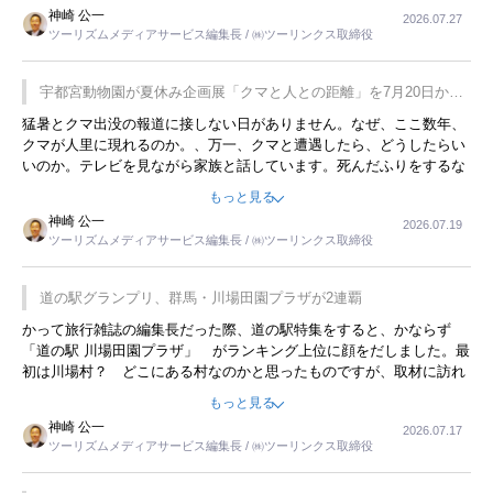
用してホテル代を浮かせていました。ただし、若いからできたことで
神崎 公一
2026.07.27
す。若い人が夜行バスで京都に行った、青森に行ったと聞くと、疲れ
ツーリズムメディアサービス編集長 / ㈱ツーリンクス取締役
が残らないのかなと思ってしまいます。
宇都宮動物園が夏休み企画展「クマと人との距離」を7月20日から
開催
猛暑とクマ出没の報道に接しない日がありません。なぜ、ここ数年、
クマが人里に現れるのか。、万一、クマと遭遇したら、どうしたらい
いのか。テレビを見ながら家族と話しています。死んだふりをするな
んてことは、冗談でもいえません。そんな中で、この企画展はタイム
もっと見る
リーですね。
神崎 公一
2026.07.19
ツーリズムメディアサービス編集長 / ㈱ツーリンクス取締役
道の駅グランプリ、群馬・川場田園プラザが2連覇
かって旅行雑誌の編集長だった際、道の駅特集をすると、かならず
「道の駅 川場田園プラザ」 がランキング上位に顔をだしました。最
初は川場村？ どこにある村なのかと思ったものですが、取材に訪れ
永井 彰一社長にインタビューしたら、興味深い話が次々が飛び出しま
もっと見る
した。プレゼンも巧みで、今でも思い出すことが２つあります。一つ
神崎 公一
2026.07.17
は、従業員に東京ディズニーランドを見学させ、サービス業、接客業
ツーリズムメディアサービス編集長 / ㈱ツーリンクス取締役
の何かを理解してもらっていることです。 もう一つは1800円もする
プレミアムヨーグルトを販売するにあたり、社内に懸念もあったそう