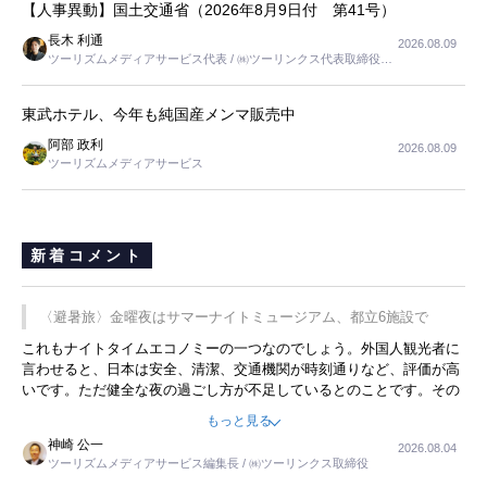
【人事異動】国土交通省（2026年8月9日付 第41号）
長木 利通
2026.08.09
ツーリズムメディアサービス代表 / ㈱ツーリンクス代表取締役社
長
東武ホテル、今年も純国産メンマ販売中
阿部 政利
2026.08.09
ツーリズムメディアサービス
新着コメント
〈避暑旅〉金曜夜はサマーナイトミュージアム、都立6施設で
これもナイトタイムエコノミーの一つなのでしょう。外国人観光者に
言わせると、日本は安全、清潔、交通機関が時刻通りなど、評価が高
いです。ただ健全な夜の過ごし方が不足しているとのことです。その
ような意味で、金曜夜にこのようなイベントが行われれば、日本人に
もっと見る
限らず外国人にとっても楽しみが増えるでしょうね。
神崎 公一
2026.08.04
ツーリズムメディアサービス編集長 / ㈱ツーリンクス取締役