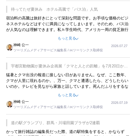
待ってたぜ夏休み ホテル高騰で「バス泊」人気
宿泊料の高騰は旅好きにとって深刻な問題です。お手頃な価格のビジ
ネスホテルなどはすぐに満員になってしまいます。そのため、バス泊
が人気なのは理解できます。私ｈ学生時代、アメリカ一周の貧乏旅行
をした時は、移動はグレイハウンドバスでした。夕方から夜の便を利
もっと見る
用してホテル代を浮かせていました。ただし、若いからできたことで
神崎 公一
2026.07.27
す。若い人が夜行バスで京都に行った、青森に行ったと聞くと、疲れ
ツーリズムメディアサービス編集長 / ㈱ツーリンクス取締役
が残らないのかなと思ってしまいます。
宇都宮動物園が夏休み企画展「クマと人との距離」を7月20日から
開催
猛暑とクマ出没の報道に接しない日がありません。なぜ、ここ数年、
クマが人里に現れるのか。、万一、クマと遭遇したら、どうしたらい
いのか。テレビを見ながら家族と話しています。死んだふりをするな
んてことは、冗談でもいえません。そんな中で、この企画展はタイム
もっと見る
リーですね。
神崎 公一
2026.07.19
ツーリズムメディアサービス編集長 / ㈱ツーリンクス取締役
道の駅グランプリ、群馬・川場田園プラザが2連覇
かって旅行雑誌の編集長だった際、道の駅特集をすると、かならず