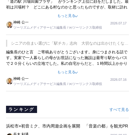
「道の駅 川場田園プラザ」 がランキング上位に顔をだしました。最
初は川場村？ どこにある村なのかと思ったものですが、取材に訪れ
永井 彰一社長にインタビューしたら、興味深い話が次々が飛び出しま
もっと見る
した。プレゼンも巧みで、今でも思い出すことが２つあります。一つ
神崎 公一
2026.07.17
は、従業員に東京ディズニーランドを見学させ、サービス業、接客業
ツーリズムメディアサービス編集長 / ㈱ツーリンクス取締役
の何かを理解してもらっていることです。 もう一つは1800円もする
プレミアムヨーグルトを販売するにあたり、社内に懸念もあったそう
です。永井社長は、駐車場に都内ナンバーの高級外車が停まっている
シニアの住まい選びに「駅チカ」志向 大切なのは出かけたくなる
ことに目をつけ、高級商品でも売れると確信したそうです。今回の記
暮らし
編集長のひと言 ご寄稿ありがとうございます。身につまされる話で
事を懐かしく読みました。
す。実家で一人暮らしの母がお世話になった施設は最寄り駅からバス
で２０分くらいの立地でした。私の自宅からだと、１時間以上かかり
ました。母の住まいから近いという理由で、その施設を選択したので
もっと見る
すが、私と妹にとっては、半日仕事ででした。シニアの住まい選び
神崎 公一
2026.07.16
は、当人だけではなく、世話をする家族の足の便も考えない外池ない
ツーリズムメディアサービス編集長 / ㈱ツーリンクス取締役
と思いました。
ランキング
すべて見る
浜松市×初音ミク、市内周遊企画を展開 「音楽の都」を観光PR
長木 利通