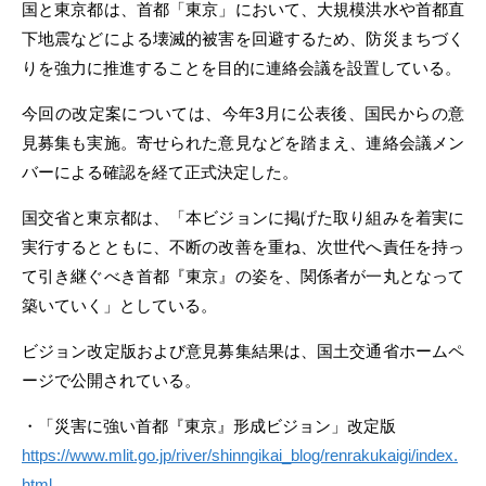
国と東京都は、首都「東京」において、大規模洪水や首都直
下地震などによる壊滅的被害を回避するため、防災まちづく
りを強力に推進することを目的に連絡会議を設置している。
今回の改定案については、今年3月に公表後、国民からの意
見募集も実施。寄せられた意見などを踏まえ、連絡会議メン
バーによる確認を経て正式決定した。
国交省と東京都は、「本ビジョンに掲げた取り組みを着実に
実行するとともに、不断の改善を重ね、次世代へ責任を持っ
て引き継ぐべき首都『東京』の姿を、関係者が一丸となって
築いていく」としている。
ビジョン改定版および意見募集結果は、国土交通省ホームペ
ージで公開されている。
・「災害に強い首都『東京』形成ビジョン」改定版
https://www.mlit.go.jp/river/shinngikai_blog/renrakukaigi/index.
html