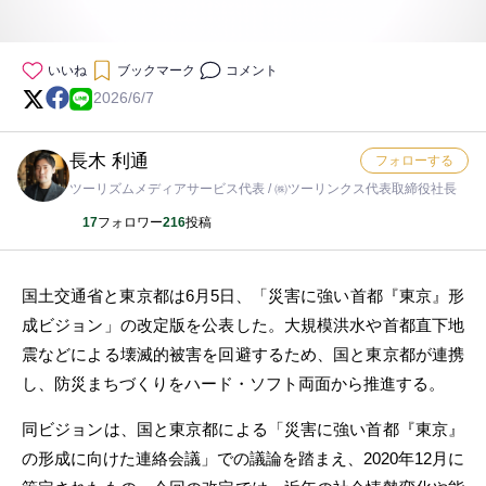
いいね
ブックマーク
コメント
2026/6/7
長木 利通
フォローする
ツーリズムメディアサービス代表 / ㈱ツーリンクス代表取締役社長
17
フォロワー
216
投稿
国土交通省と東京都は6月5日、「災害に強い首都『東京』形
成ビジョン」の改定版を公表した。大規模洪水や首都直下地
震などによる壊滅的被害を回避するため、国と東京都が連携
し、防災まちづくりをハード・ソフト両面から推進する。
同ビジョンは、国と東京都による「災害に強い首都『東京』
の形成に向けた連絡会議」での議論を踏まえ、2020年12月に