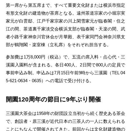
第一席から第五席まで、すべて重要文化財または横浜市指定
有形文化財の建造物が茶席となる。遠州茶道宗家の小堀宗実
家元が白雲邸、江戸千家宗家の川上閑雪家元が臨春閣・住之
江の間、茶道裏千家淡交会横浜支部が臨春閣・天楽の間、武
者小路千家神奈川官休会が月華殿、表千家同門会神奈川県支
部が鶴翔閣・楽室棟（立礼席）をそれぞれ担当する。
参加費は1万8,000円（税込）で、五流の席入料・点心代・三
溪園入園料が含まれる。各日400人、2日間で800人の定員で
事前申込み制。申込みは7月15日午前9時から三溪園（TEL 04
5-621-0634・0635）への電話で受け付ける。
開園120周年の節目に9年ぶり開催
三溪園大茶会は1958年の財団設立当初から続く歴史ある茶会
で、創設者・原三溪が近代日本の三茶人の一人に数えられる
ことにちなんで開催されてきた。前回からは文化財建造物の