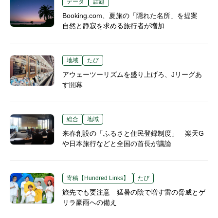
データ
話題
Booking.com、夏旅の「隠れた名所」を提案
自然と静寂を求める旅行者が増加
地域
たび
アウェーツーリズムを盛り上げろ、Jリーグあ
す開幕
総合
地域
来春創設の「ふるさと住民登録制度」 楽天G
や日本旅行などと全国の首長が議論
寄稿【Hundred Links】
たび
旅先でも要注意 猛暑の陰で増す雷の脅威とゲ
リラ豪雨への備え