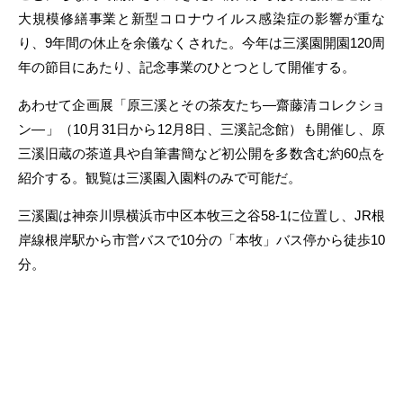
大規模修繕事業と新型コロナウイルス感染症の影響が重な
り、9年間の休止を余儀なくされた。今年は三溪園開園120周
年の節目にあたり、記念事業のひとつとして開催する。
あわせて企画展「原三溪とその茶友たち―齋藤清コレクショ
ン―」（10月31日から12月8日、三溪記念館）も開催し、原
三溪旧蔵の茶道具や自筆書簡など初公開を多数含む約60点を
紹介する。観覧は三溪園入園料のみで可能だ。
三溪園は神奈川県横浜市中区本牧三之谷58-1に位置し、JR根
岸線根岸駅から市営バスで10分の「本牧」バス停から徒歩10
分。