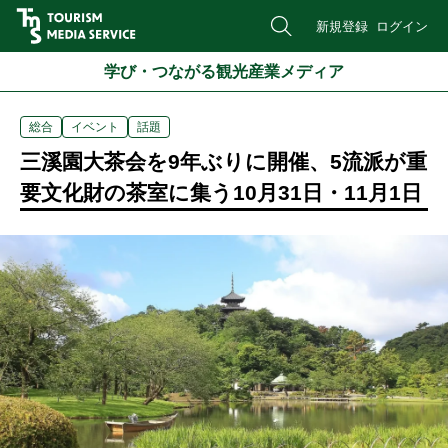
新規登録
ログイン
学び・つながる観光産業メディア
総合
イベント
話題
三溪園大茶会を9年ぶりに開催、5流派が重
要文化財の茶室に集う10月31日・11月1日