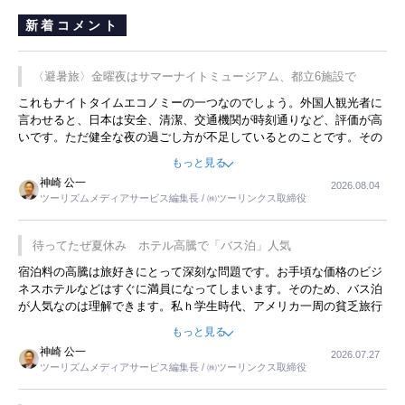
新着コメント
〈避暑旅〉金曜夜はサマーナイトミュージアム、都立6施設で
これもナイトタイムエコノミーの一つなのでしょう。外国人観光者に
言わせると、日本は安全、清潔、交通機関が時刻通りなど、評価が高
いです。ただ健全な夜の過ごし方が不足しているとのことです。その
ような意味で、金曜夜にこのようなイベントが行われれば、日本人に
もっと見る
限らず外国人にとっても楽しみが増えるでしょうね。
神崎 公一
2026.08.04
ツーリズムメディアサービス編集長 / ㈱ツーリンクス取締役
待ってたぜ夏休み ホテル高騰で「バス泊」人気
宿泊料の高騰は旅好きにとって深刻な問題です。お手頃な価格のビジ
ネスホテルなどはすぐに満員になってしまいます。そのため、バス泊
が人気なのは理解できます。私ｈ学生時代、アメリカ一周の貧乏旅行
をした時は、移動はグレイハウンドバスでした。夕方から夜の便を利
もっと見る
用してホテル代を浮かせていました。ただし、若いからできたことで
神崎 公一
2026.07.27
す。若い人が夜行バスで京都に行った、青森に行ったと聞くと、疲れ
ツーリズムメディアサービス編集長 / ㈱ツーリンクス取締役
が残らないのかなと思ってしまいます。