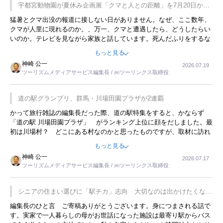
宇都宮動物園が夏休み企画展「クマと人との距離」を7月20日から
開催
猛暑とクマ出没の報道に接しない日がありません。なぜ、ここ数年、
クマが人里に現れるのか。、万一、クマと遭遇したら、どうしたらい
いのか。テレビを見ながら家族と話しています。死んだふりをするな
んてことは、冗談でもいえません。そんな中で、この企画展はタイム
もっと見る
リーですね。
神崎 公一
2026.07.19
ツーリズムメディアサービス編集長 / ㈱ツーリンクス取締役
道の駅グランプリ、群馬・川場田園プラザが2連覇
かって旅行雑誌の編集長だった際、道の駅特集をすると、かならず
「道の駅 川場田園プラザ」 がランキング上位に顔をだしました。最
初は川場村？ どこにある村なのかと思ったものですが、取材に訪れ
永井 彰一社長にインタビューしたら、興味深い話が次々が飛び出しま
もっと見る
した。プレゼンも巧みで、今でも思い出すことが２つあります。一つ
神崎 公一
2026.07.17
は、従業員に東京ディズニーランドを見学させ、サービス業、接客業
ツーリズムメディアサービス編集長 / ㈱ツーリンクス取締役
の何かを理解してもらっていることです。 もう一つは1800円もする
プレミアムヨーグルトを販売するにあたり、社内に懸念もあったそう
です。永井社長は、駐車場に都内ナンバーの高級外車が停まっている
シニアの住まい選びに「駅チカ」志向 大切なのは出かけたくなる
ことに目をつけ、高級商品でも売れると確信したそうです。今回の記
暮らし
編集長のひと言 ご寄稿ありがとうございます。身につまされる話で
事を懐かしく読みました。
す。実家で一人暮らしの母がお世話になった施設は最寄り駅からバス