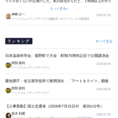
で２０分くらいの立地でした。私の自宅からだと、１時間以上かかり
ました。母の住まいから近いという理由で、その施設を選択したので
もっと見る
すが、私と妹にとっては、半日仕事ででした。シニアの住まい選び
神崎 公一
2026.07.16
は、当人だけではなく、世話をする家族の足の便も考えない外池ない
ツーリズムメディアサービス編集長 / ㈱ツーリンクス取締役
と思いました。
ランキング
すべて見る
日本温泉科学会、菰野町で大会 町制70周年記念で公開講演会
阿部 政利
2026.08.06
ツーリズムメディアサービス
愛知県庁・名古屋市役所で夜間演出 「アート＆ライツ」開催
阿部 政利
2026.08.06
ツーリズムメディアサービス
【人事異動】国土交通省（2026年7月31日付 第35の2号）
長木 利通
2026.07.30