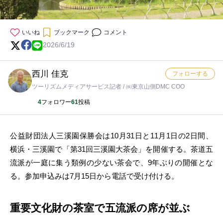
いいね
ブックマーク
コメント
2026/6/19
西川 佳克
フォローする
ツーリズムメディアサービス記者 / ㈱東京山側DMC COO
4
フォロワー
61
投稿
公益財団法人三溪園保勝会は10月31日と11月1日の2日間、
横浜・三溪園で「第31回三溪園大茶会」を開催する。茶道五
流派が一庭に集う類例の少ない茶会で、9年ぶりの開催とな
る。参加申込みは7月15日から電話で受け付ける。
重要文化財の茶室で五流派の席が並ぶ