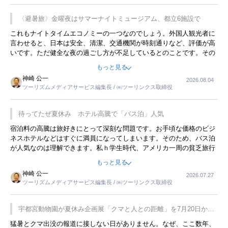
〈避暑旅〉金曜夜はサマーナイトミュージアム、都立6施設で
これもナイトタイムエコノミーの一つなのでしょう。外国人観光者に
言わせると、日本は安全、清潔、交通機関が時刻通りなど、評価が高
いです。ただ健全な夜の過ごし方が不足しているとのことです。その
ような意味で、金曜夜にこのようなイベントが行われれば、日本人に
もっと見る
限らず外国人にとっても楽しみが増えるでしょうね。
神崎 公一
2026.08.04
ツーリズムメディアサービス編集長 / ㈱ツーリンクス取締役
待ってたぜ夏休み ホテル高騰で「バス泊」人気
宿泊料の高騰は旅好きにとって深刻な問題です。お手頃な価格のビジ
ネスホテルなどはすぐに満員になってしまいます。そのため、バス泊
が人気なのは理解できます。私ｈ学生時代、アメリカ一周の貧乏旅行
をした時は、移動はグレイハウンドバスでした。夕方から夜の便を利
もっと見る
用してホテル代を浮かせていました。ただし、若いからできたことで
神崎 公一
2026.07.27
す。若い人が夜行バスで京都に行った、青森に行ったと聞くと、疲れ
ツーリズムメディアサービス編集長 / ㈱ツーリンクス取締役
が残らないのかなと思ってしまいます。
宇都宮動物園が夏休み企画展「クマと人との距離」を7月20日から
開催
猛暑とクマ出没の報道に接しない日がありません。なぜ、ここ数年、