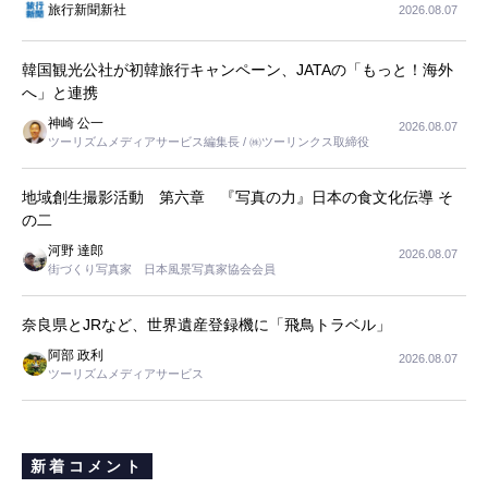
旅行新聞新社
2026.08.07
韓国観光公社が初韓旅行キャンペーン、JATAの「もっと！海外
へ」と連携
神崎 公一
2026.08.07
ツーリズムメディアサービス編集長 / ㈱ツーリンクス取締役
地域創生撮影活動 第六章 『写真の力』日本の食文化伝導 そ
の二
河野 達郎
2026.08.07
街づくり写真家 日本風景写真家協会会員
奈良県とJRなど、世界遺産登録機に「飛鳥トラベル」
阿部 政利
2026.08.07
ツーリズムメディアサービス
新着コメント