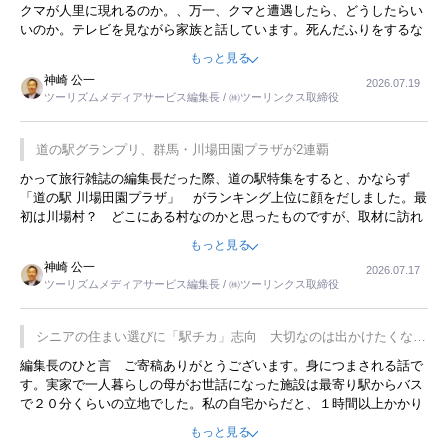
クマが人里に現れるのか。、万一、クマと遭遇したら、どうしたらい
いのか。テレビを見ながら家族と話しています。死んだふりをするな
んてことは、冗談でもいえません。そんな中で、この企画展はタイム
もっと見る
リーですね。
神崎 公一
2026.07.19
ツーリズムメディアサービス編集長 / ㈱ツーリンクス取締役
道の駅グランプリ、群馬・川場田園プラザが2連覇
かって旅行雑誌の編集長だった際、道の駅特集をすると、かならず
「道の駅 川場田園プラザ」 がランキング上位に顔をだしました。最
初は川場村？ どこにある村なのかと思ったものですが、取材に訪れ
永井 彰一社長にインタビューしたら、興味深い話が次々が飛び出しま
もっと見る
した。プレゼンも巧みで、今でも思い出すことが２つあります。一つ
神崎 公一
2026.07.17
は、従業員に東京ディズニーランドを見学させ、サービス業、接客業
ツーリズムメディアサービス編集長 / ㈱ツーリンクス取締役
の何かを理解してもらっていることです。 もう一つは1800円もする
プレミアムヨーグルトを販売するにあたり、社内に懸念もあったそう
です。永井社長は、駐車場に都内ナンバーの高級外車が停まっている
シニアの住まい選びに「駅チカ」志向 大切なのは出かけたくなる
ことに目をつけ、高級商品でも売れると確信したそうです。今回の記
暮らし
編集長のひと言 ご寄稿ありがとうございます。身につまされる話で
事を懐かしく読みました。
す。実家で一人暮らしの母がお世話になった施設は最寄り駅からバス
で２０分くらいの立地でした。私の自宅からだと、１時間以上かかり
ました。母の住まいから近いという理由で、その施設を選択したので
もっと見る
すが、私と妹にとっては、半日仕事ででした。シニアの住まい選び