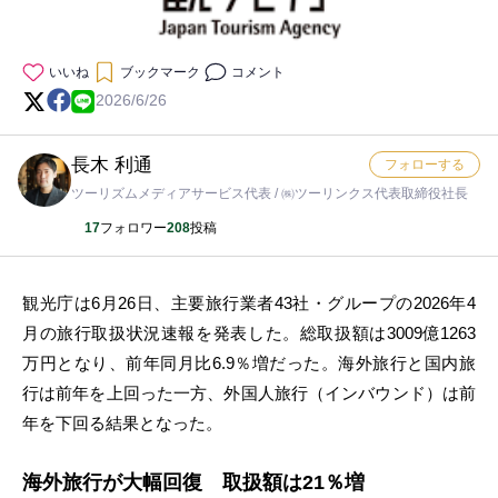
いいね
ブックマーク
コメント
2026/6/26
長木 利通
フォローする
ツーリズムメディアサービス代表 / ㈱ツーリンクス代表取締役社長
17
フォロワー
208
投稿
観光庁は6月26日、主要旅行業者43社・グループの2026年4
月の旅行取扱状況速報を発表した。総取扱額は3009億1263
万円となり、前年同月比6.9％増だった。海外旅行と国内旅
行は前年を上回った一方、外国人旅行（インバウンド）は前
年を下回る結果となった。
海外旅行が大幅回復 取扱額は21％増