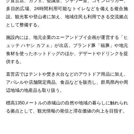
ク直営店、カフェ、会議室、シャワー室、コインロッカー、
多目的広場、24時間利用可能なトイレなどを備える複合施
設。観光客や登山者に加え、地域住民も利用できる交流拠点
として整備する。
施設内には、地元企業のエーアンドブイ企画が運営する「ヒ
ュッテ ハヤシ カフェ」が出店。ブランド豚「福豚」や地元
食材を使ったホットドッグのほか、デザートやドリンクを提
供する。
直営店ではテントや焚き火台などのアウトドア用品に加え、
アパレルや店舗限定商品、食品などを販売し、群馬県内や周
辺地域の地産品も取り扱う。
標高1350メートルの赤城山の自然や地域の暮らしに触れられ
る拠点として、観光情報の発信と滞在価値の向上を目指す。