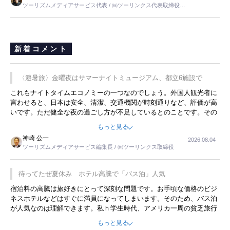
ツーリズムメディアサービス代表 / ㈱ツーリンクス代表取締役社
長
新着コメント
〈避暑旅〉金曜夜はサマーナイトミュージアム、都立6施設で
これもナイトタイムエコノミーの一つなのでしょう。外国人観光者に
言わせると、日本は安全、清潔、交通機関が時刻通りなど、評価が高
いです。ただ健全な夜の過ごし方が不足しているとのことです。その
ような意味で、金曜夜にこのようなイベントが行われれば、日本人に
もっと見る
限らず外国人にとっても楽しみが増えるでしょうね。
神崎 公一
2026.08.04
ツーリズムメディアサービス編集長 / ㈱ツーリンクス取締役
待ってたぜ夏休み ホテル高騰で「バス泊」人気
宿泊料の高騰は旅好きにとって深刻な問題です。お手頃な価格のビジ
ネスホテルなどはすぐに満員になってしまいます。そのため、バス泊
が人気なのは理解できます。私ｈ学生時代、アメリカ一周の貧乏旅行
をした時は、移動はグレイハウンドバスでした。夕方から夜の便を利
もっと見る
用してホテル代を浮かせていました。ただし、若いからできたことで