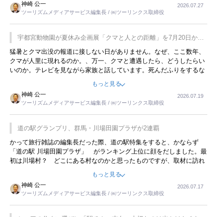
神崎 公一
2026.07.27
す。若い人が夜行バスで京都に行った、青森に行ったと聞くと、疲れ
ツーリズムメディアサービス編集長 / ㈱ツーリンクス取締役
が残らないのかなと思ってしまいます。
宇都宮動物園が夏休み企画展「クマと人との距離」を7月20日から
開催
猛暑とクマ出没の報道に接しない日がありません。なぜ、ここ数年、
クマが人里に現れるのか。、万一、クマと遭遇したら、どうしたらい
いのか。テレビを見ながら家族と話しています。死んだふりをするな
んてことは、冗談でもいえません。そんな中で、この企画展はタイム
もっと見る
リーですね。
神崎 公一
2026.07.19
ツーリズムメディアサービス編集長 / ㈱ツーリンクス取締役
道の駅グランプリ、群馬・川場田園プラザが2連覇
かって旅行雑誌の編集長だった際、道の駅特集をすると、かならず
「道の駅 川場田園プラザ」 がランキング上位に顔をだしました。最
初は川場村？ どこにある村なのかと思ったものですが、取材に訪れ
永井 彰一社長にインタビューしたら、興味深い話が次々が飛び出しま
もっと見る
した。プレゼンも巧みで、今でも思い出すことが２つあります。一つ
神崎 公一
2026.07.17
は、従業員に東京ディズニーランドを見学させ、サービス業、接客業
ツーリズムメディアサービス編集長 / ㈱ツーリンクス取締役
の何かを理解してもらっていることです。 もう一つは1800円もする
プレミアムヨーグルトを販売するにあたり、社内に懸念もあったそう
です。永井社長は、駐車場に都内ナンバーの高級外車が停まっている