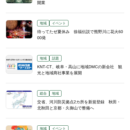
開業
地域
イベント
待ってたぜ夏休み 徐福伝説で熊野川に花火60
00発
地域
話題
KNT-CT、岐阜・高山に地域DMCの新会社 観
光と地域商社事業を展開
総合
地域
交省、河川防災拠点2カ所を新規登録 秋田・
北秋田と京都・久御山で整備へ
地域
イベント