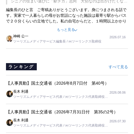
シニアの住まい選びに「駅チカ」志向 大切なのは出かけたくなる
ことに目をつけ、高級商品でも売れると確信したそうです。今回の記
暮らし
編集長のひと言 ご寄稿ありがとうございます。身につまされる話で
事を懐かしく読みました。
す。実家で一人暮らしの母がお世話になった施設は最寄り駅からバス
で２０分くらいの立地でした。私の自宅からだと、１時間以上かかり
ました。母の住まいから近いという理由で、その施設を選択したので
もっと見る
すが、私と妹にとっては、半日仕事ででした。シニアの住まい選び
神崎 公一
2026.07.16
は、当人だけではなく、世話をする家族の足の便も考えない外池ない
ツーリズムメディアサービス編集長 / ㈱ツーリンクス取締役
と思いました。
ランキング
すべて見る
【人事異動】国土交通省（2026年8月7日付 第40号）
長木 利通
2026.08.06
ツーリズムメディアサービス代表 / ㈱ツーリンクス代表取締役社
長
【人事異動】国土交通省（2026年7月31日付 第35の2号）
長木 利通
2026.07.30
ツーリズムメディアサービス代表 / ㈱ツーリンクス代表取締役社
長