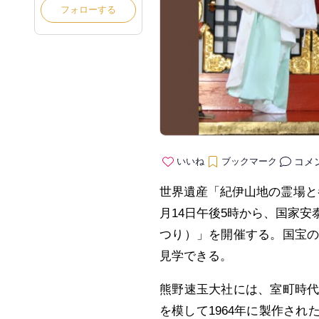
フォローする
コメ
いいね
ブックマーク
世界遺産「紀伊山地の霊場と
月14日午後5時から、国家
つり）」を開催する。国宝
見学できる。
熊野速玉大社には、室町時代
を模して1964年に製作さ