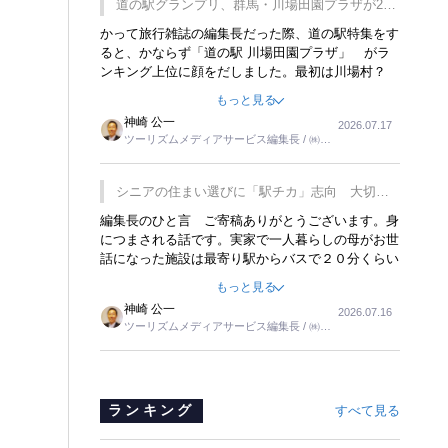
道の駅グランプリ、群馬・川場田園プラザが2連
覇
かって旅行雑誌の編集長だった際、道の駅特集をす
ると、かならず「道の駅 川場田園プラザ」 がラ
ンキング上位に顔をだしました。最初は川場村？
どこにある村なのかと思ったものですが、取材に訪
もっと見る
れ永井 彰一社長にインタビューしたら、興味深い
神崎 公一
2026.07.17
話が次々が飛び出しました。プレゼンも巧みで、今
ツーリズムメディアサービス編集長 / ㈱ツ
でも思い出すことが２つあります。一つは、従業員
ーリンクス取締役
に東京ディズニーランドを見学させ、サービス業、
接客業の何かを理解してもらっていることです。
シニアの住まい選びに「駅チカ」志向 大切な
もう一つは1800円もするプレミアムヨーグルトを
のは出かけたくなる暮らし
編集長のひと言 ご寄稿ありがとうございます。身
販売するにあたり、社内に懸念もあったそうです。
につまされる話です。実家で一人暮らしの母がお世
永井社長は、駐車場に都内ナンバーの高級外車が停
話になった施設は最寄り駅からバスで２０分くらい
まっていることに目をつけ、高級商品でも売れると
の立地でした。私の自宅からだと、１時間以上かか
確信したそうです。今回の記事を懐かしく読みまし
もっと見る
りました。母の住まいから近いという理由で、その
た。
神崎 公一
2026.07.16
施設を選択したのですが、私と妹にとっては、半日
ツーリズムメディアサービス編集長 / ㈱ツ
仕事ででした。シニアの住まい選びは、当人だけで
ーリンクス取締役
はなく、世話をする家族の足の便も考えない外池な
いと思いました。
ランキング
すべて見る