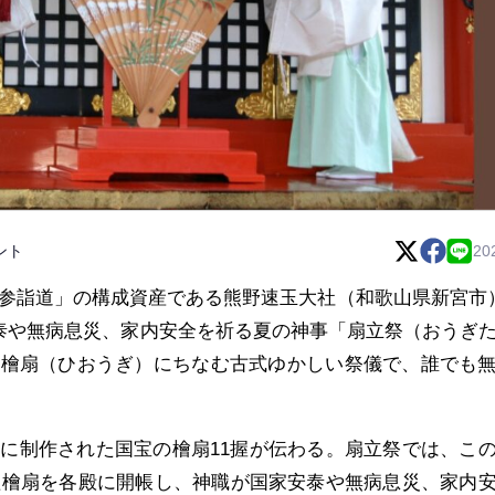
ント
20
参詣道」の構成資産である熊野速玉大社（和歌山県新宮市
安泰や無病息災、家内安全を祈る夏の神事「扇立祭（おうぎ
の檜扇（ひおうぎ）にちなむ古式ゆかしい祭儀で、誰でも
に制作された国宝の檜扇11握が伝わる。扇立祭では、こ
れた檜扇を各殿に開帳し、神職が国家安泰や無病息災、家内