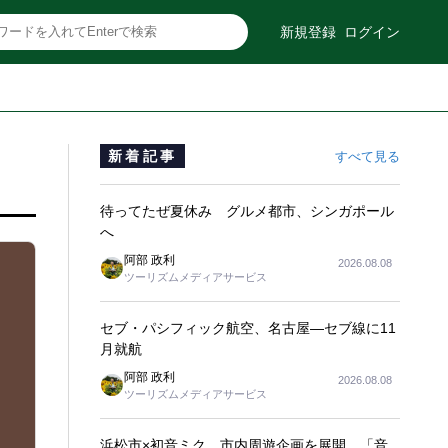
新規登録
ログイン
新着記事
すべて見る
待ってたぜ夏休み グルメ都市、シンガポール
へ
阿部 政利
2026.08.08
ツーリズムメディアサービス
セブ・パシフィック航空、名古屋―セブ線に11
月就航
阿部 政利
2026.08.08
ツーリズムメディアサービス
浜松市×初音ミク、市内周遊企画を展開 「音