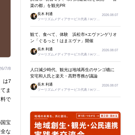
楽の都」を観光PR
長木 利通
2026.08.07
ツーリズムメディアサービス代表 / ㈱ツー
リンクス代表取締役社長
観て、食べて、体験 浜松市×エヴァンゲリオ
ン「ぐるっと！はまエヴァ」開催
長木 利通
2026.08.07
ツーリズムメディアサービス代表 / ㈱ツー
リンクス代表取締役社長
26/7/8
人口減少時代、観光は地域再生のサンゴ礁に
安宅和人氏と楽天・髙野専務が議論
）は7
長木 利通
2026.08.07
たてま
ツーリズムメディアサービス代表 / ㈱ツー
リンクス代表取締役社長
無料で
の国宝
安全な