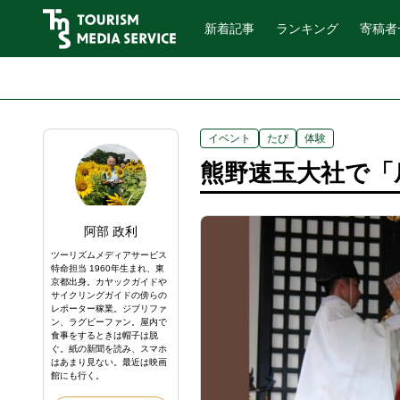
新着記事
ランキング
寄稿者
イベント
たび
体験
熊野速玉大社で「
阿部 政利
ツーリズムメディアサービス
特命担当 1960年生まれ、東
京都出身。カヤックガイドや
サイクリングガイドの傍らの
レポーター稼業。ジブリファ
ン、ラグビーファン。屋内で
食事をするときは帽子は脱
ぐ。紙の新聞を読み、スマホ
はあまり見ない。最近は映画
館にも行く。