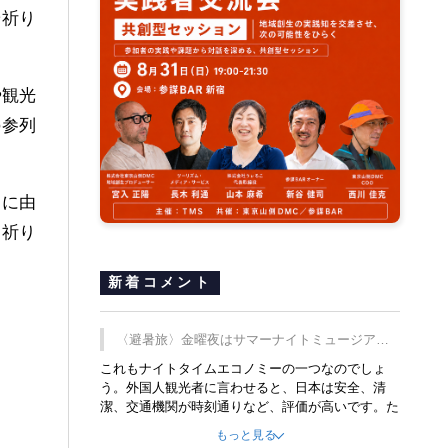
や祈り
や観光
の参列
とに由
る祈り
新着コメント
〈避暑旅〉金曜夜はサマーナイトミュージア
ム、都立6施設で
これもナイトタイムエコノミーの一つなのでしょ
う。外国人観光者に言わせると、日本は安全、清
潔、交通機関が時刻通りなど、評価が高いです。た
だ健全な夜の過ごし方が不足しているとのことで
もっと見る
す。そのような意味で、金曜夜にこのようなイベン