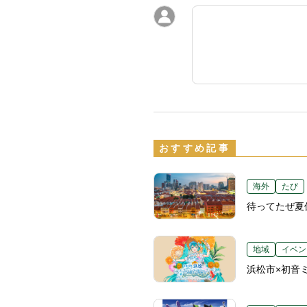
おすすめ記事
海外
たび
待ってたぜ夏
地域
イベン
浜松市×初音