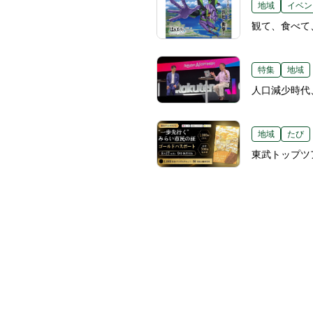
地域
イベン
観て、食べて
特集
地域
人口減少時代
地域
たび
東武トップツ