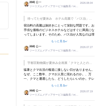
神崎 公一
2026.08.04
トが行われれば、日本人に限らず外国人にとっても
ツーリズムメディアサービス編集長 / ㈱ツ
楽しみが増えるでしょうね。
ーリンクス取締役
待ってたぜ夏休み ホテル高騰で「バス泊」人
気
宿泊料の高騰は旅好きにとって深刻な問題です。お
手頃な価格のビジネスホテルなどはすぐに満員にな
ってしまいます。そのため、バス泊が人気なのは理
解できます。私ｈ学生時代、アメリカ一周の貧乏旅
もっと見る
行をした時は、移動はグレイハウンドバスでした。
神崎 公一
2026.07.27
夕方から夜の便を利用してホテル代を浮かせていま
ツーリズムメディアサービス編集長 / ㈱ツ
した。ただし、若いからできたことです。若い人が
ーリンクス取締役
夜行バスで京都に行った、青森に行ったと聞くと、
疲れが残らないのかなと思ってしまいます。
宇都宮動物園が夏休み企画展「クマと人との距
離」を7月20日から開催
猛暑とクマ出没の報道に接しない日がありません。
なぜ、ここ数年、クマが人里に現れるのか。、万
一、クマと遭遇したら、どうしたらいいのか。テレ
ビを見ながら家族と話しています。死んだふりをす
もっと見る
るなんてことは、冗談でもいえません。そんな中
神崎 公一
2026.07.19
で、この企画展はタイムリーですね。
ツーリズムメディアサービス編集長 / ㈱ツ
ーリンクス取締役