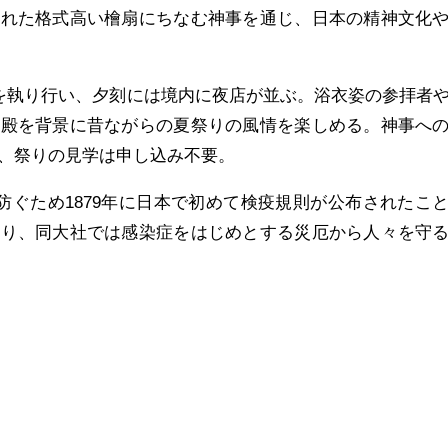
された格式高い檜扇にちなむ神事を通じ、日本の精神文化
事を執り行い、夕刻には境内に夜店が並ぶ。浴衣姿の参拝者
社殿を背景に昔ながらの夏祭りの風情を楽しめる。神事へ
、祭りの見学は申し込み不要。
を防ぐため1879年に日本で初めて検疫規則が公布されたこ
たり、同大社では感染症をはじめとする災厄から人々を守