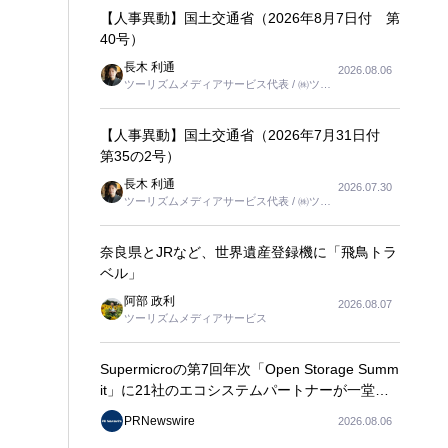
【人事異動】国土交通省（2026年8月7日付 第
40号）
長木 利通
2026.08.06
ツーリズムメディアサービス代表 / ㈱ツー
リンクス代表取締役社長
【人事異動】国土交通省（2026年7月31日付
第35の2号）
長木 利通
2026.07.30
ツーリズムメディアサービス代表 / ㈱ツー
リンクス代表取締役社長
奈良県とJRなど、世界遺産登録機に「飛鳥トラ
ベル」
阿部 政利
2026.08.07
ツーリズムメディアサービス
Supermicroの第7回年次「Open Storage Summ
it」に21社のエコシステムパートナーが一堂に
会し、エンタープライズAIの大規模導入に関す
PRNewswire
2026.08.06
る実践的なガイダンスを共有