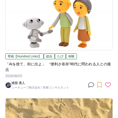
寄稿【Hundred Links】
総合
たび
体験
「AIを捨て、街に出よ」 “便利さ依存”時代に問われる人との接
点
2026/06/03
猪股 透人
シーキューブ株式会社 / 医療コンサルタント