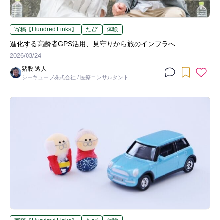
寄稿【Hundred Links】
たび
体験
進化する高齢者GPS活用、見守りから旅のインフラへ
2026/03/24
猪股 透人
シーキューブ株式会社 / 医療コンサルタント