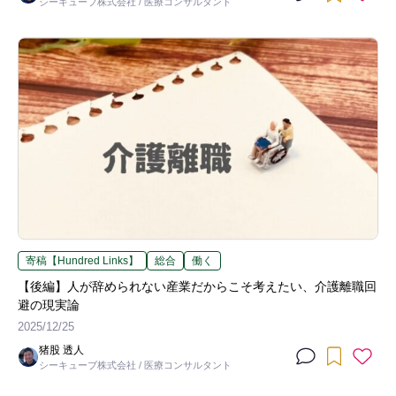
シーキューブ株式会社 / 医療コンサルタント
寄稿【Hundred Links】
総合
働く
【後編】人が辞められない産業だからこそ考えたい、介護離職回
避の現実論
2025/12/25
猪股 透人
シーキューブ株式会社 / 医療コンサルタント