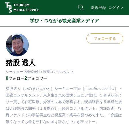
新規登録
ログイン
学び・つながる観光産業メディア
フォローする
猪股 透人
シーキューブ株式会社 / 医療コンサルタント
0
2
フォロー
フォロワー
猪股透人（いのまたはやと）シーキューブ㈱（https://c-cube.life/）・
医療コンサルタント。東京生まれの団塊ジュニア世代。１９９６年よ
り一貫して在宅医療、介護の世界で勤務する。現場経験を５年経た後
は介護施設の開発（１６拠点）、経営コンサルタント、内部監査、投
資ファンドでの事業再生など視座高く業界を見つめて来た。「介護は
無くなっても命を守れない国は許さない」がモットー。