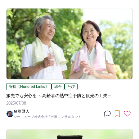
寄稿【Hundred Links】
総合
たび
旅先でも安心を ～高齢者の熱中症予防と観光の工夫～
2025/07/08
猪股 透人
シーキューブ株式会社 / 医療コンサルタント