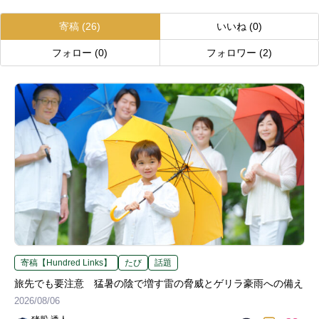
寄稿
(26)
いいね
(0)
フォロー
(0)
フォロワー
(2)
寄稿【Hundred Links】
たび
話題
旅先でも要注意 猛暑の陰で増す雷の脅威とゲリラ豪雨への備え
2026/08/06