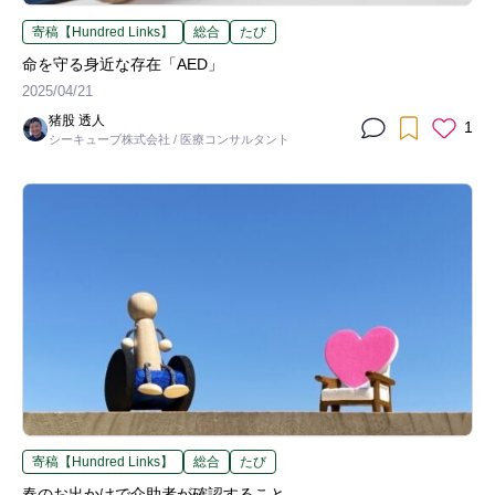
寄稿【Hundred Links】
総合
たび
命を守る身近な存在「AED」
2025/04/21
猪股 透人
1
シーキューブ株式会社 / 医療コンサルタント
寄稿【Hundred Links】
総合
たび
春のお出かけで介助者が確認すること