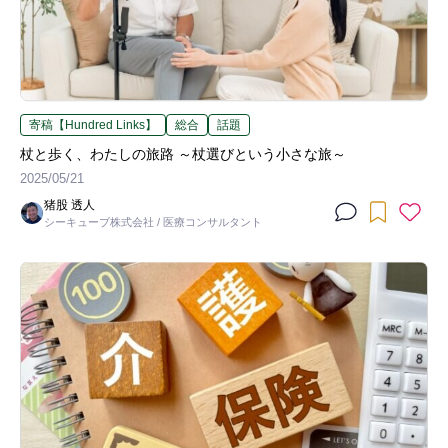
寄稿【Hundred Links】
総合
話題
杖と歩く、わたしの旅路 ～杖選びという小さな旅～
2025/05/21
猪股 透人
シーキューブ株式会社 / 医療コンサルタント