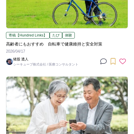
寄稿【Hundred Links】
たび
体験
高齢者にもおすすめ 自転車で健康維持と安全対策
2026/04/17
猪股 透人
シーキューブ株式会社 / 医療コンサルタント