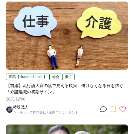
寄稿【Hundred Links】
総合
働く
【前編】流行語大賞の陰で見える現実 働けなくなる日を防ぐ
「介護離職の初期サイン」
2025/12/06
猪股 透人
シーキューブ株式会社 / 医療コンサルタント