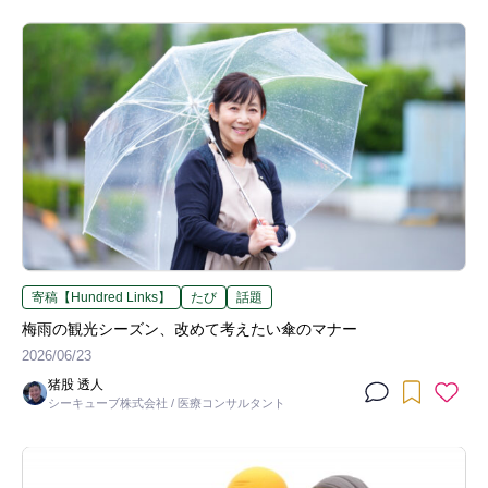
寄稿【Hundred Links】
たび
話題
梅雨の観光シーズン、改めて考えたい傘のマナー
2026/06/23
猪股 透人
シーキューブ株式会社 / 医療コンサルタント