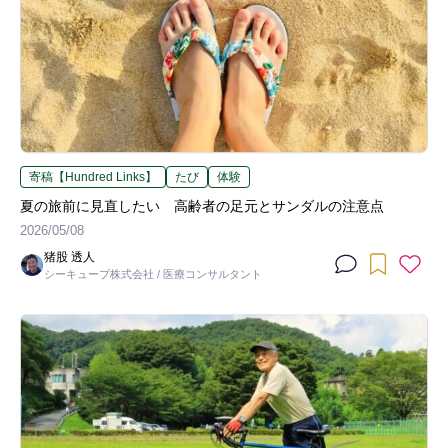
寄稿【Hundred Links】
たび
体験
夏の旅前に見直したい 高齢者の足元とサンダルの注意点
2026/05/08
猪股 透人
シーキューブ株式会社 / 医療コンサルタント