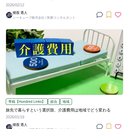
2026/02/12
猪股 透人
シーキューブ株式会社 / 医療コンサルタント
寄稿【Hundred Links】
総合
地域
旅先で暮らすという選択肢、介護費用は地域でどう変わる
2026/01/19
猪股 透人