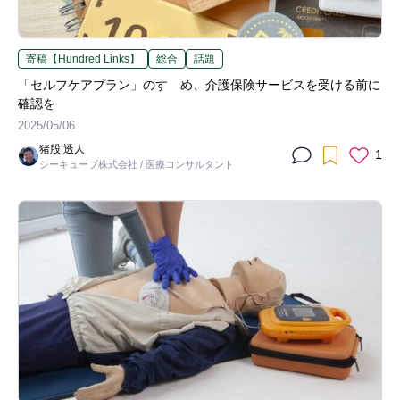
寄稿【Hundred Links】
総合
話題
「セルフケアプラン」のすゝめ、介護保険サービスを受ける前に
確認を
2025/05/06
猪股 透人
1
シーキューブ株式会社 / 医療コンサルタント