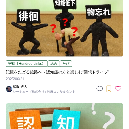
寄稿【Hundred Links】
総合
たび
記憶をたどる旅路へ～認知症の方と楽しむ“回想ドライブ”
2025/06/21
猪股 透人
シーキューブ株式会社 / 医療コンサルタント