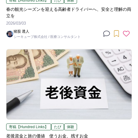
寄稿【Hundred Links】
たび
体験
春の観光シーズンを迎える高齢者ドライバーへ、安全と理解の両
立を
2026/03/03
猪股 透人
シーキューブ株式会社 / 医療コンサルタント
寄稿【Hundred Links】
たび
体験
老後資金と旅の価値 使うお金、残すお金