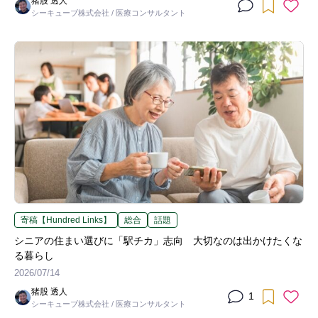
猪股 透人
シーキューブ株式会社 / 医療コンサルタント
寄稿【Hundred Links】
総合
話題
シニアの住まい選びに「駅チカ」志向 大切なのは出かけたくな
る暮らし
2026/07/14
猪股 透人
1
シーキューブ株式会社 / 医療コンサルタント