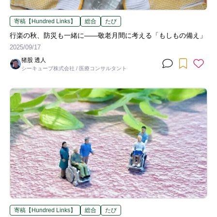
寄稿【Hundred Links】
総合
たび
行楽の秋、防災も一緒に――敬老月間に考える「もしもの備え」
2025/09/17
猪股 透人
シーキューブ株式会社 / 医療コンサルタント
寄稿【Hundred Links】
総合
たび