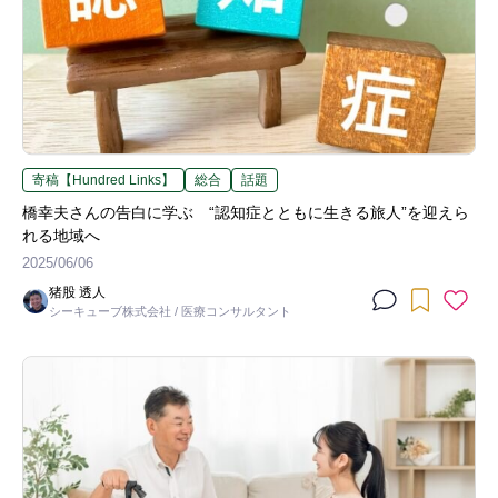
寄稿【Hundred Links】
総合
話題
橋幸夫さんの告白に学ぶ “認知症とともに生きる旅人”を迎えら
れる地域へ
2025/06/06
猪股 透人
シーキューブ株式会社 / 医療コンサルタント