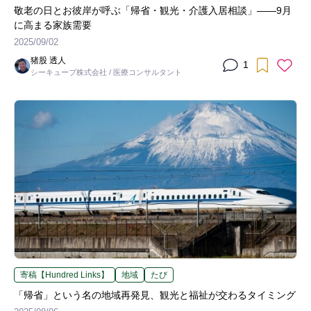
敬老の日とお彼岸が呼ぶ「帰省・観光・介護入居相談」――9月
に高まる家族需要
2025/09/02
猪股 透人
1
シーキューブ株式会社 / 医療コンサルタント
寄稿【Hundred Links】
地域
たび
「帰省」という名の地域再発見、観光と福祉が交わるタイミング