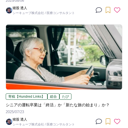
2025/08/06
猪股 透人
シーキューブ株式会社 / 医療コンサルタント
寄稿【Hundred Links】
総合
たび
シニアの運転卒業は「終活」か「新たな旅の始まり」か？
2025/07/23
猪股 透人
シーキューブ株式会社 / 医療コンサルタント