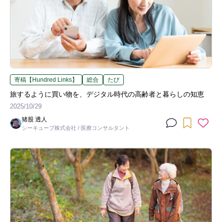
寄稿【Hundred Links】
総合
たび
旅するように買い物を、デジタル時代の高齢者と暮らしの知恵
2025/10/29
猪股 透人
シーキューブ株式会社 / 医療コンサルタント