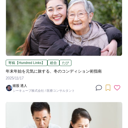
寄稿【Hundred Links】
総合
たび
年末年始を元気に旅する、冬のコンディション術指南
2025/11/17
猪股 透人
シーキューブ株式会社 / 医療コンサルタント