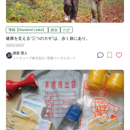
寄稿【Hundred Links】
総合
たび
健康を支える“三つのカギ”は、歩く旅にあり。
2025/10/07
猪股 透人
シーキューブ株式会社 / 医療コンサルタント