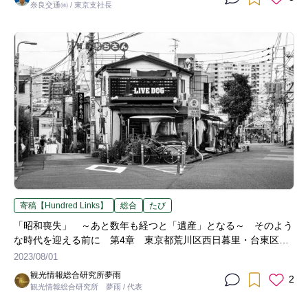
奈良交通㈱ / 東京支社長
寄稿【Hundred Links】
総合
たび
「昭和喪失」 ～あと数年も経つと「遺産」となる～ そのよう
な時代を迎える前に 第4章 東京都荒川区西日暮里・台東区谷
中～夕やけだんだん～
2023/08/01
観光情報総合研究所夢雨
2
観光情報総合研究所 夢雨 / 代表