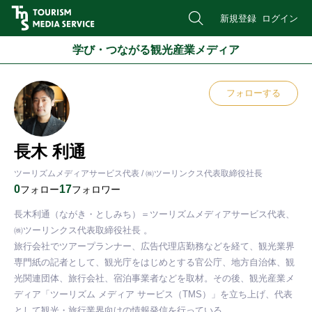
新規登録
ログイン
学び・つながる観光産業メディア
フォローする
長木 利通
ツーリズムメディアサービス代表 / ㈱ツーリンクス代表取締役社長
0
17
フォロー
フォロワー
長木利通（ながき・としみち）＝ツーリズムメディアサービス代表、 
㈱ツーリンクス代表取締役社長 。

旅行会社でツアープランナー、広告代理店勤務などを経て、観光業界
専門紙の記者として、観光庁をはじめとする官公庁、地方自治体、観
光関連団体、旅行会社、宿泊事業者などを取材。その後、観光産業メ
ディア「ツーリズム メディア サービス（TMS）」を立ち上げ、代表
として観光・旅行業界向けの情報発信を行っている。
