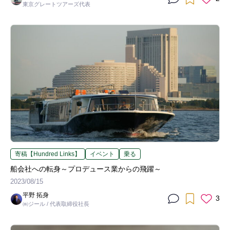
東京グレートツアーズ代表
寄稿【Hundred Links】
イベント
乗る
船会社への転身～プロデュース業からの飛躍～
2023/08/15
平野 拓身
3
㈱ジール / 代表取締役社長