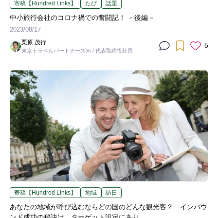
寄稿【Hundred Links】
たび
話題
中小旅行会社のコロナ禍での奮闘記！ －後編－
2023/08/17
栗原 茂行
5
東京トラベルパートナーズ㈱ / 代表取締役社長
寄稿【Hundred Links】
地域
訪日
あなたの地域が呼び込むならどの国のどんな観光客？ インバウ
ンド成功の秘訣は、ターゲット設定にあり