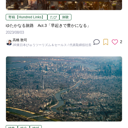
寄稿【Hundred Links】
たび
体験
ゆたかなる旅路 Act.3「早起きで豊かになる」
2023/08/03
高橋 敦司
2
JR東日本びゅうツーリズム＆セールス / 代表取締役社長