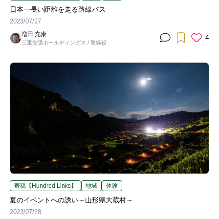
日本一長い距離を走る路線バス
2023/07/27
増田 充康
4
三重交通ホールディングス / 取締役
寄稿【Hundred Links】
地域
体験
夏のイベントへの誘い～山形県大蔵村～
2023/07/28