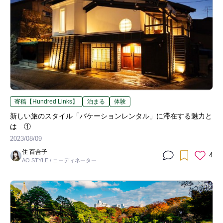
寄稿【Hundred Links】
泊まる
体験
新しい旅のスタイル「バケーションレンタル」に滞在する魅力と
は ①
2023/08/09
住 百合子
4
AO STYLE / コーディネーター