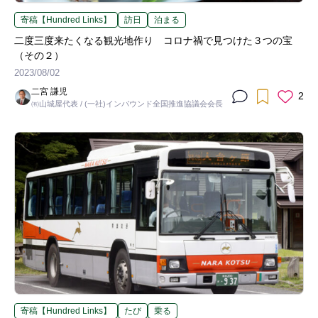
寄稿【Hundred Links】
訪日
泊まる
二度三度来たくなる観光地作り コロナ禍で見つけた３つの宝
（その２）
2023/08/02
二宮 謙児
2
㈲山城屋代表 / (一社)インバウンド全国推進協議会会長
寄稿【Hundred Links】
たび
乗る