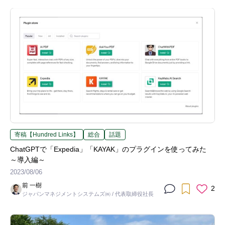
寄稿【Hundred Links】
総合
話題
ChatGPTで「Expedia」「KAYAK」のプラグインを使ってみた
～導入編～
2023/08/06
前 一樹
2
ジャパンマネジメントシステムズ㈱ / 代表取締役社長