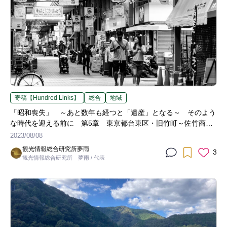
寄稿【Hundred Links】
総合
地域
「昭和喪失」 ～あと数年も経つと「遺産」となる～ そのよう
な時代を迎える前に 第5章 東京都台東区・旧竹町～佐竹商店
街～
2023/08/08
観光情報総合研究所夢雨
3
観光情報総合研究所 夢雨 / 代表