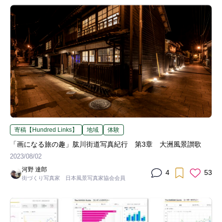
寄稿【Hundred Links】
地域
体験
「画になる旅の趣」肱川街道写真紀行 第3章 大洲風景讃歌
2023/08/02
河野 達郎
4
53
街づくり写真家 日本風景写真家協会会員