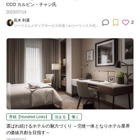
CCO カルビン・チャン氏
2023/07/14
長木 利通
2
ツーリズムメディアサービス代表 / ㈱ツーリンクス代表
取締役社長
寄稿【Hundred Links】
泊まる
働く
選ばれ続けるホテルの魅力づくり ～労使一体となりホテル業界
の価値共創を目指す～