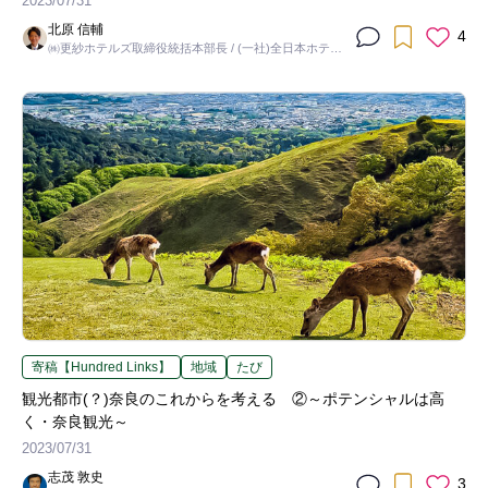
2023/07/31
北原 信輔
4
㈱更紗ホテルズ取締役統括本部長 / (一社)全日本ホテル
連盟 理事（近畿支部長兼会員増強委員長）
寄稿【Hundred Links】
地域
たび
観光都市(？)奈良のこれからを考える ②～ポテンシャルは高
く・奈良観光～
2023/07/31
志茂 敦史
3