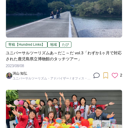
寄稿【Hundred Links】
地域
たび
ユニバーサルツーリズムあ～だこ～だ vol.3「わずか1ヶ月で対応
された鹿児島県立博物館のタッチツアー」
2023/08/08
渕山 知弘
2
ユニバーサルツーリズム・アドバイザー / オフィス・フ
チ代表