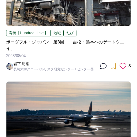
寄稿【Hundred Links】
地域
たび
ボーダフル・ジャパン 第3回 「吉松・熊本へのゲートウエ
イ」
2023/08/04
岩下 明裕
3
長崎大学グローバルリスク研究センター / センター長・
教授