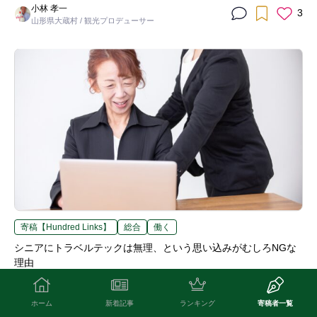
小林 孝一
3
山形県大蔵村 / 観光プロデューサー
寄稿【Hundred Links】
総合
働く
シニアにトラベルテックは無理、という思い込みがむしろNGな
理由
2023/07/29
中島 康恵
1
ホーム
新着記事
ランキング
寄稿者一覧
㈱シニアジョブ / 代表取締役