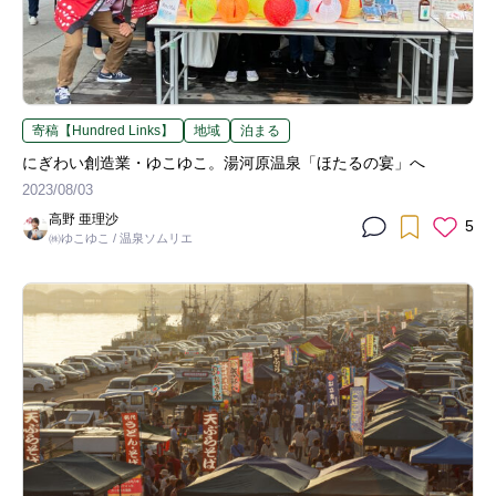
寄稿【Hundred Links】
地域
泊まる
にぎわい創造業・ゆこゆこ。湯河原温泉「ほたるの宴」へ
2023/08/03
高野 亜理沙
5
㈱ゆこゆこ / 温泉ソムリエ