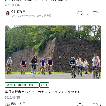
2023/08/16
松本 百加里
2
じゃらんリサーチセンター / 研究員
寄稿【Hundred Links】
訪日
訪日旅行者とバイク、カヤック、ランで東京めぐり
2023/08/15
肥塚 由紀子
2