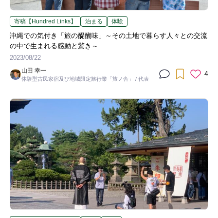
寄稿【Hundred Links】
泊まる
体験
沖縄での気付き「旅の醍醐味」～その土地で暮らす人々との交流
の中で生まれる感動と驚き～
2023/08/22
山田 幸一
4
体験型古民家宿及び地域限定旅行業「旅ノ舎」 / 代表