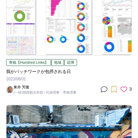
寄稿【Hundred Links】
地域
花博
我がパッチワークが包摂される日
2023/08/01
東井 芳隆
3
(一財)関西観光本部 / 代表理事・専務理事