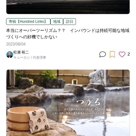
寄稿【Hundred Links】
地域
訪日
本当にオーバーツーリズム？？ インバウンドは持続可能な地域
づくりへの好機でしかない
2023/08/04
松瀬 裕二
2
キューカン / 代表理事