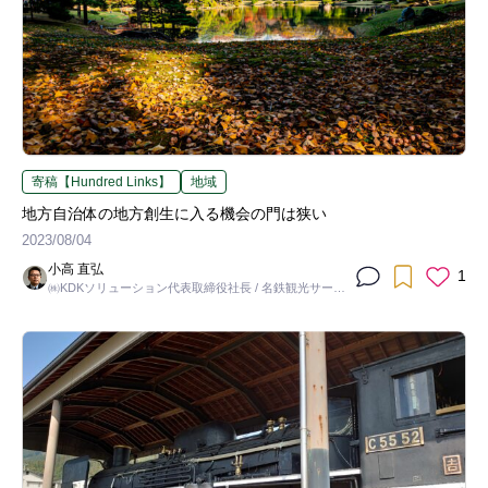
寄稿【Hundred Links】
地域
地方自治体の地方創生に入る機会の門は狭い
2023/08/04
小高 直弘
1
㈱KDKソリューション代表取締役社長 / 名鉄観光サービ
ス㈱特別顧問 等