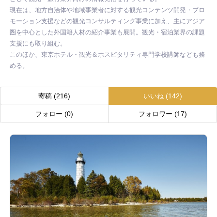
現在は、地方自治体や地域事業者に対する観光コンテンツ開発・プロ
モーション支援などの観光コンサルティング事業に加え、主にアジア
圏を中心とした外国籍人材の紹介事業も展開。観光・宿泊業界の課題
支援にも取り組む。

このほか、東京ホテル・観光＆ホスピタリティ専門学校講師なども務
める。
寄稿
(216)
いいね
(142)
フォロー
(0)
フォロワー
(17)