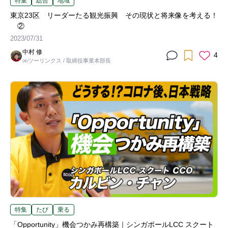
特集
総合
地域
東京23区 リーダーたる観光振興 その現状と将来像を考える！
②
2023/07/31
中村 修
4
㈱ツーリンクス / 取締役事業本部長
特集
たび
乗る
「Opportunity」機会つかみ再構築｜シンガポールLCC スクート