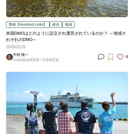
寄稿【Hundred Links】
総合
地域
米国DMOはどのように設立され運営されているのか？ ～地域そ
れぞれのDMO～
2025/02/19
中村 慎一
4
㈱ANA総合研究所 / 主席研究員