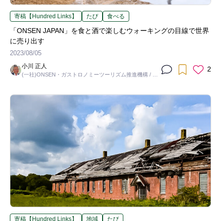
寄稿【Hundred Links】
たび
食べる
「ONSEN JAPAN」を食と酒で楽しむウォーキングの目線で世界
に売り出す
2023/08/05
小川 正人
2
(一社)ONSEN・ガストロノミーツーリズム推進機構 / 理
事長
寄稿【Hundred Links】
地域
たび