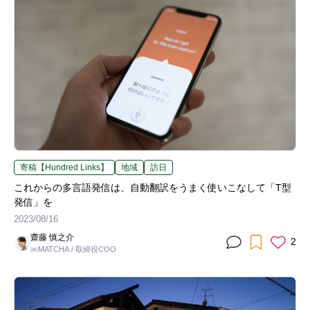
寄稿【Hundred Links】
地域
訪日
これからの多言語発信は、自動翻訳をうまく使いこなして「T型
発信」を
2023/08/16
齋藤 慎之介
2
㈱MATCHA / 取締役COO