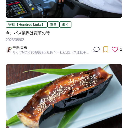
寄稿【Hundred Links】
乗る
働く
今、バス業界は変革の時
2023/08/02
中嶋 美恵
1
リッツMC㈱ 代表取締役社長 / (一社)女性バス運転手協
会 代表理事