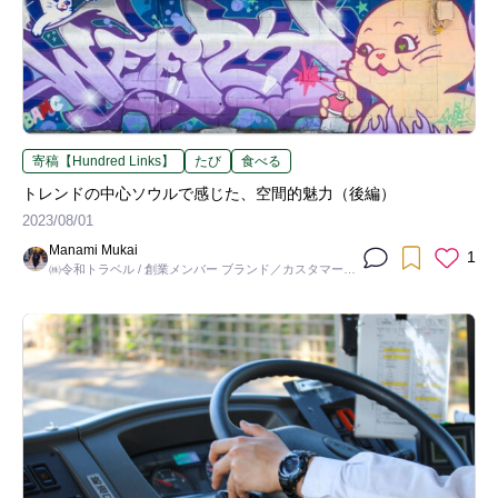
寄稿【Hundred Links】
たび
食べる
トレンドの中心ソウルで感じた、空間的魅力（後編）
2023/08/01
Manami Mukai
1
㈱令和トラベル / 創業メンバー ブランド／カスタマーコ
ミュニケーション担当