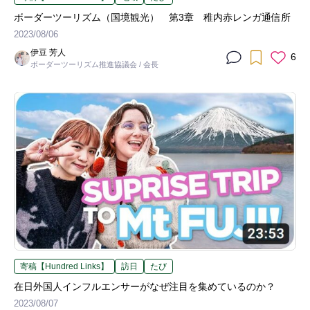
ボーダーツーリズム（国境観光） 第3章 稚内赤レンガ通信所
2023/08/06
伊豆 芳人
6
ボーダーツーリズム推進協議会 / 会長
寄稿【Hundred Links】
訪日
たび
在日外国人インフルエンサーがなぜ注目を集めているのか？
2023/08/07