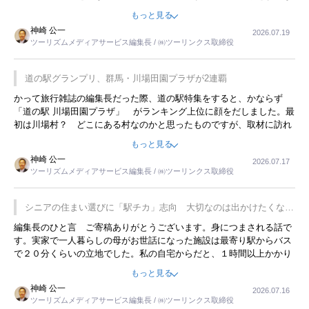
んてことは、冗談でもいえません。そんな中で、この企画展はタイム
もっと見る
リーですね。
神崎 公一
2026.07.19
ツーリズムメディアサービス編集長 / ㈱ツーリンクス取締役
道の駅グランプリ、群馬・川場田園プラザが2連覇
かって旅行雑誌の編集長だった際、道の駅特集をすると、かならず
「道の駅 川場田園プラザ」 がランキング上位に顔をだしました。最
初は川場村？ どこにある村なのかと思ったものですが、取材に訪れ
永井 彰一社長にインタビューしたら、興味深い話が次々が飛び出しま
もっと見る
した。プレゼンも巧みで、今でも思い出すことが２つあります。一つ
神崎 公一
2026.07.17
は、従業員に東京ディズニーランドを見学させ、サービス業、接客業
ツーリズムメディアサービス編集長 / ㈱ツーリンクス取締役
の何かを理解してもらっていることです。 もう一つは1800円もする
プレミアムヨーグルトを販売するにあたり、社内に懸念もあったそう
です。永井社長は、駐車場に都内ナンバーの高級外車が停まっている
シニアの住まい選びに「駅チカ」志向 大切なのは出かけたくなる
ことに目をつけ、高級商品でも売れると確信したそうです。今回の記
暮らし
編集長のひと言 ご寄稿ありがとうございます。身につまされる話で
事を懐かしく読みました。
す。実家で一人暮らしの母がお世話になった施設は最寄り駅からバス
で２０分くらいの立地でした。私の自宅からだと、１時間以上かかり
ました。母の住まいから近いという理由で、その施設を選択したので
もっと見る
すが、私と妹にとっては、半日仕事ででした。シニアの住まい選び
神崎 公一
2026.07.16
は、当人だけではなく、世話をする家族の足の便も考えない外池ない
ツーリズムメディアサービス編集長 / ㈱ツーリンクス取締役
と思いました。