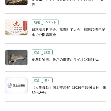
設
地域
イベント
日本温泉科学会、菰野町で大会 町制70周年記
念で公開講演会
総合
話題
多摩動物園、暑さの影響かライオン3頭死ぬ
総合
働く
【人事異動】国土交通省（2026年8月6日付 第
39の2号）