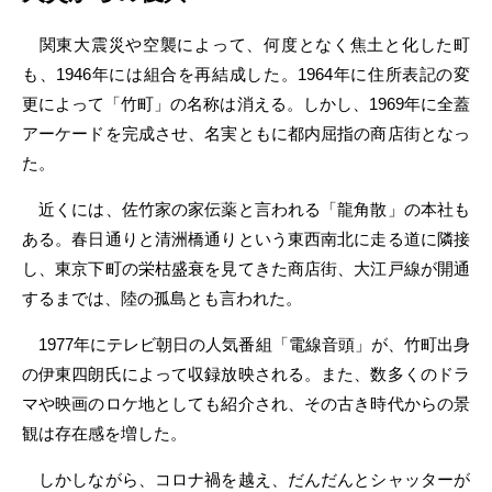
関東大震災や空襲によって、何度となく焦土と化した町
も、1946年には組合を再結成した。1964年に住所表記の変
更によって「竹町」の名称は消える。しかし、1969年に全蓋
アーケードを完成させ、名実ともに都内屈指の商店街となっ
た。
近くには、佐竹家の家伝薬と言われる「龍角散」の本社も
ある。春日通りと清洲橋通りという東西南北に走る道に隣接
し、東京下町の栄枯盛衰を見てきた商店街、大江戸線が開通
するまでは、陸の孤島とも言われた。
1977年にテレビ朝日の人気番組「電線音頭」が、竹町出身
の伊東四朗氏によって収録放映される。また、数多くのドラ
マや映画のロケ地としても紹介され、その古き時代からの景
観は存在感を増した。
しかしながら、コロナ禍を越え、だんだんとシャッターが