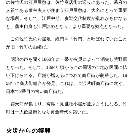
の佐竹氏の江戸屋敷は、佐竹商店街の辺りにあった。幕府の
人質である藩主夫人が住まう江戸屋敷は、大名にとって重要
な場所。そして、江戸中期、参勤交代制度が乱れがちになる
と、藩主自身も江戸詰めとなり、より重要な拠点となった。
この佐竹氏のお屋敷、総門を「竹門」と呼ばれていたこと
が旧・竹町の由緒だ。
明治の声を聞く1869年に一帯が火災によって消失し荒野原
となった。そして、1884年頃からこの周辺の土地が民間に払
い下げられる。店舗が増えるにつれて商店街が萌芽した。18
98年に商店街組合が発足、これは、金沢片町商店街に次ぐ、
日本で2番目の古い商店街だ。
露天商が集まり、寄席・見世物小屋が並ぶようになる。竹
町は一大歓楽街となり黄金時代を築いた。
火災からの復興