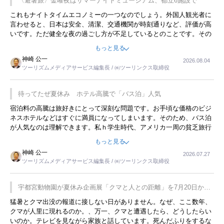
〈避暑旅〉金曜夜はサマーナイトミュージアム、都立6施設で
これもナイトタイムエコノミーの一つなのでしょう。外国人観光者に
言わせると、日本は安全、清潔、交通機関が時刻通りなど、評価が高
いです。ただ健全な夜の過ごし方が不足しているとのことです。その
ような意味で、金曜夜にこのようなイベントが行われれば、日本人に
もっと見る
限らず外国人にとっても楽しみが増えるでしょうね。
神崎 公一
2026.08.04
ツーリズムメディアサービス編集長 / ㈱ツーリンクス取締役
待ってたぜ夏休み ホテル高騰で「バス泊」人気
宿泊料の高騰は旅好きにとって深刻な問題です。お手頃な価格のビジ
ネスホテルなどはすぐに満員になってしまいます。そのため、バス泊
が人気なのは理解できます。私ｈ学生時代、アメリカ一周の貧乏旅行
をした時は、移動はグレイハウンドバスでした。夕方から夜の便を利
もっと見る
用してホテル代を浮かせていました。ただし、若いからできたことで
神崎 公一
2026.07.27
す。若い人が夜行バスで京都に行った、青森に行ったと聞くと、疲れ
ツーリズムメディアサービス編集長 / ㈱ツーリンクス取締役
が残らないのかなと思ってしまいます。
宇都宮動物園が夏休み企画展「クマと人との距離」を7月20日から
開催
猛暑とクマ出没の報道に接しない日がありません。なぜ、ここ数年、
クマが人里に現れるのか。、万一、クマと遭遇したら、どうしたらい
いのか。テレビを見ながら家族と話しています。死んだふりをするな