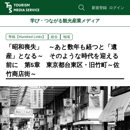
新規登録
ログイン
学び・つながる観光産業メディア
寄稿【Hundred Links】
総合
地域
「昭和喪失」 ～あと数年も経つと「遺
産」となる～ そのような時代を迎える
前に 第5章 東京都台東区・旧竹町～佐
竹商店街～