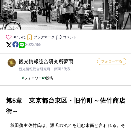
3
いいね
ブックマーク
コメント
2023/8/8
観光情報総合研究所夢雨
フォローする
観光情報総合研究所 夢雨 / 代表
8
フォロワー
49
投稿
第5章 東京都台東区・旧竹町～佐竹商店
街～
秋田藩主佐竹氏は、源氏の流れを組む末裔と言われる。そ