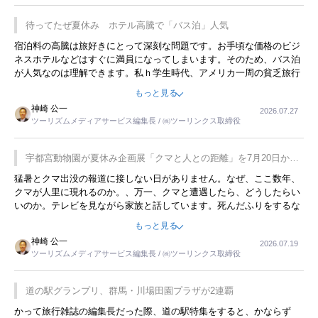
待ってたぜ夏休み ホテル高騰で「バス泊」人気
宿泊料の高騰は旅好きにとって深刻な問題です。お手頃な価格のビジ
ネスホテルなどはすぐに満員になってしまいます。そのため、バス泊
が人気なのは理解できます。私ｈ学生時代、アメリカ一周の貧乏旅行
をした時は、移動はグレイハウンドバスでした。夕方から夜の便を利
もっと見る
用してホテル代を浮かせていました。ただし、若いからできたことで
神崎 公一
2026.07.27
す。若い人が夜行バスで京都に行った、青森に行ったと聞くと、疲れ
ツーリズムメディアサービス編集長 / ㈱ツーリンクス取締役
が残らないのかなと思ってしまいます。
宇都宮動物園が夏休み企画展「クマと人との距離」を7月20日から
開催
猛暑とクマ出没の報道に接しない日がありません。なぜ、ここ数年、
クマが人里に現れるのか。、万一、クマと遭遇したら、どうしたらい
いのか。テレビを見ながら家族と話しています。死んだふりをするな
んてことは、冗談でもいえません。そんな中で、この企画展はタイム
もっと見る
リーですね。
神崎 公一
2026.07.19
ツーリズムメディアサービス編集長 / ㈱ツーリンクス取締役
道の駅グランプリ、群馬・川場田園プラザが2連覇
かって旅行雑誌の編集長だった際、道の駅特集をすると、かならず