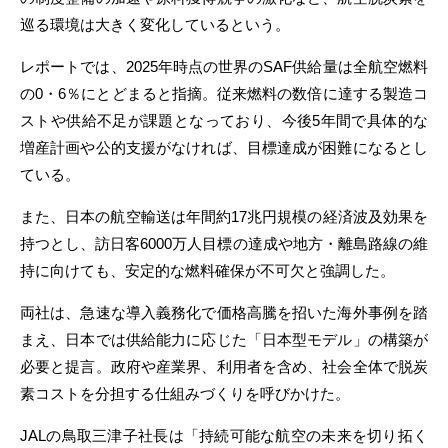
巡る環境は大きく変化しているという。
レポートでは、2025年時点の世界のSAF供給量は全航空燃料
の0・6％にとどまると指摘。従来燃料の数倍に達する製造コ
ストや供給不足が課題となっており、今後5年間で具体的な
増産計画や公的支援がなければ、目標達成が困難になるとし
ている。
また、日本の航空輸送は年間約17兆円規模の経済波及効果を
持つとし、訪日客6000万人目標の達成や地方・離島路線の維
持に向けても、安定的な燃料確保が不可欠と強調した。
両社は、急速な導入義務化で価格高騰を招いた海外事例を踏
まえ、日本では供給能力に応じた「日本型モデル」の構築が
必要と提言。政府や産業界、利用者を含め、社会全体で脱炭
素コストを分担する仕組みづくりを呼びかけた。
JALの鳥取三津子社長は「持続可能な航空の未来を切り拓く