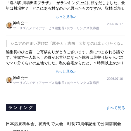
「道の駅 川場田園プラザ」 がランキング上位に顔をだしました。最
初は川場村？ どこにある村なのかと思ったものですが、取材に訪れ
永井 彰一社長にインタビューしたら、興味深い話が次々が飛び出しま
もっと見る
した。プレゼンも巧みで、今でも思い出すことが２つあります。一つ
神崎 公一
2026.07.17
は、従業員に東京ディズニーランドを見学させ、サービス業、接客業
ツーリズムメディアサービス編集長 / ㈱ツーリンクス取締役
の何かを理解してもらっていることです。 もう一つは1800円もする
プレミアムヨーグルトを販売するにあたり、社内に懸念もあったそう
です。永井社長は、駐車場に都内ナンバーの高級外車が停まっている
シニアの住まい選びに「駅チカ」志向 大切なのは出かけたくなる
ことに目をつけ、高級商品でも売れると確信したそうです。今回の記
暮らし
編集長のひと言 ご寄稿ありがとうございます。身につまされる話で
事を懐かしく読みました。
す。実家で一人暮らしの母がお世話になった施設は最寄り駅からバス
で２０分くらいの立地でした。私の自宅からだと、１時間以上かかり
ました。母の住まいから近いという理由で、その施設を選択したので
もっと見る
すが、私と妹にとっては、半日仕事ででした。シニアの住まい選び
神崎 公一
2026.07.16
は、当人だけではなく、世話をする家族の足の便も考えない外池ない
ツーリズムメディアサービス編集長 / ㈱ツーリンクス取締役
と思いました。
ランキング
すべて見る
日本温泉科学会、菰野町で大会 町制70周年記念で公開講演会