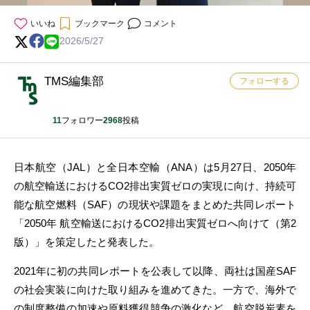
いいね
ブックマーク
コメント
2026/5/27
TMS編集部
フォローする
11
フォロワー
2968
投稿
日本航空（JAL）と全日本空輸（ANA）は5月27日、2050年
の航空輸送におけるCO2排出実質ゼロの実現に向け、持続可
能な航空燃料（SAF）の現状や課題をまとめた共同レポート
「2050年 航空輸送におけるCO2排出実質ゼロへ向けて（第2
版）」を策定したと発表した。
2021年に初の共同レポートを公表して以降、両社は国産SAF
の社会実装に向けた取り組みを進めてきた。一方で、海外で
の制度整備の加速や原料獲得競争の激化など、航空脱炭素を