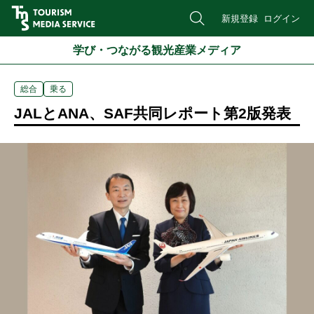
新規登録
ログイン
学び・つながる観光産業メディア
総合
乗る
JALとANA、SAF共同レポート第2版発表