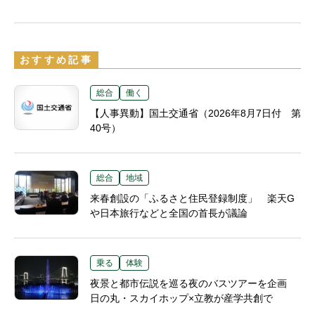
おすすめ記事
総合
働く
【人事異動】国土交通省（2026年8月7日付 第
40号）
総合
地域
来春創設の「ふるさと住民登録制度」 楽天G
や日本旅行などと全国の首長が議論
乗る
体験
夜景と都市伝説を巡る夜のバスツアーを企画
日の丸・スカイホップ×立教が産学共創で