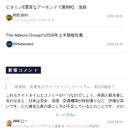
ビタミンE豊富なアーモンドで夏BBQ、池袋
阿部 政利
2026.08.06
ツーリズムメディアサービス
The Adecco Groupの2026年上半期報告書
PRNewswire
2026.08.06
新着コメント
〈避暑旅〉金曜夜はサマーナイトミュージアム、都立6施設で
これもナイトタイムエコノミーの一つなのでしょう。外国人観光者に
言わせると、日本は安全、清潔、交通機関が時刻通りなど、評価が高
いです。ただ健全な夜の過ごし方が不足しているとのことです。その
ような意味で、金曜夜にこのようなイベントが行われれば、日本人に
もっと見る
限らず外国人にとっても楽しみが増えるでしょうね。
神崎 公一
2026.08.04
ツーリズムメディアサービス編集長 / ㈱ツーリンクス取締役