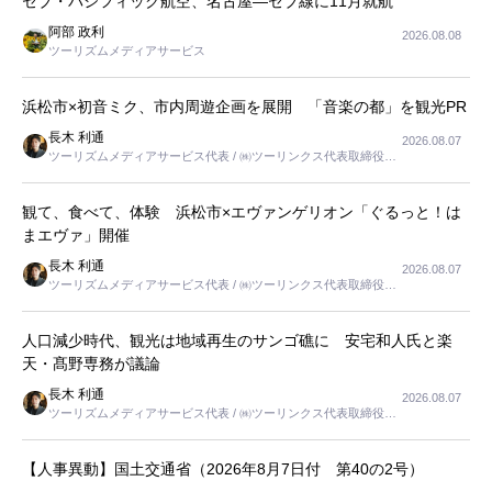
セブ・パシフィック航空、名古屋―セブ線に11月就航
阿部 政利
2026.08.08
ツーリズムメディアサービス
浜松市×初音ミク、市内周遊企画を展開 「音楽の都」を観光PR
長木 利通
2026.08.07
ツーリズムメディアサービス代表 / ㈱ツーリンクス代表取締役社
長
観て、食べて、体験 浜松市×エヴァンゲリオン「ぐるっと！は
まエヴァ」開催
長木 利通
2026.08.07
ツーリズムメディアサービス代表 / ㈱ツーリンクス代表取締役社
長
人口減少時代、観光は地域再生のサンゴ礁に 安宅和人氏と楽
天・髙野専務が議論
長木 利通
2026.08.07
ツーリズムメディアサービス代表 / ㈱ツーリンクス代表取締役社
長
【人事異動】国土交通省（2026年8月7日付 第40の2号）