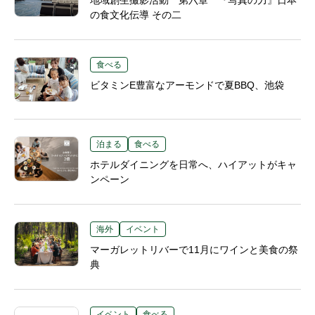
地域創生撮影活動 第六章 『写真の力』日本
の食文化伝導 その二
食べる
ビタミンE豊富なアーモンドで夏BBQ、池袋
泊まる
食べる
ホテルダイニングを日常へ、ハイアットがキャ
ンペーン
海外
イベント
マーガレットリバーで11月にワインと美食の祭
典
イベント
食べる