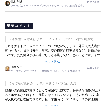
長木 利通
2026.08.07
ツーリズムメディアサービス代表 / ㈱ツーリンクス代表取締役社
長
新着コメント
〈避暑旅〉金曜夜はサマーナイトミュージアム、都立6施設で
これもナイトタイムエコノミーの一つなのでしょう。外国人観光者に
言わせると、日本は安全、清潔、交通機関が時刻通りなど、評価が高
いです。ただ健全な夜の過ごし方が不足しているとのことです。その
ような意味で、金曜夜にこのようなイベントが行われれば、日本人に
もっと見る
限らず外国人にとっても楽しみが増えるでしょうね。
神崎 公一
2026.08.04
ツーリズムメディアサービス編集長 / ㈱ツーリンクス取締役
待ってたぜ夏休み ホテル高騰で「バス泊」人気
宿泊料の高騰は旅好きにとって深刻な問題です。お手頃な価格のビジ
ネスホテルなどはすぐに満員になってしまいます。そのため、バス泊
が人気なのは理解できます。私ｈ学生時代、アメリカ一周の貧乏旅行
をした時は、移動はグレイハウンドバスでした。夕方から夜の便を利