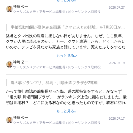
もっと見る
用してホテル代を浮かせていました。ただし、若いからできたことで
神崎 公一
2026.07.27
す。若い人が夜行バスで京都に行った、青森に行ったと聞くと、疲れ
ツーリズムメディアサービス編集長 / ㈱ツーリンクス取締役
が残らないのかなと思ってしまいます。
宇都宮動物園が夏休み企画展「クマと人との距離」を7月20日から
開催
猛暑とクマ出没の報道に接しない日がありません。なぜ、ここ数年、
クマが人里に現れるのか。、万一、クマと遭遇したら、どうしたらい
いのか。テレビを見ながら家族と話しています。死んだふりをするな
んてことは、冗談でもいえません。そんな中で、この企画展はタイム
もっと見る
リーですね。
神崎 公一
2026.07.19
ツーリズムメディアサービス編集長 / ㈱ツーリンクス取締役
道の駅グランプリ、群馬・川場田園プラザが2連覇
かって旅行雑誌の編集長だった際、道の駅特集をすると、かならず
「道の駅 川場田園プラザ」 がランキング上位に顔をだしました。最
初は川場村？ どこにある村なのかと思ったものですが、取材に訪れ
永井 彰一社長にインタビューしたら、興味深い話が次々が飛び出しま
もっと見る
した。プレゼンも巧みで、今でも思い出すことが２つあります。一つ
神崎 公一
2026.07.17
は、従業員に東京ディズニーランドを見学させ、サービス業、接客業
ツーリズムメディアサービス編集長 / ㈱ツーリンクス取締役
の何かを理解してもらっていることです。 もう一つは1800円もする
プレミアムヨーグルトを販売するにあたり、社内に懸念もあったそう