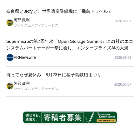
長
奈良県とJRなど、世界遺産登録機に「飛鳥トラベル」
阿部 政利
2026.08.07
ツーリズムメディアサービス
Supermicroの第7回年次「Open Storage Summit」に21社のエコ
システムパートナーが一堂に会し、エンタープライズAIの大規模
導入に関する実践的なガイダンスを共有
PRNewswire
2026.08.06
待ってたぜ夏休み 8月23日に種子島鉄砲まつり
阿部 政利
2026.08.07
ツーリズムメディアサービス