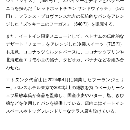
シュ「マイス」（594円）、スパイシーなチキンとハラペー
ニョを挟んだ「レッドホットチキン サンドウィッチ」（571
円）、フランス・プロヴァンス地方の伝統的なパンをアレン
ジした「ズッキーニのフーガス」（648円）を販売する。
また、イートイン限定メニューとして、ベトナムの伝統的な
デザート「チェー」をアレンジした冷製スイーツ（715円）
も用意。ココナッツミルクをベースに、ココナッツプリンや
北海道産エリモ小豆の餡子、タピオカ、バナナなどを組み合
わせた。
エトヌンク代官山は2024年4月に開業したブーランジュリ
ー。パレスホテル東京で30年以上の経験を持つベーカリーシ
ェフ星敏幸氏が商品を監修し、国産小麦やバター、塩、きび
糖などを使用したパンを提供している。店内にはイートイン
スペースやドッグフレンドリーなテラス席も設けている。