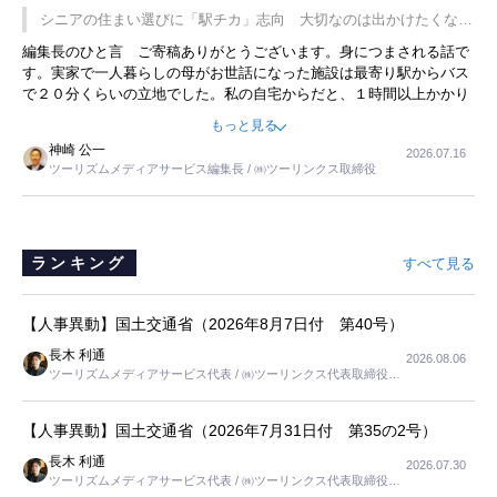
です。永井社長は、駐車場に都内ナンバーの高級外車が停まっている
シニアの住まい選びに「駅チカ」志向 大切なのは出かけたくなる
ことに目をつけ、高級商品でも売れると確信したそうです。今回の記
暮らし
編集長のひと言 ご寄稿ありがとうございます。身につまされる話で
事を懐かしく読みました。
す。実家で一人暮らしの母がお世話になった施設は最寄り駅からバス
で２０分くらいの立地でした。私の自宅からだと、１時間以上かかり
ました。母の住まいから近いという理由で、その施設を選択したので
もっと見る
すが、私と妹にとっては、半日仕事ででした。シニアの住まい選び
神崎 公一
2026.07.16
は、当人だけではなく、世話をする家族の足の便も考えない外池ない
ツーリズムメディアサービス編集長 / ㈱ツーリンクス取締役
と思いました。
ランキング
すべて見る
【人事異動】国土交通省（2026年8月7日付 第40号）
長木 利通
2026.08.06
ツーリズムメディアサービス代表 / ㈱ツーリンクス代表取締役社
長
【人事異動】国土交通省（2026年7月31日付 第35の2号）
長木 利通
2026.07.30
ツーリズムメディアサービス代表 / ㈱ツーリンクス代表取締役社