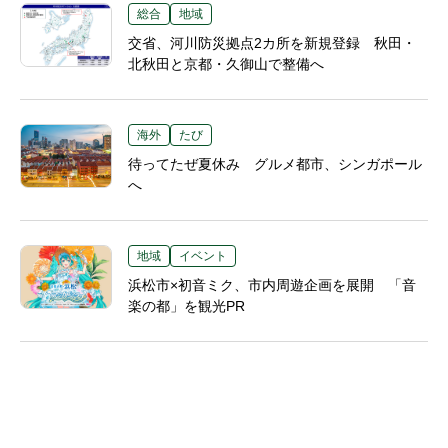
総合
地域
交省、河川防災拠点2カ所を新規登録 秋田・
北秋田と京都・久御山で整備へ
海外
たび
待ってたぜ夏休み グルメ都市、シンガポール
へ
地域
イベント
浜松市×初音ミク、市内周遊企画を展開 「音
楽の都」を観光PR