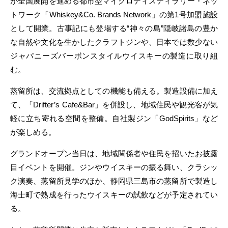
が全国展開を進める都市型マイクロディスティラリー・ネッ
トワーク「Whiskey&Co. Brands Network」の第1号加盟施設
として開業。古事記にも登場する“神々の島”隠岐諸島の豊か
な自然や文化を生かしたクラフトジンや、日本では数少ない
ジャパニーズバーボンスタイルウイスキーの製造に取り組
む。
蒸留所は、交流拠点としての機能も備える。製造設備に加え
て、「Drifter’s Cafe&Bar」を併設し、地域住民や観光客が気
軽に立ち寄れる空間を整備。自社製ジン「GodSpirits」など
が楽しめる。
グランドオープン当日は、地域関係者や住民を招いたお披露
目イベントを開催。ジンやウイスキーの振る舞い、クラシッ
ク演奏、蒸留所見学のほか、静岡県三島市の蒸留所で製造し
海士町で熟成を行ったウイスキーの試飲などが予定されてい
る。