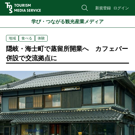
新規登録
ログイン
学び・つながる観光産業メディア
地域
食べる
体験
隠岐・海士町で蒸留所開業へ カフェバー
併設で交流拠点に