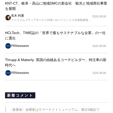
KNT-CT、岐阜・高山に地域DMCの新会社 観光と地域商社事業
を展開
長木 利通
2026.08.08
ツーリズムメディアサービス代表 / ㈱ツーリンクス代表取締役社
長
HCLTech、TIME誌の「世界で最もサステナブルな企業」の一社
に選出
PRNewswire
2026.08.08
Thrupp & Maberly: 英国の由緒あるコーチビルダー、特注車の新
時代へ
PRNewswire
2026.08.08
新着コメント
〈避暑旅〉金曜夜はサマーナイトミュージアム、都立6施設で