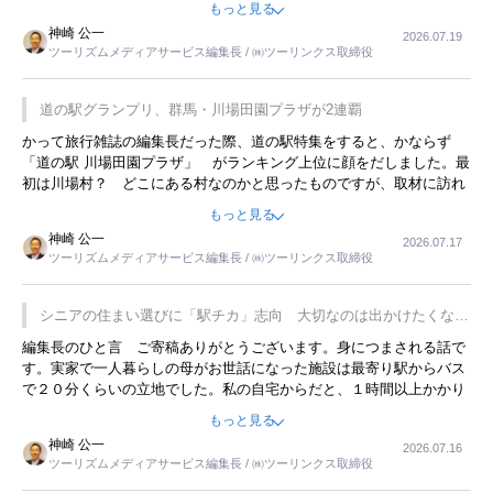
もっと見る
リーですね。
神崎 公一
2026.07.19
ツーリズムメディアサービス編集長 / ㈱ツーリンクス取締役
道の駅グランプリ、群馬・川場田園プラザが2連覇
かって旅行雑誌の編集長だった際、道の駅特集をすると、かならず
「道の駅 川場田園プラザ」 がランキング上位に顔をだしました。最
初は川場村？ どこにある村なのかと思ったものですが、取材に訪れ
永井 彰一社長にインタビューしたら、興味深い話が次々が飛び出しま
もっと見る
した。プレゼンも巧みで、今でも思い出すことが２つあります。一つ
神崎 公一
2026.07.17
は、従業員に東京ディズニーランドを見学させ、サービス業、接客業
ツーリズムメディアサービス編集長 / ㈱ツーリンクス取締役
の何かを理解してもらっていることです。 もう一つは1800円もする
プレミアムヨーグルトを販売するにあたり、社内に懸念もあったそう
です。永井社長は、駐車場に都内ナンバーの高級外車が停まっている
シニアの住まい選びに「駅チカ」志向 大切なのは出かけたくなる
ことに目をつけ、高級商品でも売れると確信したそうです。今回の記
暮らし
編集長のひと言 ご寄稿ありがとうございます。身につまされる話で
事を懐かしく読みました。
す。実家で一人暮らしの母がお世話になった施設は最寄り駅からバス
で２０分くらいの立地でした。私の自宅からだと、１時間以上かかり
ました。母の住まいから近いという理由で、その施設を選択したので
もっと見る
すが、私と妹にとっては、半日仕事ででした。シニアの住まい選び
神崎 公一
2026.07.16
は、当人だけではなく、世話をする家族の足の便も考えない外池ない
ツーリズムメディアサービス編集長 / ㈱ツーリンクス取締役
と思いました。