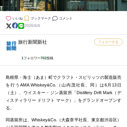
いいね
ブックマーク
コメント
2026/6/6
旅行新聞新社
フォローする
1
フォロワー
702
投稿
島根県・海士（あま）町でクラフト・スピリッツの製造販売
を行うAMA Whiskey&Co.（山内茂社長、同）は6月13日
（土）、ウイスキー・ジン蒸留所「Distillery Drift Mark（デ
ィスティラリー ドリフト マーク）」をグランドオープンす
る。
同蒸留所は、Whiskey&Co.（大森章平社長、東京都渋谷区）