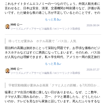
これもナイトタイムエコノミーの一つなのでしょう。外国人観光者に
言わせると、日本は安全、清潔、交通機関が時刻通りなど、評価が高
いです。ただ健全な夜の過ごし方が不足しているとのことです。その
ような意味で、金曜夜にこのようなイベントが行われれば、日本人に
もっと見る
限らず外国人にとっても楽しみが増えるでしょうね。
神崎 公一
2026.08.04
ツーリズムメディアサービス編集長 / ㈱ツーリンクス取締役
待ってたぜ夏休み ホテル高騰で「バス泊」人気
宿泊料の高騰は旅好きにとって深刻な問題です。お手頃な価格のビジ
ネスホテルなどはすぐに満員になってしまいます。そのため、バス泊
が人気なのは理解できます。私ｈ学生時代、アメリカ一周の貧乏旅行
をした時は、移動はグレイハウンドバスでした。夕方から夜の便を利
もっと見る
用してホテル代を浮かせていました。ただし、若いからできたことで
神崎 公一
2026.07.27
す。若い人が夜行バスで京都に行った、青森に行ったと聞くと、疲れ
ツーリズムメディアサービス編集長 / ㈱ツーリンクス取締役
が残らないのかなと思ってしまいます。
宇都宮動物園が夏休み企画展「クマと人との距離」を7月20日から
開催
猛暑とクマ出没の報道に接しない日がありません。なぜ、ここ数年、
クマが人里に現れるのか。、万一、クマと遭遇したら、どうしたらい
いのか。テレビを見ながら家族と話しています。死んだふりをするな
んてことは、冗談でもいえません。そんな中で、この企画展はタイム