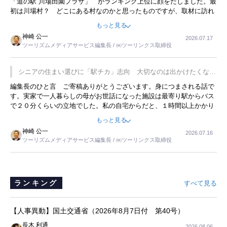
「道の駅 川場田園プラザ」 がランキング上位に顔をだしました。最
初は川場村？ どこにある村なのかと思ったものですが、取材に訪れ
永井 彰一社長にインタビューしたら、興味深い話が次々が飛び出しま
もっと見る
した。プレゼンも巧みで、今でも思い出すことが２つあります。一つ
神崎 公一
2026.07.17
は、従業員に東京ディズニーランドを見学させ、サービス業、接客業
ツーリズムメディアサービス編集長 / ㈱ツーリンクス取締役
の何かを理解してもらっていることです。 もう一つは1800円もする
プレミアムヨーグルトを販売するにあたり、社内に懸念もあったそう
です。永井社長は、駐車場に都内ナンバーの高級外車が停まっている
シニアの住まい選びに「駅チカ」志向 大切なのは出かけたくなる
ことに目をつけ、高級商品でも売れると確信したそうです。今回の記
暮らし
編集長のひと言 ご寄稿ありがとうございます。身につまされる話で
事を懐かしく読みました。
す。実家で一人暮らしの母がお世話になった施設は最寄り駅からバス
で２０分くらいの立地でした。私の自宅からだと、１時間以上かかり
ました。母の住まいから近いという理由で、その施設を選択したので
もっと見る
すが、私と妹にとっては、半日仕事ででした。シニアの住まい選び
神崎 公一
2026.07.16
は、当人だけではなく、世話をする家族の足の便も考えない外池ない
ツーリズムメディアサービス編集長 / ㈱ツーリンクス取締役
と思いました。
ランキング
すべて見る
【人事異動】国土交通省（2026年8月7日付 第40号）
長木 利通
2026.08.06