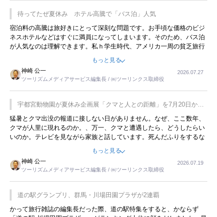
待ってたぜ夏休み ホテル高騰で「バス泊」人気
宿泊料の高騰は旅好きにとって深刻な問題です。お手頃な価格のビジ
ネスホテルなどはすぐに満員になってしまいます。そのため、バス泊
が人気なのは理解できます。私ｈ学生時代、アメリカ一周の貧乏旅行
をした時は、移動はグレイハウンドバスでした。夕方から夜の便を利
もっと見る
用してホテル代を浮かせていました。ただし、若いからできたことで
神崎 公一
2026.07.27
す。若い人が夜行バスで京都に行った、青森に行ったと聞くと、疲れ
ツーリズムメディアサービス編集長 / ㈱ツーリンクス取締役
が残らないのかなと思ってしまいます。
宇都宮動物園が夏休み企画展「クマと人との距離」を7月20日から
開催
猛暑とクマ出没の報道に接しない日がありません。なぜ、ここ数年、
クマが人里に現れるのか。、万一、クマと遭遇したら、どうしたらい
いのか。テレビを見ながら家族と話しています。死んだふりをするな
んてことは、冗談でもいえません。そんな中で、この企画展はタイム
もっと見る
リーですね。
神崎 公一
2026.07.19
ツーリズムメディアサービス編集長 / ㈱ツーリンクス取締役
道の駅グランプリ、群馬・川場田園プラザが2連覇
かって旅行雑誌の編集長だった際、道の駅特集をすると、かならず