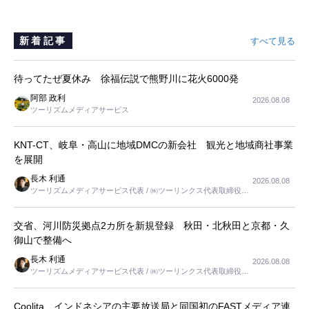
新着記事
すべて見る
待ってたぜ夏休み 徐福伝説で熊野川に花火6000発
阿部 政利
2026.08.08
ツーリズムメディアサービス
KNT-CT、岐阜・高山に地域DMCの新会社 観光と地域商社事業
を展開
長木 利通
2026.08.08
ツーリズムメディアサービス代表 / ㈱ツーリンクス代表取締役社
長
交省、河川防災拠点2カ所を新規登録 秋田・北秋田と京都・久
御山で整備へ
長木 利通
2026.08.08
ツーリズムメディアサービス代表 / ㈱ツーリンクス代表取締役社
長
Coolita、インドネシアの主要放送局と同国初のFASTメディア連