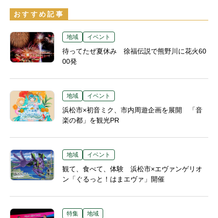
おすすめ記事
地域
イベント
待ってたぜ夏休み 徐福伝説で熊野川に花火60
00発
地域
イベント
浜松市×初音ミク、市内周遊企画を展開 「音
楽の都」を観光PR
地域
イベント
観て、食べて、体験 浜松市×エヴァンゲリオ
ン「ぐるっと！はまエヴァ」開催
特集
地域