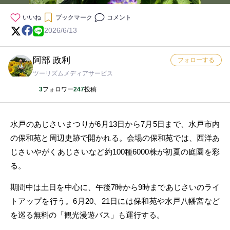
いいね
ブックマーク
コメント
2026/6/13
阿部 政利
フォローする
ツーリズムメディアサービス
3
フォロワー
247
投稿
水戸のあじさいまつりが6月13日から7月5日まで、水戸市内
の保和苑と周辺史跡で開かれる。会場の保和苑では、西洋あ
じさいやがくあじさいなど約100種6000株が初夏の庭園を彩
る。
期間中は土日を中心に、午後7時から9時まであじさいのライ
トアップを行う。6月20、21日には保和苑や水戸八幡宮など
を巡る無料の「観光漫遊バス」も運行する。