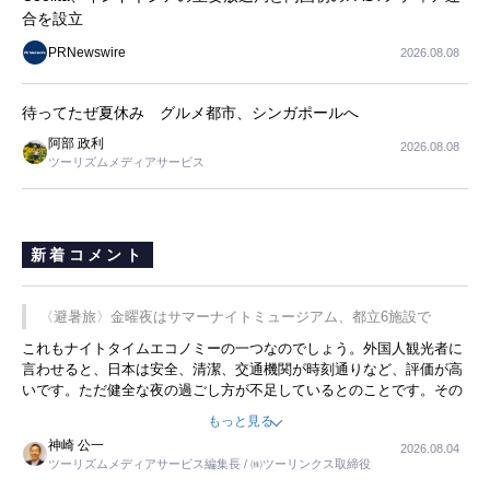
合を設立
PRNewswire
2026.08.08
待ってたぜ夏休み グルメ都市、シンガポールへ
阿部 政利
2026.08.08
ツーリズムメディアサービス
新着コメント
〈避暑旅〉金曜夜はサマーナイトミュージアム、都立6施設で
これもナイトタイムエコノミーの一つなのでしょう。外国人観光者に
言わせると、日本は安全、清潔、交通機関が時刻通りなど、評価が高
いです。ただ健全な夜の過ごし方が不足しているとのことです。その
ような意味で、金曜夜にこのようなイベントが行われれば、日本人に
もっと見る
限らず外国人にとっても楽しみが増えるでしょうね。
神崎 公一
2026.08.04
ツーリズムメディアサービス編集長 / ㈱ツーリンクス取締役