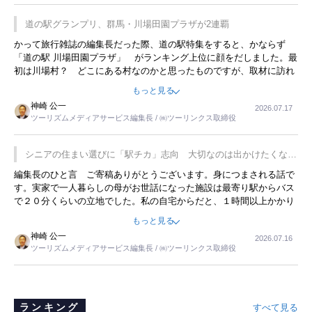
道の駅グランプリ、群馬・川場田園プラザが2連覇
かって旅行雑誌の編集長だった際、道の駅特集をすると、かならず
「道の駅 川場田園プラザ」 がランキング上位に顔をだしました。最
初は川場村？ どこにある村なのかと思ったものですが、取材に訪れ
永井 彰一社長にインタビューしたら、興味深い話が次々が飛び出しま
もっと見る
した。プレゼンも巧みで、今でも思い出すことが２つあります。一つ
神崎 公一
2026.07.17
は、従業員に東京ディズニーランドを見学させ、サービス業、接客業
ツーリズムメディアサービス編集長 / ㈱ツーリンクス取締役
の何かを理解してもらっていることです。 もう一つは1800円もする
プレミアムヨーグルトを販売するにあたり、社内に懸念もあったそう
です。永井社長は、駐車場に都内ナンバーの高級外車が停まっている
シニアの住まい選びに「駅チカ」志向 大切なのは出かけたくなる
ことに目をつけ、高級商品でも売れると確信したそうです。今回の記
暮らし
編集長のひと言 ご寄稿ありがとうございます。身につまされる話で
事を懐かしく読みました。
す。実家で一人暮らしの母がお世話になった施設は最寄り駅からバス
で２０分くらいの立地でした。私の自宅からだと、１時間以上かかり
ました。母の住まいから近いという理由で、その施設を選択したので
もっと見る
すが、私と妹にとっては、半日仕事ででした。シニアの住まい選び
神崎 公一
2026.07.16
は、当人だけではなく、世話をする家族の足の便も考えない外池ない
ツーリズムメディアサービス編集長 / ㈱ツーリンクス取締役
と思いました。
ランキング
すべて見る