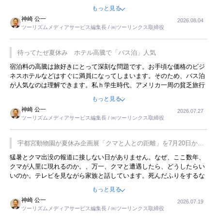
ような意味で、金曜夜にこのようなイベントが行われれば、日本人に
もっと見る
限らず外国人にとっても楽しみが増えるでしょうね。
神崎 公一
2026.08.04
ツーリズムメディアサービス編集長 / ㈱ツーリンクス取締役
待ってたぜ夏休み ホテル高騰で「バス泊」人気
宿泊料の高騰は旅好きにとって深刻な問題です。お手頃な価格のビジ
ネスホテルなどはすぐに満員になってしまいます。そのため、バス泊
が人気なのは理解できます。私ｈ学生時代、アメリカ一周の貧乏旅行
をした時は、移動はグレイハウンドバスでした。夕方から夜の便を利
もっと見る
用してホテル代を浮かせていました。ただし、若いからできたことで
神崎 公一
2026.07.27
す。若い人が夜行バスで京都に行った、青森に行ったと聞くと、疲れ
ツーリズムメディアサービス編集長 / ㈱ツーリンクス取締役
が残らないのかなと思ってしまいます。
宇都宮動物園が夏休み企画展「クマと人との距離」を7月20日から
開催
猛暑とクマ出没の報道に接しない日がありません。なぜ、ここ数年、
クマが人里に現れるのか。、万一、クマと遭遇したら、どうしたらい
いのか。テレビを見ながら家族と話しています。死んだふりをするな
んてことは、冗談でもいえません。そんな中で、この企画展はタイム
もっと見る
リーですね。
神崎 公一
2026.07.19
ツーリズムメディアサービス編集長 / ㈱ツーリンクス取締役