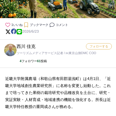
1
いいね
ブックマーク
コメント
2026/6/23
西川 佳克
フォローする
ツーリズムメディアサービス記者 / ㈱東京山側DMC COO
4
フォロワー
61
投稿
近畿大学附属農場（和歌山県有田郡湯浅町）は4月1日、「近
畿大学地域創生農業研究所」に名称を変更し始動した。これ
まで培ってきた果樹の栽培研究や品種改良を土台に、研究・
実証実験・人材育成・地域連携の機能を強化する。所長は近
畿大学特任教授の重岡成さんが務める。