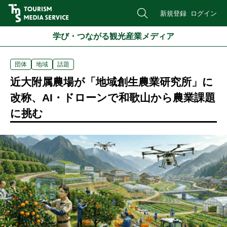
新規登録
ログイン
学び・つながる観光産業メディア
団体
地域
話題
近大附属農場が「地域創生農業研究所」に
改称、AI・ドローンで和歌山から農業課題
に挑む