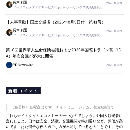
長木 利通
2026.08.09
ツーリズムメディアサービス代表 / ㈱ツーリンクス代表取締役社
長
【人事異動】国土交通省（2026年8月9日付 第41号）
長木 利通
2026.08.09
ツーリズムメディアサービス代表 / ㈱ツーリンクス代表取締役社
長
第16回世界華人生命保険会議および2026年国際ドラゴン賞（ID
A）年次会議が盛大に開催
PRNewswire
2026.08.09
新着コメント
〈避暑旅〉金曜夜はサマーナイトミュージアム、都立6施設で
これもナイトタイムエコノミーの一つなのでしょう。外国人観光者に
言わせると、日本は安全、清潔、交通機関が時刻通りなど、評価が高
いです。ただ健全な夜の過ごし方が不足しているとのことです。その