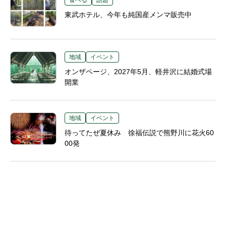
食べる
話題
東武ホテル、今年も純国産メンマ販売中
地域
イベント
オンザページ、2027年5月、軽井沢に結婚式場
開業
地域
イベント
待ってたぜ夏休み 徐福伝説で熊野川に花火60
00発