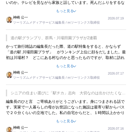
いのか。テレビを見ながら家族と話しています。死んだふりをするな
んてことは、冗談でもいえません。そんな中で、この企画展はタイム
もっと見る
リーですね。
神崎 公一
2026.07.19
ツーリズムメディアサービス編集長 / ㈱ツーリンクス取締役
道の駅グランプリ、群馬・川場田園プラザが2連覇
かって旅行雑誌の編集長だった際、道の駅特集をすると、かならず
「道の駅 川場田園プラザ」 がランキング上位に顔をだしました。最
初は川場村？ どこにある村なのかと思ったものですが、取材に訪れ
永井 彰一社長にインタビューしたら、興味深い話が次々が飛び出しま
もっと見る
した。プレゼンも巧みで、今でも思い出すことが２つあります。一つ
神崎 公一
2026.07.17
は、従業員に東京ディズニーランドを見学させ、サービス業、接客業
ツーリズムメディアサービス編集長 / ㈱ツーリンクス取締役
の何かを理解してもらっていることです。 もう一つは1800円もする
プレミアムヨーグルトを販売するにあたり、社内に懸念もあったそう
です。永井社長は、駐車場に都内ナンバーの高級外車が停まっている
シニアの住まい選びに「駅チカ」志向 大切なのは出かけたくなる
ことに目をつけ、高級商品でも売れると確信したそうです。今回の記
暮らし
編集長のひと言 ご寄稿ありがとうございます。身につまされる話で
事を懐かしく読みました。
す。実家で一人暮らしの母がお世話になった施設は最寄り駅からバス
で２０分くらいの立地でした。私の自宅からだと、１時間以上かかり
ました。母の住まいから近いという理由で、その施設を選択したので
もっと見る
すが、私と妹にとっては、半日仕事ででした。シニアの住まい選び
神崎 公一
2026.07.16
は、当人だけではなく、世話をする家族の足の便も考えない外池ない