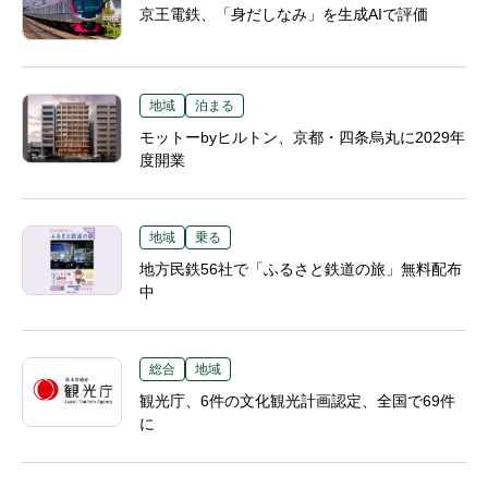
京王電鉄、「身だしなみ」を生成AIで評価
地域
泊まる
モットーbyヒルトン、京都・四条烏丸に2029年
度開業
地域
乗る
地方民鉄56社で「ふるさと鉄道の旅」無料配布
中
総合
地域
観光庁、6件の文化観光計画認定、全国で69件
に