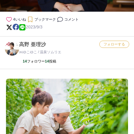
4
いいね
ブックマーク
コメント
2023/9/3
高野 亜理沙
フォローする
㈱ゆこゆこ / 温泉ソムリエ
14
フォロワー
14
投稿