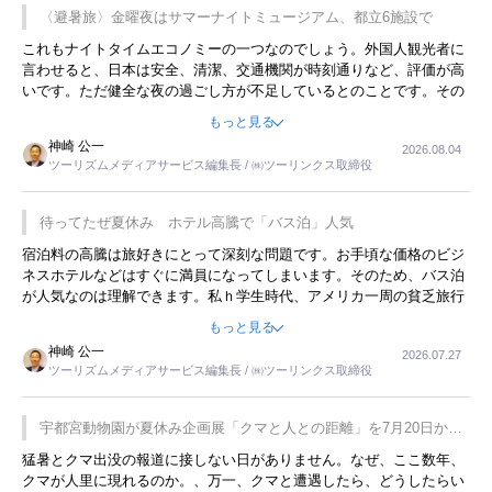
〈避暑旅〉金曜夜はサマーナイトミュージアム、都立6施設で
これもナイトタイムエコノミーの一つなのでしょう。外国人観光者に
言わせると、日本は安全、清潔、交通機関が時刻通りなど、評価が高
いです。ただ健全な夜の過ごし方が不足しているとのことです。その
ような意味で、金曜夜にこのようなイベントが行われれば、日本人に
もっと見る
限らず外国人にとっても楽しみが増えるでしょうね。
神崎 公一
2026.08.04
ツーリズムメディアサービス編集長 / ㈱ツーリンクス取締役
待ってたぜ夏休み ホテル高騰で「バス泊」人気
宿泊料の高騰は旅好きにとって深刻な問題です。お手頃な価格のビジ
ネスホテルなどはすぐに満員になってしまいます。そのため、バス泊
が人気なのは理解できます。私ｈ学生時代、アメリカ一周の貧乏旅行
をした時は、移動はグレイハウンドバスでした。夕方から夜の便を利
もっと見る
用してホテル代を浮かせていました。ただし、若いからできたことで
神崎 公一
2026.07.27
す。若い人が夜行バスで京都に行った、青森に行ったと聞くと、疲れ
ツーリズムメディアサービス編集長 / ㈱ツーリンクス取締役
が残らないのかなと思ってしまいます。
宇都宮動物園が夏休み企画展「クマと人との距離」を7月20日から
開催
猛暑とクマ出没の報道に接しない日がありません。なぜ、ここ数年、
クマが人里に現れるのか。、万一、クマと遭遇したら、どうしたらい