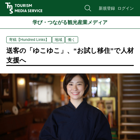
新規登録
ログイン
学び・つながる観光産業メディア
寄稿【Hundred Links】
地域
働く
送客の「ゆこゆこ」、“お試し移住”で人材
支援へ