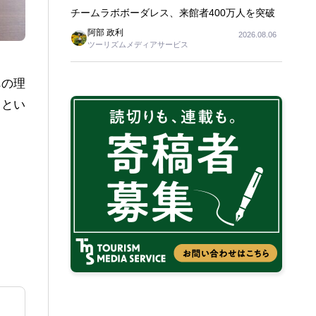
チームラボボーダレス、来館者400万人を突破
阿部 政利
2026.08.06
ツーリズムメディアサービス
への理
」とい