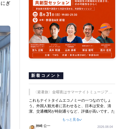
なにぎ
新着コメント
〈避暑旅〉金曜夜はサマーナイトミュージア
ム、都立6施設で
これもナイトタイムエコノミーの一つなのでしょ
う。外国人観光者に言わせると、日本は安全、清
潔、交通機関が時刻通りなど、評価が高いです。た
だ健全な夜の過ごし方が不足しているとのことで
もっと見る
す。そのような意味で、金曜夜にこのようなイベン
神崎 公一
2026.08.04
トが行われれば、日本人に限らず外国人にとっても