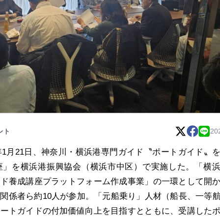
ント
20
年1月21日、神奈川・横浜港専門ガイド〝ポートガイド〟
座」を横浜港振興協会（横浜市中区）で実施した。「横
イド養成講座プラットフォーム作成事業」の一環として開
関係者ら約10人が参加。「元船乗り」人材（船長、一等
ポートガイドの付加価値向上を目指すとともに、受講した