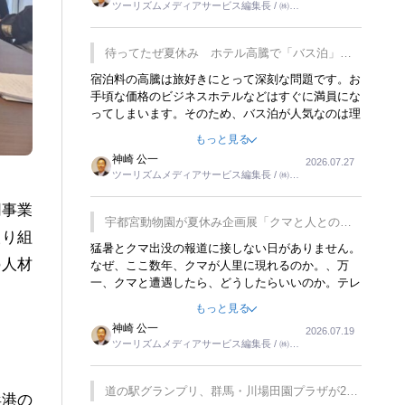
ツーリズムメディアサービス編集長 / ㈱ツ
楽しみが増えるでしょうね。
ーリンクス取締役
待ってたぜ夏休み ホテル高騰で「バス泊」人
気
宿泊料の高騰は旅好きにとって深刻な問題です。お
手頃な価格のビジネスホテルなどはすぐに満員にな
ってしまいます。そのため、バス泊が人気なのは理
解できます。私ｈ学生時代、アメリカ一周の貧乏旅
もっと見る
行をした時は、移動はグレイハウンドバスでした。
神崎 公一
2026.07.27
夕方から夜の便を利用してホテル代を浮かせていま
ツーリズムメディアサービス編集長 / ㈱ツ
した。ただし、若いからできたことです。若い人が
ーリンクス取締役
夜行バスで京都に行った、青森に行ったと聞くと、
同事業
疲れが残らないのかなと思ってしまいます。
宇都宮動物園が夏休み企画展「クマと人との距
取り組
離」を7月20日から開催
猛暑とクマ出没の報道に接しない日がありません。
の人材
なぜ、ここ数年、クマが人里に現れるのか。、万
一、クマと遭遇したら、どうしたらいいのか。テレ
ビを見ながら家族と話しています。死んだふりをす
もっと見る
るなんてことは、冗談でもいえません。そんな中
神崎 公一
2026.07.19
で、この企画展はタイムリーですね。
ツーリズムメディアサービス編集長 / ㈱ツ
ーリンクス取締役
道の駅グランプリ、群馬・川場田園プラザが2連
浜港の