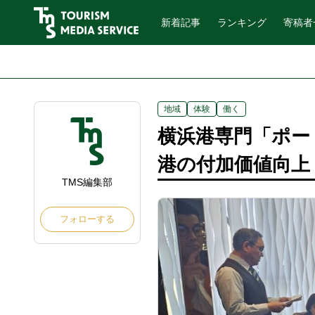
新着記事
ランキング
寄稿者
地域
体験
働く
横浜港専門「ポー
港の付加価値向上
TMS編集部
フォローする