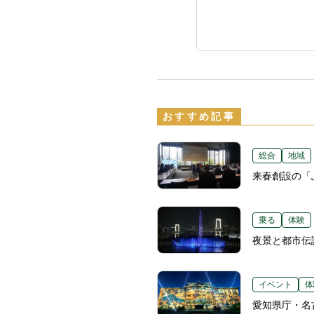
おすすめ記事
総合
地域
来春創設の「
乗る
体験
夜景と都市伝
イベント
体
愛知県庁・名