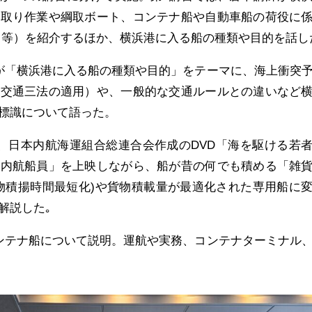
綱取り作業や綱取ボート、コンテナ船や自動車船の荷役に
 等）を紹介するほか、横浜港に入る船の種類や目的を話し
が「横浜港に入る船の種類や目的」をテーマに、海上衝突
（交通三法の適用）や、一般的な交通ルールとの違いなど
標識について語った。
、日本内航海運組合総連合会作成のDVD「海を駆ける若
る内航船員」を上映しながら、船が昔の何でも積める「雑
物積揚時間最短化)や貨物積載量が最適化された専用船に
解説した｡
ンテナ船について説明。運航や実務、コンテナターミナル