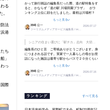
覇
かって旅行雑誌の編集長だった際、道の駅特集をす
係わる
ると、かならず「道の駅 川場田園プラザ」 がラ
ンキング上位に顔をだしました。最初は川場村？
た。
どこにある村なのかと思ったものですが、取材に訪
もっと見る
れ永井 彰一社長にインタビューしたら、興味深い
予防法
神崎 公一
2026.07.17
話が次々が飛び出しました。プレゼンも巧みで、今
ツーリズムメディアサービス編集長 / ㈱ツ
でも思い出すことが２つあります。一つは、従業員
横浜港
ーリンクス取締役
に東京ディズニーランドを見学させ、サービス業、
接客業の何かを理解してもらっていることです。
シニアの住まい選びに「駅チカ」志向 大切な
もう一つは1800円もするプレミアムヨーグルトを
のは出かけたくなる暮らし
編集長のひと言 ご寄稿ありがとうございます。身
販売するにあたり、社内に懸念もあったそうです。
者たち
につまされる話です。実家で一人暮らしの母がお世
永井社長は、駐車場に都内ナンバーの高級外車が停
貨船」
話になった施設は最寄り駅からバスで２０分くらい
まっていることに目をつけ、高級商品でも売れると
の立地でした。私の自宅からだと、１時間以上かか
確信したそうです。今回の記事を懐かしく読みまし
変わっ
もっと見る
りました。母の住まいから近いという理由で、その
た。
神崎 公一
2026.07.16
施設を選択したのですが、私と妹にとっては、半日
ツーリズムメディアサービス編集長 / ㈱ツ
仕事ででした。シニアの住まい選びは、当人だけで
ーリンクス取締役
はなく、世話をする家族の足の便も考えない外池な
、国際
いと思いました。
ランキング
すべて見る
日本温泉科学会、菰野町で大会 町制70周年記