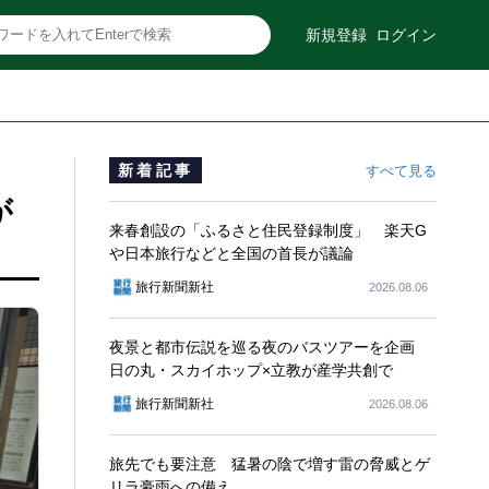
新規登録
ログイン
新着記事
すべて見る
が
来春創設の「ふるさと住民登録制度」 楽天G
や日本旅行などと全国の首長が議論
旅行新聞新社
2026.08.06
夜景と都市伝説を巡る夜のバスツアーを企画
日の丸・スカイホップ×立教が産学共創で
旅行新聞新社
2026.08.06
旅先でも要注意 猛暑の陰で増す雷の脅威とゲ
リラ豪雨への備え