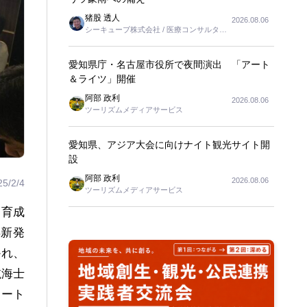
猪股 透人
2026.08.06
シーキューブ株式会社 / 医療コンサルタン
ト
愛知県庁・名古屋市役所で夜間演出 「アート
＆ライツ」開催
阿部 政利
2026.08.06
ツーリズムメディアサービス
愛知県、アジア大会に向けナイト観光サイト開
設
阿部 政利
2026.08.06
25/2/4
ツーリズムメディアサービス
を育成
浜新発
かれ、
航海士
ポート