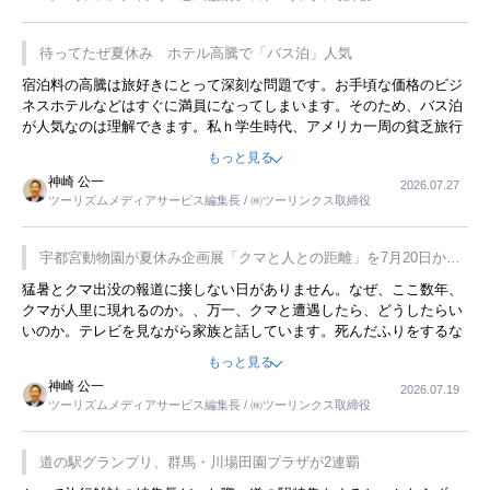
待ってたぜ夏休み ホテル高騰で「バス泊」人気
宿泊料の高騰は旅好きにとって深刻な問題です。お手頃な価格のビジ
ネスホテルなどはすぐに満員になってしまいます。そのため、バス泊
が人気なのは理解できます。私ｈ学生時代、アメリカ一周の貧乏旅行
をした時は、移動はグレイハウンドバスでした。夕方から夜の便を利
もっと見る
用してホテル代を浮かせていました。ただし、若いからできたことで
神崎 公一
2026.07.27
す。若い人が夜行バスで京都に行った、青森に行ったと聞くと、疲れ
ツーリズムメディアサービス編集長 / ㈱ツーリンクス取締役
が残らないのかなと思ってしまいます。
宇都宮動物園が夏休み企画展「クマと人との距離」を7月20日から
開催
猛暑とクマ出没の報道に接しない日がありません。なぜ、ここ数年、
クマが人里に現れるのか。、万一、クマと遭遇したら、どうしたらい
いのか。テレビを見ながら家族と話しています。死んだふりをするな
んてことは、冗談でもいえません。そんな中で、この企画展はタイム
もっと見る
リーですね。
神崎 公一
2026.07.19
ツーリズムメディアサービス編集長 / ㈱ツーリンクス取締役
道の駅グランプリ、群馬・川場田園プラザが2連覇