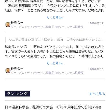
かって旅行雑誌の編集長だった際、道の駅特集をすると、かならず
「道の駅 川場田園プラザ」 がランキング上位に顔をだしました。最
初は川場村？ どこにある村なのかと思ったものですが、取材に訪れ
永井 彰一社長にインタビューしたら、興味深い話が次々が飛び出しま
もっと見る
した。プレゼンも巧みで、今でも思い出すことが２つあります。一つ
神崎 公一
2026.07.17
は、従業員に東京ディズニーランドを見学させ、サービス業、接客業
ツーリズムメディアサービス編集長 / ㈱ツーリンクス取締役
の何かを理解してもらっていることです。 もう一つは1800円もする
プレミアムヨーグルトを販売するにあたり、社内に懸念もあったそう
です。永井社長は、駐車場に都内ナンバーの高級外車が停まっている
シニアの住まい選びに「駅チカ」志向 大切なのは出かけたくなる
ことに目をつけ、高級商品でも売れると確信したそうです。今回の記
暮らし
編集長のひと言 ご寄稿ありがとうございます。身につまされる話で
事を懐かしく読みました。
す。実家で一人暮らしの母がお世話になった施設は最寄り駅からバス
で２０分くらいの立地でした。私の自宅からだと、１時間以上かかり
ました。母の住まいから近いという理由で、その施設を選択したので
もっと見る
すが、私と妹にとっては、半日仕事ででした。シニアの住まい選び
神崎 公一
2026.07.16
は、当人だけではなく、世話をする家族の足の便も考えない外池ない
ツーリズムメディアサービス編集長 / ㈱ツーリンクス取締役
と思いました。
ランキング
すべて見る
日本温泉科学会、菰野町で大会 町制70周年記念で公開講演会