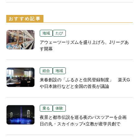
おすすめ記事
地域
たび
アウェーツーリズムを盛り上げろ、Jリーグあ
す開幕
総合
地域
来春創設の「ふるさと住民登録制度」 楽天G
や日本旅行などと全国の首長が議論
乗る
体験
夜景と都市伝説を巡る夜のバスツアーを企画
日の丸・スカイホップ×立教が産学共創で