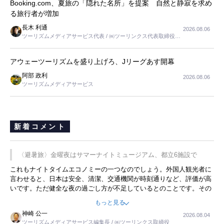
Booking.com、夏旅の「隠れた名所」を提案 自然と静寂を求め
る旅行者が増加
長木 利通
2026.08.06
ツーリズムメディアサービス代表 / ㈱ツーリンクス代表取締役社
長
アウェーツーリズムを盛り上げろ、Jリーグあす開幕
阿部 政利
2026.08.06
ツーリズムメディアサービス
新着コメント
〈避暑旅〉金曜夜はサマーナイトミュージアム、都立6施設で
これもナイトタイムエコノミーの一つなのでしょう。外国人観光者に
言わせると、日本は安全、清潔、交通機関が時刻通りなど、評価が高
いです。ただ健全な夜の過ごし方が不足しているとのことです。その
ような意味で、金曜夜にこのようなイベントが行われれば、日本人に
もっと見る
限らず外国人にとっても楽しみが増えるでしょうね。
神崎 公一
2026.08.04
ツーリズムメディアサービス編集長 / ㈱ツーリンクス取締役