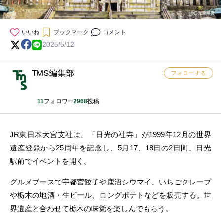
いいね
ブックマーク
コメント
2025/5/12
TMS編集部
フォローする
11
フォロワー
2968
投稿
JR東日本大宮支社は、「日光の社寺」が1999年12月の世界
遺産登録から25周年を記念し、5月17、18日の2日間、日光
駅前でイベントを開く。
グルメブースで宇都宮餃子や鹿沼シウマイ、いちごクレープ
や栃木の地酒・生ビール、ロングポテトなどを販売する。世
界遺産と合わせて栃木の味覚を楽しんでもらう。