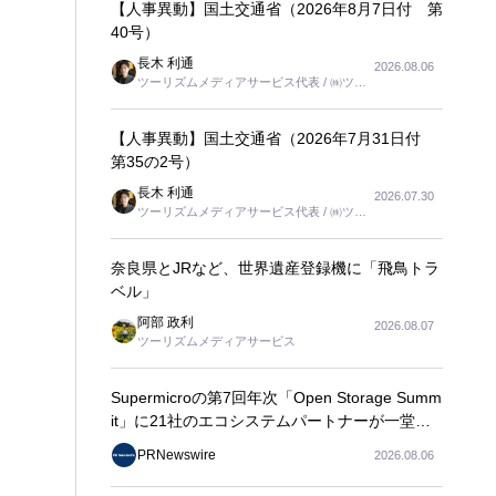
【人事異動】国土交通省（2026年8月7日付 第
40号）
長木 利通
2026.08.06
ツーリズムメディアサービス代表 / ㈱ツー
リンクス代表取締役社長
【人事異動】国土交通省（2026年7月31日付
第35の2号）
長木 利通
2026.07.30
ツーリズムメディアサービス代表 / ㈱ツー
リンクス代表取締役社長
奈良県とJRなど、世界遺産登録機に「飛鳥トラ
ベル」
阿部 政利
2026.08.07
ツーリズムメディアサービス
Supermicroの第7回年次「Open Storage Summ
it」に21社のエコシステムパートナーが一堂に
会し、エンタープライズAIの大規模導入に関す
PRNewswire
2026.08.06
る実践的なガイダンスを共有