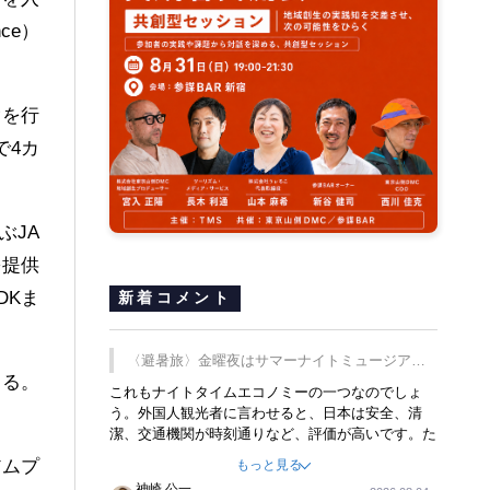
ce）
験を行
で4カ
ぶJA
を提供
DKま
新着コメント
〈避暑旅〉金曜夜はサマーナイトミュージア
する。
ム、都立6施設で
これもナイトタイムエコノミーの一つなのでしょ
う。外国人観光者に言わせると、日本は安全、清
潔、交通機関が時刻通りなど、評価が高いです。た
だ健全な夜の過ごし方が不足しているとのことで
アムプ
もっと見る
す。そのような意味で、金曜夜にこのようなイベン
神崎 公一