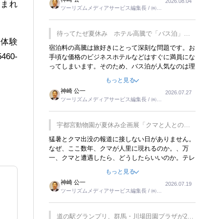
2026.08.04
トが行われれば、日本人に限らず外国人にとっても
含まれ
ツーリズムメディアサービス編集長 / ㈱ツ
楽しみが増えるでしょうね。
ーリンクス取締役
待ってたぜ夏休み ホテル高騰で「バス泊」人
に体験
気
宿泊料の高騰は旅好きにとって深刻な問題です。お
60-
手頃な価格のビジネスホテルなどはすぐに満員にな
ってしまいます。そのため、バス泊が人気なのは理
解できます。私ｈ学生時代、アメリカ一周の貧乏旅
もっと見る
行をした時は、移動はグレイハウンドバスでした。
神崎 公一
2026.07.27
夕方から夜の便を利用してホテル代を浮かせていま
ツーリズムメディアサービス編集長 / ㈱ツ
した。ただし、若いからできたことです。若い人が
ーリンクス取締役
夜行バスで京都に行った、青森に行ったと聞くと、
疲れが残らないのかなと思ってしまいます。
宇都宮動物園が夏休み企画展「クマと人との距
離」を7月20日から開催
猛暑とクマ出没の報道に接しない日がありません。
なぜ、ここ数年、クマが人里に現れるのか。、万
一、クマと遭遇したら、どうしたらいいのか。テレ
ビを見ながら家族と話しています。死んだふりをす
もっと見る
るなんてことは、冗談でもいえません。そんな中
神崎 公一
2026.07.19
で、この企画展はタイムリーですね。
ツーリズムメディアサービス編集長 / ㈱ツ
ーリンクス取締役
道の駅グランプリ、群馬・川場田園プラザが2連