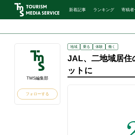
新着記事
ランキング
寄稿者
地域
乗る
体験
働く
JAL、二地域居
ットに
TMS編集部
フォローする