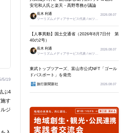
安宅和人氏と楽天・髙野専務が議論
長木 利通
2026.08.07
ツーリズムメディアサービス代表 / ㈱ツー
リンクス代表取締役社長
【人事異動】国土交通省（2026年8月7日付 第
40の2号）
長木 利通
2026.08.07
ツーリズムメディアサービス代表 / ㈱ツー
リンクス代表取締役社長
東武トップツアーズ、富山市公式NFT「ゴール
ドパスポート」を発売
5/5/19
旅行新聞新社
2026.08.07
結ぶ4
実施す
ェルジ
力を入