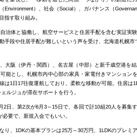
vironment）、社会（Social）、ガバナンス（Governan
目指す取り組み。
方自治体と協働し、航空サービスと住居手配を含む実証実
動手段や住居手配が難しいという声を受け、北海道札幌市
、大阪（伊丹・関西）、名古屋（中部）と新千歳空港を結
用可能とし、札幌市内中心部の家具・家電付きマンション
線は1日17往復運航しており、柔軟な移動が可能。住居は1
ンシェルジュが滞在サポートを行う。
月2日、第2次が6月3～15日で、各回で計10組20人を募集
格が必要で、新規入会でもいい。
り、1DKの基本プランは25万～30万円、1LDKのプレミ