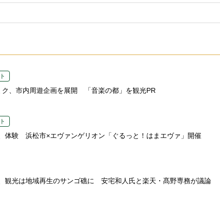
ト
ミク、市内周遊企画を展開 「音楽の都」を観光PR
ト
、体験 浜松市×エヴァンゲリオン「ぐるっと！はまエヴァ」開催
、観光は地域再生のサンゴ礁に 安宅和人氏と楽天・髙野専務が議論