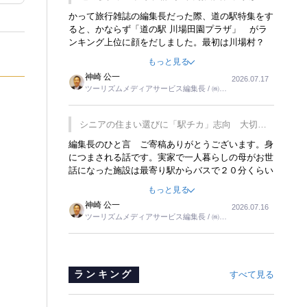
覇
かって旅行雑誌の編集長だった際、道の駅特集をす
ると、かならず「道の駅 川場田園プラザ」 がラ
ンキング上位に顔をだしました。最初は川場村？
どこにある村なのかと思ったものですが、取材に訪
もっと見る
れ永井 彰一社長にインタビューしたら、興味深い
神崎 公一
2026.07.17
話が次々が飛び出しました。プレゼンも巧みで、今
ツーリズムメディアサービス編集長 / ㈱ツ
でも思い出すことが２つあります。一つは、従業員
ーリンクス取締役
に東京ディズニーランドを見学させ、サービス業、
接客業の何かを理解してもらっていることです。
シニアの住まい選びに「駅チカ」志向 大切な
もう一つは1800円もするプレミアムヨーグルトを
のは出かけたくなる暮らし
編集長のひと言 ご寄稿ありがとうございます。身
販売するにあたり、社内に懸念もあったそうです。
につまされる話です。実家で一人暮らしの母がお世
永井社長は、駐車場に都内ナンバーの高級外車が停
話になった施設は最寄り駅からバスで２０分くらい
まっていることに目をつけ、高級商品でも売れると
の立地でした。私の自宅からだと、１時間以上かか
確信したそうです。今回の記事を懐かしく読みまし
もっと見る
りました。母の住まいから近いという理由で、その
た。
神崎 公一
2026.07.16
施設を選択したのですが、私と妹にとっては、半日
ツーリズムメディアサービス編集長 / ㈱ツ
仕事ででした。シニアの住まい選びは、当人だけで
ーリンクス取締役
はなく、世話をする家族の足の便も考えない外池な
いと思いました。
ランキング
すべて見る