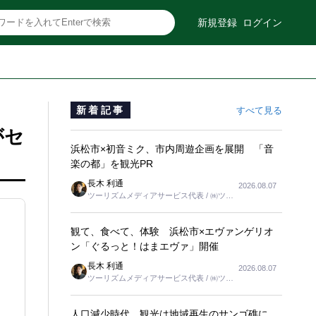
新規登録
ログイン
新着記事
すべて見る
がセ
浜松市×初音ミク、市内周遊企画を展開 「音
楽の都」を観光PR
長木 利通
2026.08.07
ツーリズムメディアサービス代表 / ㈱ツー
リンクス代表取締役社長
観て、食べて、体験 浜松市×エヴァンゲリオ
ン「ぐるっと！はまエヴァ」開催
長木 利通
2026.08.07
ツーリズムメディアサービス代表 / ㈱ツー
リンクス代表取締役社長
人口減少時代、観光は地域再生のサンゴ礁に