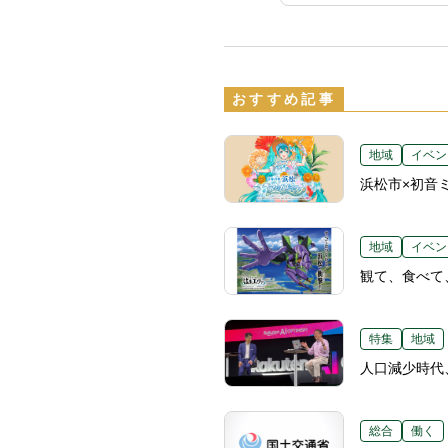
おすすめ記事
地域
イベン
浜松市×初音
地域
イベン
観て、食べて
特集
地域
人口減少時代
総合
働く