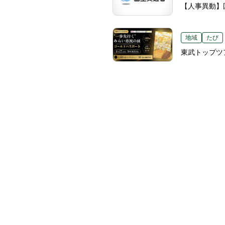
【人事異動】国
地域
たび
東武トップツ