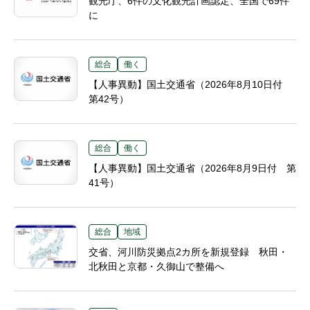
観光庁、6件の文化観光計画認定、全国で69件
に
総合
働く
【人事異動】国土交通省（2026年8月10日付
第42号）
総合
働く
【人事異動】国土交通省（2026年8月9日付 第
41号）
総合
地域
交省、河川防災拠点2カ所を新規登録 秋田・
北秋田と京都・久御山で整備へ