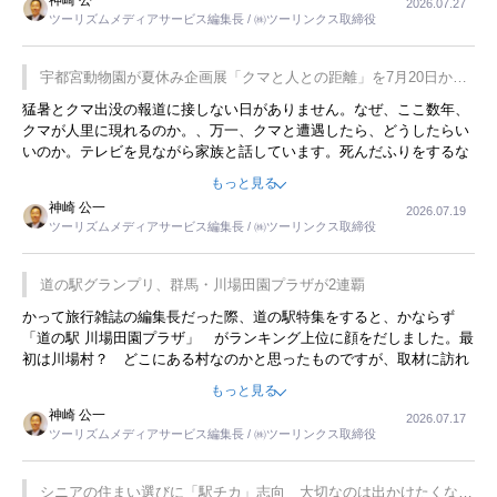
神崎 公一
2026.07.27
す。若い人が夜行バスで京都に行った、青森に行ったと聞くと、疲れ
ツーリズムメディアサービス編集長 / ㈱ツーリンクス取締役
が残らないのかなと思ってしまいます。
宇都宮動物園が夏休み企画展「クマと人との距離」を7月20日から
開催
猛暑とクマ出没の報道に接しない日がありません。なぜ、ここ数年、
クマが人里に現れるのか。、万一、クマと遭遇したら、どうしたらい
いのか。テレビを見ながら家族と話しています。死んだふりをするな
んてことは、冗談でもいえません。そんな中で、この企画展はタイム
もっと見る
リーですね。
神崎 公一
2026.07.19
ツーリズムメディアサービス編集長 / ㈱ツーリンクス取締役
道の駅グランプリ、群馬・川場田園プラザが2連覇
かって旅行雑誌の編集長だった際、道の駅特集をすると、かならず
「道の駅 川場田園プラザ」 がランキング上位に顔をだしました。最
初は川場村？ どこにある村なのかと思ったものですが、取材に訪れ
永井 彰一社長にインタビューしたら、興味深い話が次々が飛び出しま
もっと見る
した。プレゼンも巧みで、今でも思い出すことが２つあります。一つ
神崎 公一
2026.07.17
は、従業員に東京ディズニーランドを見学させ、サービス業、接客業
ツーリズムメディアサービス編集長 / ㈱ツーリンクス取締役
の何かを理解してもらっていることです。 もう一つは1800円もする
プレミアムヨーグルトを販売するにあたり、社内に懸念もあったそう
です。永井社長は、駐車場に都内ナンバーの高級外車が停まっている
シニアの住まい選びに「駅チカ」志向 大切なのは出かけたくなる