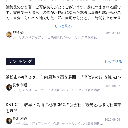
ことに目をつけ、高級商品でも売れると確信したそうです。今回の記
暮らし
編集長のひと言 ご寄稿ありがとうございます。身につまされる話で
事を懐かしく読みました。
す。実家で一人暮らしの母がお世話になった施設は最寄り駅からバス
で２０分くらいの立地でした。私の自宅からだと、１時間以上かかり
ました。母の住まいから近いという理由で、その施設を選択したので
もっと見る
すが、私と妹にとっては、半日仕事ででした。シニアの住まい選び
神崎 公一
2026.07.16
は、当人だけではなく、世話をする家族の足の便も考えない外池ない
ツーリズムメディアサービス編集長 / ㈱ツーリンクス取締役
と思いました。
ランキング
すべて見る
浜松市×初音ミク、市内周遊企画を展開 「音楽の都」を観光PR
長木 利通
2026.08.07
ツーリズムメディアサービス代表 / ㈱ツーリンクス代表取締役社
長
KNT-CT、岐阜・高山に地域DMCの新会社 観光と地域商社事業
を展開
長木 利通
2026.08.08
ツーリズムメディアサービス代表 / ㈱ツーリンクス代表取締役社