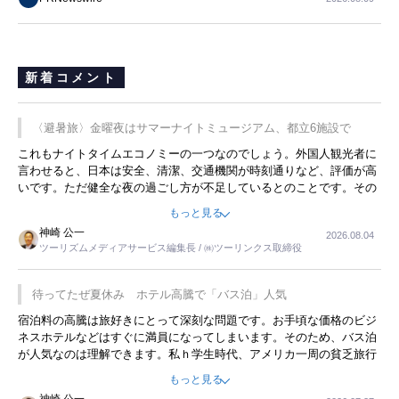
新着コメント
〈避暑旅〉金曜夜はサマーナイトミュージアム、都立6施設で
これもナイトタイムエコノミーの一つなのでしょう。外国人観光者に
言わせると、日本は安全、清潔、交通機関が時刻通りなど、評価が高
いです。ただ健全な夜の過ごし方が不足しているとのことです。その
ような意味で、金曜夜にこのようなイベントが行われれば、日本人に
もっと見る
限らず外国人にとっても楽しみが増えるでしょうね。
神崎 公一
2026.08.04
ツーリズムメディアサービス編集長 / ㈱ツーリンクス取締役
待ってたぜ夏休み ホテル高騰で「バス泊」人気
宿泊料の高騰は旅好きにとって深刻な問題です。お手頃な価格のビジ
ネスホテルなどはすぐに満員になってしまいます。そのため、バス泊
が人気なのは理解できます。私ｈ学生時代、アメリカ一周の貧乏旅行
をした時は、移動はグレイハウンドバスでした。夕方から夜の便を利
もっと見る
用してホテル代を浮かせていました。ただし、若いからできたことで