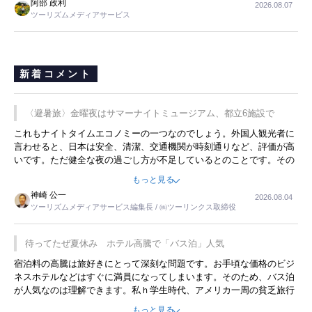
阿部 政利
2026.08.07
ツーリズムメディアサービス
新着コメント
〈避暑旅〉金曜夜はサマーナイトミュージアム、都立6施設で
これもナイトタイムエコノミーの一つなのでしょう。外国人観光者に
言わせると、日本は安全、清潔、交通機関が時刻通りなど、評価が高
いです。ただ健全な夜の過ごし方が不足しているとのことです。その
ような意味で、金曜夜にこのようなイベントが行われれば、日本人に
もっと見る
限らず外国人にとっても楽しみが増えるでしょうね。
神崎 公一
2026.08.04
ツーリズムメディアサービス編集長 / ㈱ツーリンクス取締役
待ってたぜ夏休み ホテル高騰で「バス泊」人気
宿泊料の高騰は旅好きにとって深刻な問題です。お手頃な価格のビジ
ネスホテルなどはすぐに満員になってしまいます。そのため、バス泊
が人気なのは理解できます。私ｈ学生時代、アメリカ一周の貧乏旅行
をした時は、移動はグレイハウンドバスでした。夕方から夜の便を利
もっと見る