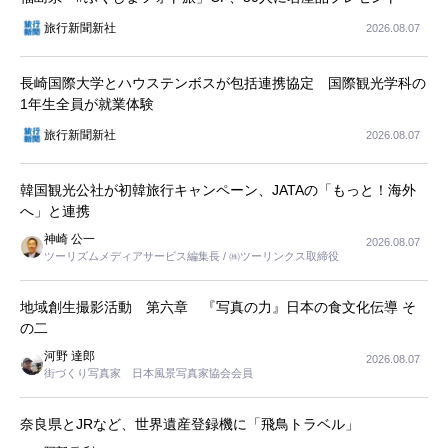
旅行新聞新社
2026.08.07
長崎国際大学とハウステンボスが包括連携協定 国際観光学科の
1年生全員が就業体験
旅行新聞新社
2026.08.07
韓国観光公社が初韓旅行キャンペーン、JATAの「もっと！海外
へ」と連携
神崎 公一
2026.08.07
ツーリズムメディアサービス編集長 / ㈱ツーリンクス取締役
地域創生撮影活動 第六章 『写真の力』日本の食文化伝導 そ
の二
河野 達郎
2026.08.07
街づくり写真家 日本風景写真家協会会員
奈良県とJRなど、世界遺産登録機に「飛鳥トラベル」