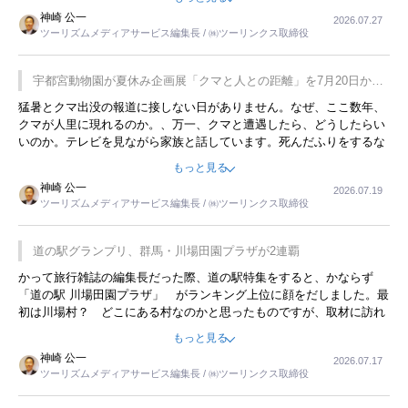
用してホテル代を浮かせていました。ただし、若いからできたことで
神崎 公一
2026.07.27
す。若い人が夜行バスで京都に行った、青森に行ったと聞くと、疲れ
ツーリズムメディアサービス編集長 / ㈱ツーリンクス取締役
が残らないのかなと思ってしまいます。
宇都宮動物園が夏休み企画展「クマと人との距離」を7月20日から
開催
猛暑とクマ出没の報道に接しない日がありません。なぜ、ここ数年、
クマが人里に現れるのか。、万一、クマと遭遇したら、どうしたらい
いのか。テレビを見ながら家族と話しています。死んだふりをするな
んてことは、冗談でもいえません。そんな中で、この企画展はタイム
もっと見る
リーですね。
神崎 公一
2026.07.19
ツーリズムメディアサービス編集長 / ㈱ツーリンクス取締役
道の駅グランプリ、群馬・川場田園プラザが2連覇
かって旅行雑誌の編集長だった際、道の駅特集をすると、かならず
「道の駅 川場田園プラザ」 がランキング上位に顔をだしました。最
初は川場村？ どこにある村なのかと思ったものですが、取材に訪れ
永井 彰一社長にインタビューしたら、興味深い話が次々が飛び出しま
もっと見る
した。プレゼンも巧みで、今でも思い出すことが２つあります。一つ
神崎 公一
2026.07.17
は、従業員に東京ディズニーランドを見学させ、サービス業、接客業
ツーリズムメディアサービス編集長 / ㈱ツーリンクス取締役
の何かを理解してもらっていることです。 もう一つは1800円もする
プレミアムヨーグルトを販売するにあたり、社内に懸念もあったそう