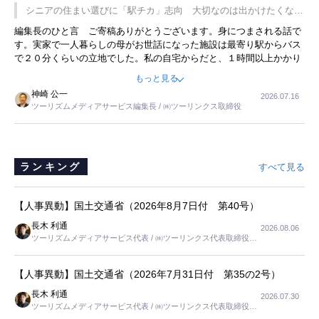
です。永井社長は、駐車場に都内ナンバーの高級外車が停まっている
シニアの住まい選びに「駅チカ」志向 大切なのは出かけたくなる
ことに目をつけ、高級商品でも売れると確信したそうです。今回の記
暮らし
編集長のひと言 ご寄稿ありがとうございます。身につまされる話で
事を懐かしく読みました。
す。実家で一人暮らしの母がお世話になった施設は最寄り駅からバス
で２０分くらいの立地でした。私の自宅からだと、１時間以上かかり
ました。母の住まいから近いという理由で、その施設を選択したので
もっと見る
すが、私と妹にとっては、半日仕事ででした。シニアの住まい選び
神崎 公一
2026.07.16
は、当人だけではなく、世話をする家族の足の便も考えない外池ない
ツーリズムメディアサービス編集長 / ㈱ツーリンクス取締役
と思いました。
ランキング
すべて見る
【人事異動】国土交通省（2026年8月7日付 第40号）
長木 利通
2026.08.06
ツーリズムメディアサービス代表 / ㈱ツーリンクス代表取締役社
長
【人事異動】国土交通省（2026年7月31日付 第35の2号）
長木 利通
2026.07.30
ツーリズムメディアサービス代表 / ㈱ツーリンクス代表取締役社
長