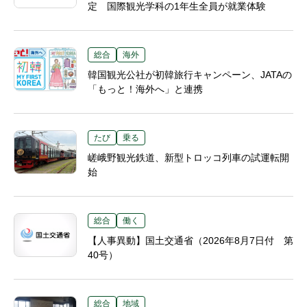
定 国際観光学科の1年生全員が就業体験
総合
海外
韓国観光公社が初韓旅行キャンペーン、JATAの
「もっと！海外へ」と連携
たび
乗る
嵯峨野観光鉄道、新型トロッコ列車の試運転開
始
総合
働く
【人事異動】国土交通省（2026年8月7日付 第
40号）
総合
地域