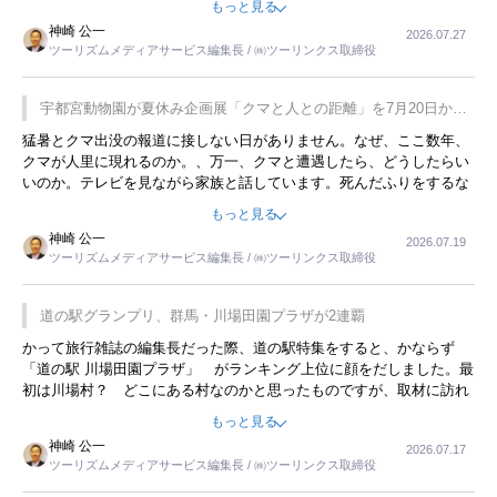
もっと見る
用してホテル代を浮かせていました。ただし、若いからできたことで
神崎 公一
2026.07.27
す。若い人が夜行バスで京都に行った、青森に行ったと聞くと、疲れ
ツーリズムメディアサービス編集長 / ㈱ツーリンクス取締役
が残らないのかなと思ってしまいます。
宇都宮動物園が夏休み企画展「クマと人との距離」を7月20日から
開催
猛暑とクマ出没の報道に接しない日がありません。なぜ、ここ数年、
クマが人里に現れるのか。、万一、クマと遭遇したら、どうしたらい
いのか。テレビを見ながら家族と話しています。死んだふりをするな
んてことは、冗談でもいえません。そんな中で、この企画展はタイム
もっと見る
リーですね。
神崎 公一
2026.07.19
ツーリズムメディアサービス編集長 / ㈱ツーリンクス取締役
道の駅グランプリ、群馬・川場田園プラザが2連覇
かって旅行雑誌の編集長だった際、道の駅特集をすると、かならず
「道の駅 川場田園プラザ」 がランキング上位に顔をだしました。最
初は川場村？ どこにある村なのかと思ったものですが、取材に訪れ
永井 彰一社長にインタビューしたら、興味深い話が次々が飛び出しま
もっと見る
した。プレゼンも巧みで、今でも思い出すことが２つあります。一つ
神崎 公一
2026.07.17
は、従業員に東京ディズニーランドを見学させ、サービス業、接客業
ツーリズムメディアサービス編集長 / ㈱ツーリンクス取締役
の何かを理解してもらっていることです。 もう一つは1800円もする
プレミアムヨーグルトを販売するにあたり、社内に懸念もあったそう