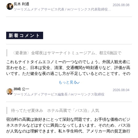
長木 利通
2026.08.08
ツーリズムメディアサービス代表 / ㈱ツーリンクス代表取締役社
長
新着コメント
〈避暑旅〉金曜夜はサマーナイトミュージアム、都立6施設で
これもナイトタイムエコノミーの一つなのでしょう。外国人観光者に
言わせると、日本は安全、清潔、交通機関が時刻通りなど、評価が高
いです。ただ健全な夜の過ごし方が不足しているとのことです。その
ような意味で、金曜夜にこのようなイベントが行われれば、日本人に
もっと見る
限らず外国人にとっても楽しみが増えるでしょうね。
神崎 公一
2026.08.04
ツーリズムメディアサービス編集長 / ㈱ツーリンクス取締役
待ってたぜ夏休み ホテル高騰で「バス泊」人気
宿泊料の高騰は旅好きにとって深刻な問題です。お手頃な価格のビジ
ネスホテルなどはすぐに満員になってしまいます。そのため、バス泊
が人気なのは理解できます。私ｈ学生時代、アメリカ一周の貧乏旅行
をした時は、移動はグレイハウンドバスでした。夕方から夜の便を利