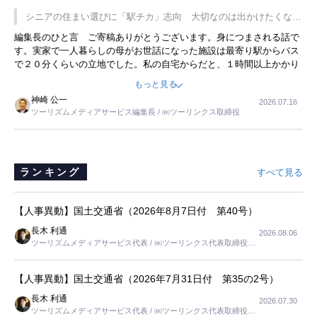
です。永井社長は、駐車場に都内ナンバーの高級外車が停まっている
シニアの住まい選びに「駅チカ」志向 大切なのは出かけたくなる
ことに目をつけ、高級商品でも売れると確信したそうです。今回の記
暮らし
編集長のひと言 ご寄稿ありがとうございます。身につまされる話で
事を懐かしく読みました。
す。実家で一人暮らしの母がお世話になった施設は最寄り駅からバス
で２０分くらいの立地でした。私の自宅からだと、１時間以上かかり
ました。母の住まいから近いという理由で、その施設を選択したので
もっと見る
すが、私と妹にとっては、半日仕事ででした。シニアの住まい選び
神崎 公一
2026.07.16
は、当人だけではなく、世話をする家族の足の便も考えない外池ない
ツーリズムメディアサービス編集長 / ㈱ツーリンクス取締役
と思いました。
ランキング
すべて見る
【人事異動】国土交通省（2026年8月7日付 第40号）
長木 利通
2026.08.06
ツーリズムメディアサービス代表 / ㈱ツーリンクス代表取締役社
長
【人事異動】国土交通省（2026年7月31日付 第35の2号）
長木 利通
2026.07.30
ツーリズムメディアサービス代表 / ㈱ツーリンクス代表取締役社