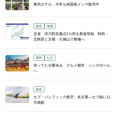
東武ホテル、今年も純国産メンマ販売中
総合
地域
交省、河川防災拠点2カ所を新規登録 秋田・
北秋田と京都・久御山で整備へ
海外
たび
待ってたぜ夏休み グルメ都市、シンガポール
へ
総合
セブ・パシフィック航空、名古屋―セブ線に11
月就航