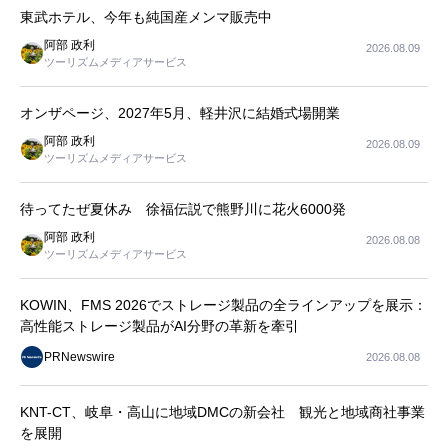
東武ホテル、今年も純国産メンマ販売中
阿部 政利
2026.08.09
ツーリズムメディアサービス
オンザページ、2027年5月、軽井沢に結婚式場開業
阿部 政利
2026.08.09
ツーリズムメディアサービス
待ってたぜ夏休み 徐福伝説で熊野川に花火6000発
阿部 政利
2026.08.08
ツーリズムメディアサービス
KOWIN、FMS 2026でストレージ製品の全ラインアップを展示：
高性能ストレージ製品がAI分野の革新を牽引
PRNewswire
2026.08.08
KNT-CT、岐阜・高山に地域DMCの新会社 観光と地域商社事業
を展開