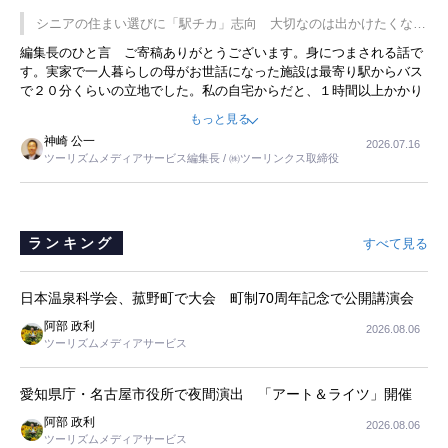
です。永井社長は、駐車場に都内ナンバーの高級外車が停まっている
シニアの住まい選びに「駅チカ」志向 大切なのは出かけたくなる
ことに目をつけ、高級商品でも売れると確信したそうです。今回の記
暮らし
編集長のひと言 ご寄稿ありがとうございます。身につまされる話で
事を懐かしく読みました。
す。実家で一人暮らしの母がお世話になった施設は最寄り駅からバス
で２０分くらいの立地でした。私の自宅からだと、１時間以上かかり
ました。母の住まいから近いという理由で、その施設を選択したので
もっと見る
すが、私と妹にとっては、半日仕事ででした。シニアの住まい選び
神崎 公一
2026.07.16
は、当人だけではなく、世話をする家族の足の便も考えない外池ない
ツーリズムメディアサービス編集長 / ㈱ツーリンクス取締役
と思いました。
ランキング
すべて見る
日本温泉科学会、菰野町で大会 町制70周年記念で公開講演会
阿部 政利
2026.08.06
ツーリズムメディアサービス
愛知県庁・名古屋市役所で夜間演出 「アート＆ライツ」開催
阿部 政利
2026.08.06
ツーリズムメディアサービス