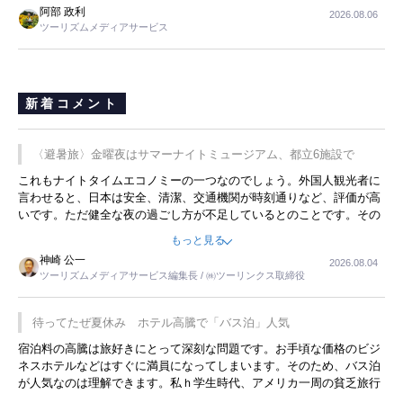
阿部 政利
2026.08.06
ツーリズムメディアサービス
新着コメント
〈避暑旅〉金曜夜はサマーナイトミュージアム、都立6施設で
これもナイトタイムエコノミーの一つなのでしょう。外国人観光者に
言わせると、日本は安全、清潔、交通機関が時刻通りなど、評価が高
いです。ただ健全な夜の過ごし方が不足しているとのことです。その
ような意味で、金曜夜にこのようなイベントが行われれば、日本人に
もっと見る
限らず外国人にとっても楽しみが増えるでしょうね。
神崎 公一
2026.08.04
ツーリズムメディアサービス編集長 / ㈱ツーリンクス取締役
待ってたぜ夏休み ホテル高騰で「バス泊」人気
宿泊料の高騰は旅好きにとって深刻な問題です。お手頃な価格のビジ
ネスホテルなどはすぐに満員になってしまいます。そのため、バス泊
が人気なのは理解できます。私ｈ学生時代、アメリカ一周の貧乏旅行
をした時は、移動はグレイハウンドバスでした。夕方から夜の便を利