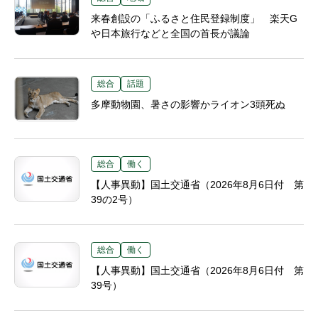
来春創設の「ふるさと住民登録制度」 楽天G
や日本旅行などと全国の首長が議論
総合
話題
多摩動物園、暑さの影響かライオン3頭死ぬ
総合
働く
【人事異動】国土交通省（2026年8月6日付 第
39の2号）
総合
働く
【人事異動】国土交通省（2026年8月6日付 第
39号）