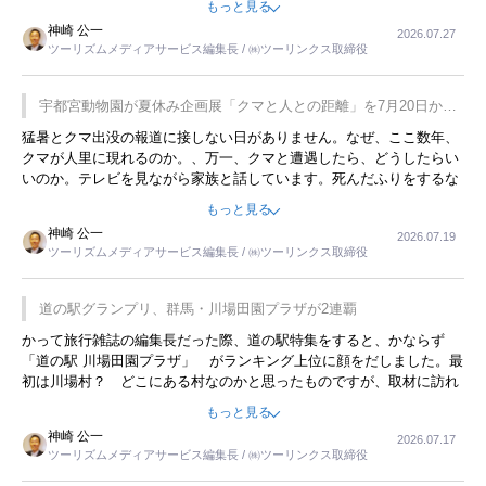
もっと見る
用してホテル代を浮かせていました。ただし、若いからできたことで
神崎 公一
2026.07.27
す。若い人が夜行バスで京都に行った、青森に行ったと聞くと、疲れ
ツーリズムメディアサービス編集長 / ㈱ツーリンクス取締役
が残らないのかなと思ってしまいます。
宇都宮動物園が夏休み企画展「クマと人との距離」を7月20日から
開催
猛暑とクマ出没の報道に接しない日がありません。なぜ、ここ数年、
クマが人里に現れるのか。、万一、クマと遭遇したら、どうしたらい
いのか。テレビを見ながら家族と話しています。死んだふりをするな
んてことは、冗談でもいえません。そんな中で、この企画展はタイム
もっと見る
リーですね。
神崎 公一
2026.07.19
ツーリズムメディアサービス編集長 / ㈱ツーリンクス取締役
道の駅グランプリ、群馬・川場田園プラザが2連覇
かって旅行雑誌の編集長だった際、道の駅特集をすると、かならず
「道の駅 川場田園プラザ」 がランキング上位に顔をだしました。最
初は川場村？ どこにある村なのかと思ったものですが、取材に訪れ
永井 彰一社長にインタビューしたら、興味深い話が次々が飛び出しま
もっと見る
した。プレゼンも巧みで、今でも思い出すことが２つあります。一つ
神崎 公一
2026.07.17
は、従業員に東京ディズニーランドを見学させ、サービス業、接客業
ツーリズムメディアサービス編集長 / ㈱ツーリンクス取締役
の何かを理解してもらっていることです。 もう一つは1800円もする
プレミアムヨーグルトを販売するにあたり、社内に懸念もあったそう