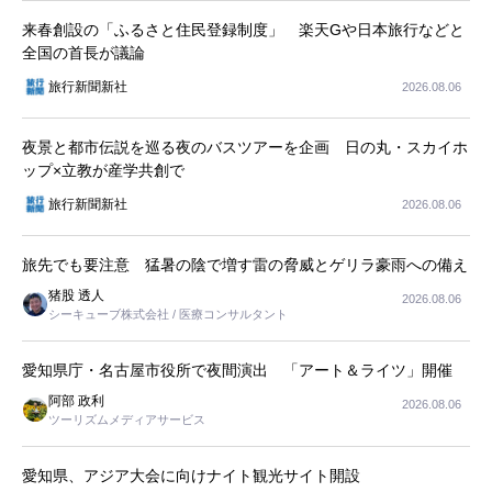
来春創設の「ふるさと住民登録制度」 楽天Gや日本旅行などと
全国の首長が議論
旅行新聞新社
2026.08.06
夜景と都市伝説を巡る夜のバスツアーを企画 日の丸・スカイホ
ップ×立教が産学共創で
旅行新聞新社
2026.08.06
旅先でも要注意 猛暑の陰で増す雷の脅威とゲリラ豪雨への備え
猪股 透人
2026.08.06
シーキューブ株式会社 / 医療コンサルタント
愛知県庁・名古屋市役所で夜間演出 「アート＆ライツ」開催
阿部 政利
2026.08.06
ツーリズムメディアサービス
愛知県、アジア大会に向けナイト観光サイト開設