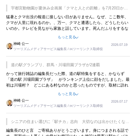
宇都宮動物園が夏休み企画展「クマと人との距離」を7月20日から
開催
猛暑とクマ出没の報道に接しない日がありません。なぜ、ここ数年、
クマが人里に現れるのか。、万一、クマと遭遇したら、どうしたらい
いのか。テレビを見ながら家族と話しています。死んだふりをするな
んてことは、冗談でもいえません。そんな中で、この企画展はタイム
もっと見る
リーですね。
神崎 公一
2026.07.19
ツーリズムメディアサービス編集長 / ㈱ツーリンクス取締役
道の駅グランプリ、群馬・川場田園プラザが2連覇
かって旅行雑誌の編集長だった際、道の駅特集をすると、かならず
「道の駅 川場田園プラザ」 がランキング上位に顔をだしました。最
初は川場村？ どこにある村なのかと思ったものですが、取材に訪れ
永井 彰一社長にインタビューしたら、興味深い話が次々が飛び出しま
もっと見る
した。プレゼンも巧みで、今でも思い出すことが２つあります。一つ
神崎 公一
2026.07.17
は、従業員に東京ディズニーランドを見学させ、サービス業、接客業
ツーリズムメディアサービス編集長 / ㈱ツーリンクス取締役
の何かを理解してもらっていることです。 もう一つは1800円もする
プレミアムヨーグルトを販売するにあたり、社内に懸念もあったそう
です。永井社長は、駐車場に都内ナンバーの高級外車が停まっている
シニアの住まい選びに「駅チカ」志向 大切なのは出かけたくなる
ことに目をつけ、高級商品でも売れると確信したそうです。今回の記
暮らし
編集長のひと言 ご寄稿ありがとうございます。身につまされる話で
事を懐かしく読みました。