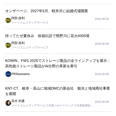
オンザページ、2027年5月、軽井沢に結婚式場開業
阿部 政利
2026.08.09
ツーリズムメディアサービス
待ってたぜ夏休み 徐福伝説で熊野川に花火6000発
阿部 政利
2026.08.08
ツーリズムメディアサービス
KOWIN、FMS 2026でストレージ製品の全ラインアップを展示：
高性能ストレージ製品がAI分野の革新を牽引
PRNewswire
2026.08.08
KNT-CT、岐阜・高山に地域DMCの新会社 観光と地域商社事業
を展開
長木 利通
2026.08.08
ツーリズムメディアサービス代表 / ㈱ツーリンクス代表取締役社
長