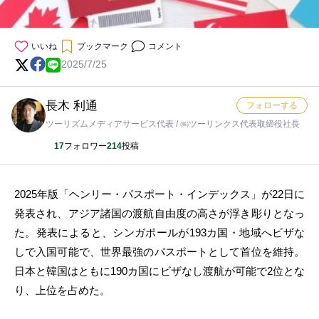
いいね
ブックマーク
コメント
2025/7/25
長木 利通
フォローする
ツーリズムメディアサービス代表 / ㈱ツーリンクス代表取締役社長
17
フォロワー
214
投稿
2025年版「ヘンリー・パスポート・インデックス」が22日に
発表され、アジア諸国の渡航自由度の高さが浮き彫りとなっ
た。発表によると、シンガポールが193カ国・地域へビザな
しで入国可能で、世界最強のパスポートとして首位を維持。
日本と韓国はともに190カ国にビザなし渡航が可能で2位とな
り、上位を占めた。