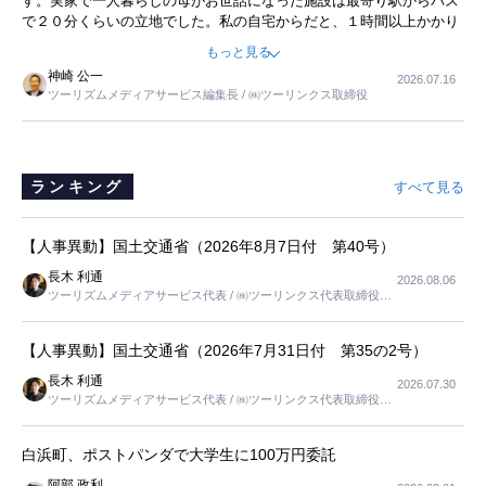
す。実家で一人暮らしの母がお世話になった施設は最寄り駅からバス
で２０分くらいの立地でした。私の自宅からだと、１時間以上かかり
ました。母の住まいから近いという理由で、その施設を選択したので
もっと見る
すが、私と妹にとっては、半日仕事ででした。シニアの住まい選び
神崎 公一
2026.07.16
は、当人だけではなく、世話をする家族の足の便も考えない外池ない
ツーリズムメディアサービス編集長 / ㈱ツーリンクス取締役
と思いました。
ランキング
すべて見る
【人事異動】国土交通省（2026年8月7日付 第40号）
長木 利通
2026.08.06
ツーリズムメディアサービス代表 / ㈱ツーリンクス代表取締役社
長
【人事異動】国土交通省（2026年7月31日付 第35の2号）
長木 利通
2026.07.30
ツーリズムメディアサービス代表 / ㈱ツーリンクス代表取締役社
長
白浜町、ポストパンダで大学生に100万円委託
阿部 政利