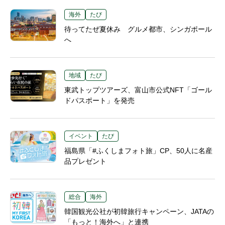
海外
たび
待ってたぜ夏休み グルメ都市、シンガポール
へ
地域
たび
東武トップツアーズ、富山市公式NFT「ゴール
ドパスポート」を発売
イベント
たび
福島県「#ふくしまフォト旅」CP、50人に名産
品プレゼント
総合
海外
韓国観光公社が初韓旅行キャンペーン、JATAの
「もっと！海外へ」と連携