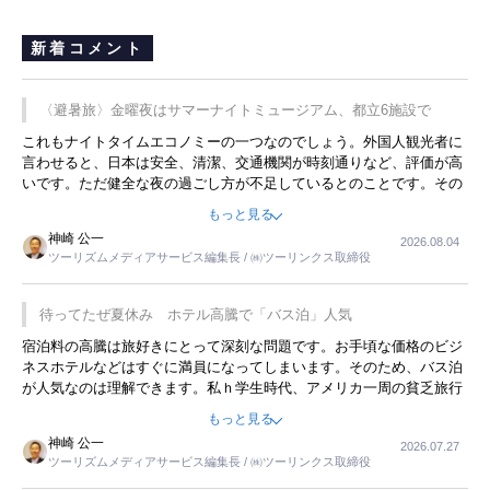
新着コメント
〈避暑旅〉金曜夜はサマーナイトミュージアム、都立6施設で
これもナイトタイムエコノミーの一つなのでしょう。外国人観光者に
言わせると、日本は安全、清潔、交通機関が時刻通りなど、評価が高
いです。ただ健全な夜の過ごし方が不足しているとのことです。その
ような意味で、金曜夜にこのようなイベントが行われれば、日本人に
もっと見る
限らず外国人にとっても楽しみが増えるでしょうね。
神崎 公一
2026.08.04
ツーリズムメディアサービス編集長 / ㈱ツーリンクス取締役
待ってたぜ夏休み ホテル高騰で「バス泊」人気
宿泊料の高騰は旅好きにとって深刻な問題です。お手頃な価格のビジ
ネスホテルなどはすぐに満員になってしまいます。そのため、バス泊
が人気なのは理解できます。私ｈ学生時代、アメリカ一周の貧乏旅行
をした時は、移動はグレイハウンドバスでした。夕方から夜の便を利
もっと見る
用してホテル代を浮かせていました。ただし、若いからできたことで
神崎 公一
2026.07.27
す。若い人が夜行バスで京都に行った、青森に行ったと聞くと、疲れ
ツーリズムメディアサービス編集長 / ㈱ツーリンクス取締役
が残らないのかなと思ってしまいます。