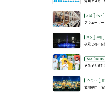
角川アスキー
地域
たび
アウェーツー
乗る
体験
夜景と都市伝
寄稿【Hundred
旅先でも要注
イベント
体
愛知県庁・名