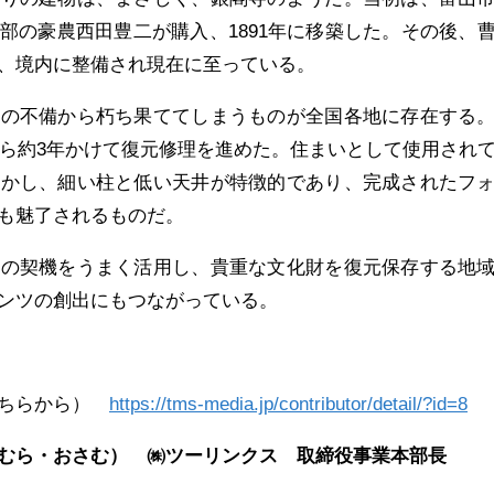
部の豪農西田豊二が購入、1891年に移築した。その後、
、境内に整備され現在に至っている。
存の不備から朽ち果ててしまうものが全国各地に存在する
年から約3年かけて復元修理を進めた。住まいとして使用され
しかし、細い柱と低い天井が特徴的であり、完成されたフ
も魅了されるものだ。
つの契機をうまく活用し、貴重な文化財を復元保存する地
ンツの創出にもつながっている。
こちらから）
https://tms-media.jp/contributor/detail/?id=8
むら・おさむ） ㈱ツーリンクス 取締役事業本部長