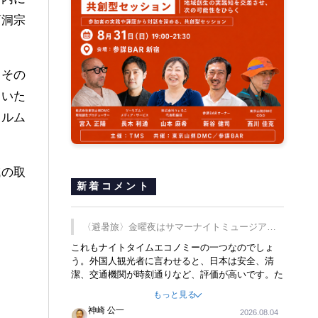
曹洞宗
。その
ていた
ォルム
域の取
新着コメント
〈避暑旅〉金曜夜はサマーナイトミュージア
ム、都立6施設で
これもナイトタイムエコノミーの一つなのでしょ
う。外国人観光者に言わせると、日本は安全、清
潔、交通機関が時刻通りなど、評価が高いです。た
だ健全な夜の過ごし方が不足しているとのことで
もっと見る
す。そのような意味で、金曜夜にこのようなイベン
神崎 公一
2026.08.04
トが行われれば、日本人に限らず外国人にとっても