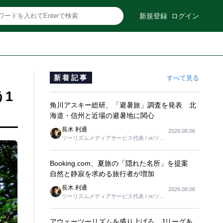
新規登録
ログイン
新着記事
すべて見る
1
角川アスキー総研、「避暑旅」調査を発表 北
海道・信州と近場の避暑地に関心
長木 利通
2026.08.06
ツーリズムメディアサービス代表 / ㈱ツー
リンクス代表取締役社長
Booking.com、夏旅の「隠れた名所」を提案
自然と静寂を求める旅行者が増加
長木 利通
2026.08.06
ツーリズムメディアサービス代表 / ㈱ツー
リンクス代表取締役社長
アウェーツーリズムを盛り上げろ、Jリーグあ