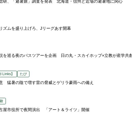
総研、「避暑旅」調査を発表 北海道・信州と近場の避暑地に関心
リズムを盛り上げろ、Jリーグあす開幕
説を巡る夜のバスツアーを企画 日の丸・スカイホップ×立教が産学共
 Links】
たび
意 猛暑の陰で増す雷の脅威とゲリラ豪雨への備え
験
古屋市役所で夜間演出 「アート＆ライツ」開催