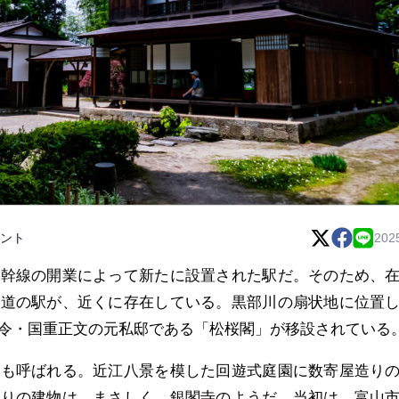
ント
202
新幹線の開業によって新たに設置された駅だ。そのため、
鉄道の駅が、近くに存在している。黒部川の扇状地に位置
令・国重正文の元私邸である「松桜閣」が移設されている
とも呼ばれる。近江八景を模した回遊式庭園に数寄屋造り
張りの建物は、まさしく、銀閣寺のようだ。当初は、富山