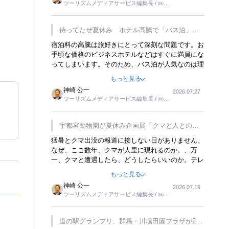
ツーリズムメディアサービス編集長 / ㈱ツ
楽しみが増えるでしょうね。
ーリンクス取締役
待ってたぜ夏休み ホテル高騰で「バス泊」人
気
宿泊料の高騰は旅好きにとって深刻な問題です。お
手頃な価格のビジネスホテルなどはすぐに満員にな
ってしまいます。そのため、バス泊が人気なのは理
解できます。私ｈ学生時代、アメリカ一周の貧乏旅
もっと見る
行をした時は、移動はグレイハウンドバスでした。
神崎 公一
2026.07.27
夕方から夜の便を利用してホテル代を浮かせていま
ツーリズムメディアサービス編集長 / ㈱ツ
した。ただし、若いからできたことです。若い人が
ーリンクス取締役
夜行バスで京都に行った、青森に行ったと聞くと、
疲れが残らないのかなと思ってしまいます。
宇都宮動物園が夏休み企画展「クマと人との距
離」を7月20日から開催
猛暑とクマ出没の報道に接しない日がありません。
なぜ、ここ数年、クマが人里に現れるのか。、万
一、クマと遭遇したら、どうしたらいいのか。テレ
ビを見ながら家族と話しています。死んだふりをす
もっと見る
るなんてことは、冗談でもいえません。そんな中
神崎 公一
2026.07.19
で、この企画展はタイムリーですね。
ツーリズムメディアサービス編集長 / ㈱ツ
ーリンクス取締役
道の駅グランプリ、群馬・川場田園プラザが2連