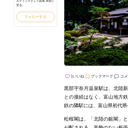
ルティングとして起業 現在に
至る。
フォローする
コメ
1
いいね
ブックマーク
黒部宇奈月温泉駅は、北陸
との接続はなく、富山地方
鉄の隣駅には、富山県初代県
松桜閣は、「北陸の銀閣」
が配される。装飾のない板