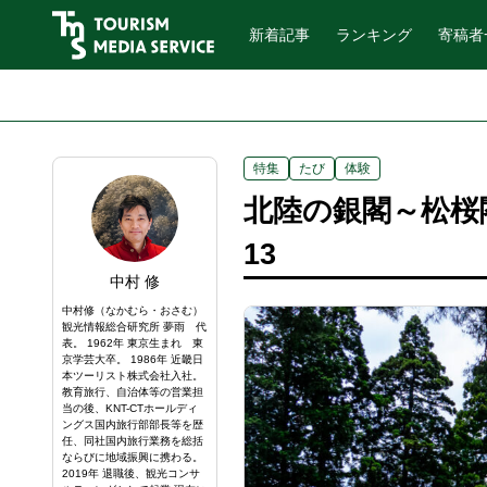
新着記事
ランキング
寄稿者
特集
たび
体験
北陸の銀閣～松桜
13
中村 修
中村修（なかむら・おさむ）
観光情報総合研究所 夢雨 代
表。 1962年 東京生まれ 東
京学芸大卒。 1986年 近畿日
本ツーリスト株式会社入社。
教育旅行、自治体等の営業担
当の後、KNT-CTホールディ
ングス国内旅行部部長等を歴
任、同社国内旅行業務を総括
ならびに地域振興に携わる。
2019年 退職後、観光コンサ