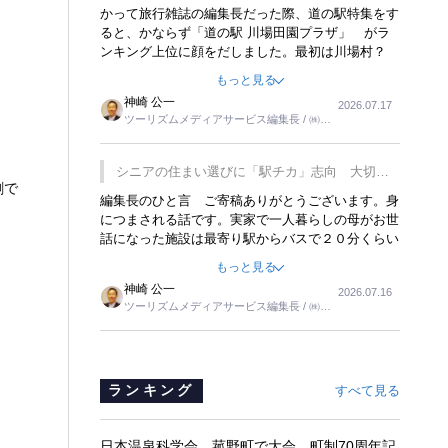
覇
かって旅行雑誌の編集長だった際、道の駅特集をす
ると、かならず「道の駅 川場田園プラザ」 がラ
ンキング上位に顔をだしました。最初は川場村？
どこにある村なのかと思ったものですが、取材に訪
もっと見る
れ永井 彰一社長にインタビューしたら、興味深い
神崎 公一
2026.07.17
話が次々が飛び出しました。プレゼンも巧みで、今
ツーリズムメディアサービス編集長 / ㈱ツ
でも思い出すことが２つあります。一つは、従業員
ーリンクス取締役
に東京ディズニーランドを見学させ、サービス業、
接客業の何かを理解してもらっていることです。
シニアの住まい選びに「駅チカ」志向 大切な
もう一つは1800円もするプレミアムヨーグルトを
創で
のは出かけたくなる暮らし
編集長のひと言 ご寄稿ありがとうございます。身
販売するにあたり、社内に懸念もあったそうです。
につまされる話です。実家で一人暮らしの母がお世
永井社長は、駐車場に都内ナンバーの高級外車が停
話になった施設は最寄り駅からバスで２０分くらい
まっていることに目をつけ、高級商品でも売れると
の立地でした。私の自宅からだと、１時間以上かか
確信したそうです。今回の記事を懐かしく読みまし
もっと見る
りました。母の住まいから近いという理由で、その
た。
神崎 公一
2026.07.16
施設を選択したのですが、私と妹にとっては、半日
ツーリズムメディアサービス編集長 / ㈱ツ
仕事ででした。シニアの住まい選びは、当人だけで
ーリンクス取締役
はなく、世話をする家族の足の便も考えない外池な
いと思いました。
ランキング
すべて見る
日本温泉科学会、菰野町で大会 町制70周年記