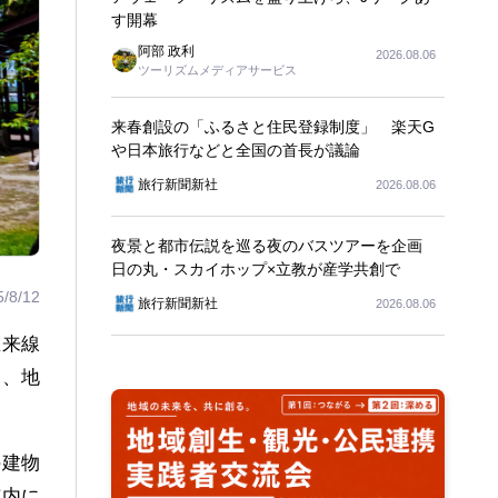
す開幕
阿部 政利
2026.08.06
ツーリズムメディアサービス
来春創設の「ふるさと住民登録制度」 楽天G
や日本旅行などと全国の首長が議論
旅行新聞新社
2026.08.06
夜景と都市伝説を巡る夜のバスツアーを企画
日の丸・スカイホップ×立教が産学共創で
5/8/12
旅行新聞新社
2026.08.06
在来線
し、地
。
の建物
市内に