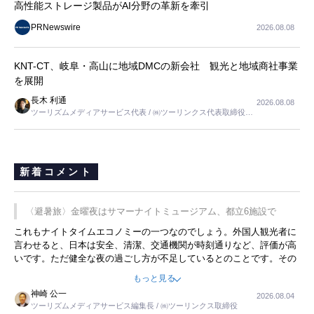
高性能ストレージ製品がAI分野の革新を牽引
PRNewswire
2026.08.08
KNT-CT、岐阜・高山に地域DMCの新会社 観光と地域商社事業
を展開
長木 利通
2026.08.08
ツーリズムメディアサービス代表 / ㈱ツーリンクス代表取締役社
長
新着コメント
〈避暑旅〉金曜夜はサマーナイトミュージアム、都立6施設で
これもナイトタイムエコノミーの一つなのでしょう。外国人観光者に
言わせると、日本は安全、清潔、交通機関が時刻通りなど、評価が高
いです。ただ健全な夜の過ごし方が不足しているとのことです。その
ような意味で、金曜夜にこのようなイベントが行われれば、日本人に
もっと見る
限らず外国人にとっても楽しみが増えるでしょうね。
神崎 公一
2026.08.04
ツーリズムメディアサービス編集長 / ㈱ツーリンクス取締役