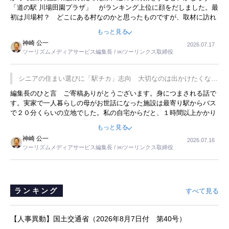
「道の駅 川場田園プラザ」 がランキング上位に顔をだしました。最
初は川場村？ どこにある村なのかと思ったものですが、取材に訪れ
永井 彰一社長にインタビューしたら、興味深い話が次々が飛び出しま
もっと見る
した。プレゼンも巧みで、今でも思い出すことが２つあります。一つ
神崎 公一
2026.07.17
は、従業員に東京ディズニーランドを見学させ、サービス業、接客業
ツーリズムメディアサービス編集長 / ㈱ツーリンクス取締役
の何かを理解してもらっていることです。 もう一つは1800円もする
プレミアムヨーグルトを販売するにあたり、社内に懸念もあったそう
です。永井社長は、駐車場に都内ナンバーの高級外車が停まっている
シニアの住まい選びに「駅チカ」志向 大切なのは出かけたくなる
ことに目をつけ、高級商品でも売れると確信したそうです。今回の記
暮らし
編集長のひと言 ご寄稿ありがとうございます。身につまされる話で
事を懐かしく読みました。
す。実家で一人暮らしの母がお世話になった施設は最寄り駅からバス
で２０分くらいの立地でした。私の自宅からだと、１時間以上かかり
ました。母の住まいから近いという理由で、その施設を選択したので
もっと見る
すが、私と妹にとっては、半日仕事ででした。シニアの住まい選び
神崎 公一
2026.07.16
は、当人だけではなく、世話をする家族の足の便も考えない外池ない
ツーリズムメディアサービス編集長 / ㈱ツーリンクス取締役
と思いました。
ランキング
すべて見る
【人事異動】国土交通省（2026年8月7日付 第40号）