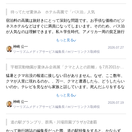
待ってたぜ夏休み ホテル高騰で「バス泊」人気
宿泊料の高騰は旅好きにとって深刻な問題です。お手頃な価格のビジ
ネスホテルなどはすぐに満員になってしまいます。そのため、バス泊
が人気なのは理解できます。私ｈ学生時代、アメリカ一周の貧乏旅行
をした時は、移動はグレイハウンドバスでした。夕方から夜の便を利
もっと見る
用してホテル代を浮かせていました。ただし、若いからできたことで
神崎 公一
2026.07.27
す。若い人が夜行バスで京都に行った、青森に行ったと聞くと、疲れ
ツーリズムメディアサービス編集長 / ㈱ツーリンクス取締役
が残らないのかなと思ってしまいます。
宇都宮動物園が夏休み企画展「クマと人との距離」を7月20日から
開催
猛暑とクマ出没の報道に接しない日がありません。なぜ、ここ数年、
クマが人里に現れるのか。、万一、クマと遭遇したら、どうしたらい
いのか。テレビを見ながら家族と話しています。死んだふりをするな
んてことは、冗談でもいえません。そんな中で、この企画展はタイム
もっと見る
リーですね。
神崎 公一
2026.07.19
ツーリズムメディアサービス編集長 / ㈱ツーリンクス取締役
道の駅グランプリ、群馬・川場田園プラザが2連覇
かって旅行雑誌の編集長だった際、道の駅特集をすると、かならず