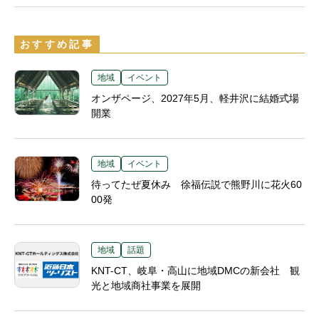
おすすめ記事
地域
イベント
オンザページ、2027年5月、軽井沢に結婚式場
開業
地域
イベント
待ってたぜ夏休み 徐福伝説で熊野川に花火60
00発
地域
話題
KNT-CT、岐阜・高山に地域DMCの新会社 観
光と地域商社事業を展開