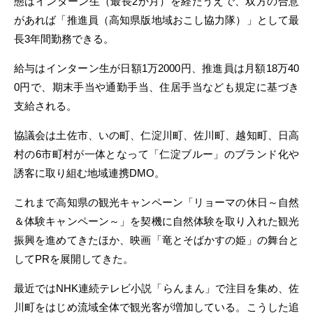
態はインターン生（最長2か月）を経たうえで、双方の合意
があれば「推進員（高知県版地域おこし協力隊）」として最
長3年間勤務できる。
給与はインターン生が日額1万2000円、推進員は月額18万40
0円で、期末手当や通勤手当、住居手当なども規定に基づき
支給される。
協議会は土佐市、いの町、仁淀川町、佐川町、越知町、日高
村の6市町村が一体となって「仁淀ブルー」のブランド化や
誘客に取り組む地域連携DMO。
これまで高知県の観光キャンペーン「リョーマの休日～自然
＆体験キャンペーン～」を契機に自然体験を取り入れた観光
振興を進めてきたほか、映画「竜とそばかすの姫」の舞台と
してPRを展開してきた。
最近ではNHK連続テレビ小説「らんまん」で注目を集め、佐
川町をはじめ流域全体で観光客が増加している。こうした追