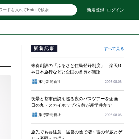
新規登録
ログイン
新着記事
すべて見る
来春創設の「ふるさと住民登録制度」 楽天G
や日本旅行などと全国の首長が議論
旅行新聞新社
2026.08.06
夜景と都市伝説を巡る夜のバスツアーを企画
日の丸・スカイホップ×立教が産学共創で
旅行新聞新社
2026.08.06
旅先でも要注意 猛暑の陰で増す雷の脅威とゲ
リラ豪雨への備え