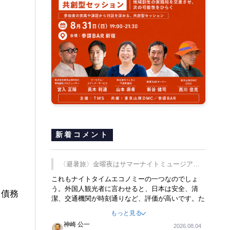
司
新着コメント
〈避暑旅〉金曜夜はサマーナイトミュージア
ム、都立6施設で
これもナイトタイムエコノミーの一つなのでしょ
う。外国人観光者に言わせると、日本は安全、清
・債務
潔、交通機関が時刻通りなど、評価が高いです。た
だ健全な夜の過ごし方が不足しているとのことで
もっと見る
す。そのような意味で、金曜夜にこのようなイベン
神崎 公一
2026.08.04
トが行われれば、日本人に限らず外国人にとっても