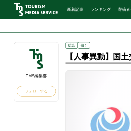
新着記事
ランキング
寄稿者
総合
働く
【人事異動】国土交
TMS編集部
フォローする