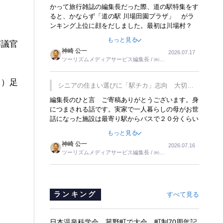
覇
かって旅行雑誌の編集長だった際、道の駅特集をす
ると、かならず「道の駅 川場田園プラザ」 がラ
ンキング上位に顔をだしました。最初は川場村？
どこにある村なのかと思ったものですが、取材に訪
もっと見る
審議官
れ永井 彰一社長にインタビューしたら、興味深い
神崎 公一
2026.07.17
話が次々が飛び出しました。プレゼンも巧みで、今
ツーリズムメディアサービス編集長 / ㈱ツ
でも思い出すことが２つあります。一つは、従業員
ーリンクス取締役
に東京ディズニーランドを見学させ、サービス業、
〉）足
接客業の何かを理解してもらっていることです。
シニアの住まい選びに「駅チカ」志向 大切な
もう一つは1800円もするプレミアムヨーグルトを
のは出かけたくなる暮らし
編集長のひと言 ご寄稿ありがとうございます。身
販売するにあたり、社内に懸念もあったそうです。
につまされる話です。実家で一人暮らしの母がお世
永井社長は、駐車場に都内ナンバーの高級外車が停
話になった施設は最寄り駅からバスで２０分くらい
まっていることに目をつけ、高級商品でも売れると
の立地でした。私の自宅からだと、１時間以上かか
確信したそうです。今回の記事を懐かしく読みまし
もっと見る
りました。母の住まいから近いという理由で、その
た。
神崎 公一
2026.07.16
施設を選択したのですが、私と妹にとっては、半日
ツーリズムメディアサービス編集長 / ㈱ツ
仕事ででした。シニアの住まい選びは、当人だけで
ーリンクス取締役
はなく、世話をする家族の足の便も考えない外池な
いと思いました。
ランキング
すべて見る
日本温泉科学会、菰野町で大会 町制70周年記