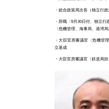
・総合政策局次長（独立行政
・辞職〈9月30日付、独立
〈危機管理、海事局、港湾局
・大臣官房審議官〈危機管
立基成
・大臣官房審議官〈鉄道局担