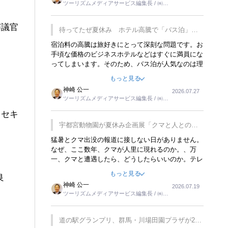
ツーリズムメディアサービス編集長 / ㈱ツ
楽しみが増えるでしょうね。
ーリンクス取締役
審議官
待ってたぜ夏休み ホテル高騰で「バス泊」人
気
宿泊料の高騰は旅好きにとって深刻な問題です。お
手頃な価格のビジネスホテルなどはすぐに満員にな
ってしまいます。そのため、バス泊が人気なのは理
解できます。私ｈ学生時代、アメリカ一周の貧乏旅
もっと見る
行をした時は、移動はグレイハウンドバスでした。
神崎 公一
2026.07.27
夕方から夜の便を利用してホテル代を浮かせていま
ツーリズムメディアサービス編集長 / ㈱ツ
した。ただし、若いからできたことです。若い人が
ーリンクス取締役
夜行バスで京都に行った、青森に行ったと聞くと、
ーセキ
疲れが残らないのかなと思ってしまいます。
宇都宮動物園が夏休み企画展「クマと人との距
離」を7月20日から開催
猛暑とクマ出没の報道に接しない日がありません。
なぜ、ここ数年、クマが人里に現れるのか。、万
一、クマと遭遇したら、どうしたらいいのか。テレ
ビを見ながら家族と話しています。死んだふりをす
もっと見る
良
るなんてことは、冗談でもいえません。そんな中
神崎 公一
2026.07.19
で、この企画展はタイムリーですね。
ツーリズムメディアサービス編集長 / ㈱ツ
ーリンクス取締役
道の駅グランプリ、群馬・川場田園プラザが2連