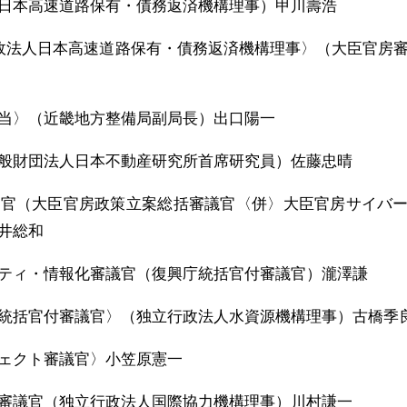
日本高速道路保有・債務返済機構理事）甲川壽浩
行政法人日本高速道路保有・債務返済機構理事〉（大臣官房
当〉（近畿地方整備局副局長）出口陽一
般財団法人日本不動産研究所首席研究員）佐藤忠晴
議官（大臣官房政策立案総括審議官〈併〉大臣官房サイバ
井総和
ティ・情報化審議官（復興庁統括官付審議官）瀧澤謙
統括官付審議官〉（独立行政法人水資源機構理事）古橋季
ェクト審議官〉小笠原憲一
審議官（独立行政法人国際協力機構理事）川村謙一