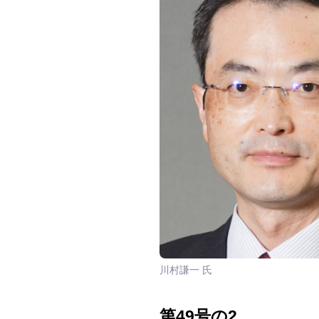
川村謙一 氏
第49号の2