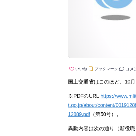
コメ
いいね
ブックマーク
国土交通省はこのほど、10
※PDFのURL
https://www.mli
t.go.jp/about/content/0019128
12889.pdf
（第50号）。
異動内容は次の通り（新役職