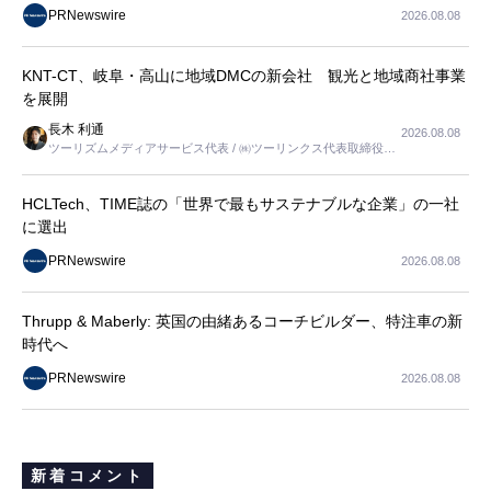
PRNewswire
2026.08.08
KNT-CT、岐阜・高山に地域DMCの新会社 観光と地域商社事業
を展開
長木 利通
2026.08.08
ツーリズムメディアサービス代表 / ㈱ツーリンクス代表取締役社
長
HCLTech、TIME誌の「世界で最もサステナブルな企業」の一社
に選出
PRNewswire
2026.08.08
Thrupp & Maberly: 英国の由緒あるコーチビルダー、特注車の新
時代へ
PRNewswire
2026.08.08
新着コメント