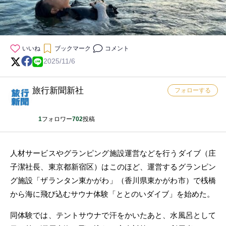
いいね
ブックマーク
コメント
2025/11/6
旅行新聞新社
フォローする
1
フォロワー
702
投稿
人材サービスやグランピング施設運営などを行うダイブ（庄
子潔社長、東京都新宿区）はこのほど、運営するグランピン
グ施設「ザランタン東かがわ」（香川県東かがわ市）で桟橋
から海に飛び込むサウナ体験「ととのいダイブ」を始めた。
同体験では、テントサウナで汗をかいたあと、水風呂として