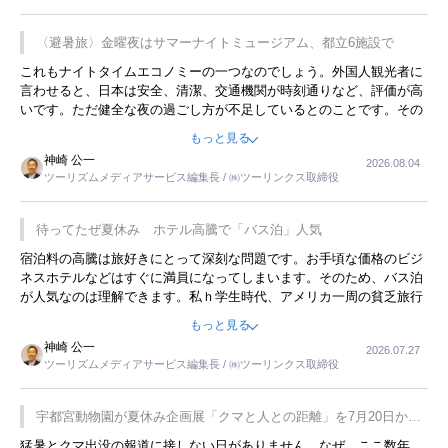
〈避暑旅〉金曜夜はサマーナイトミュージアム、都立6施設で
これもナイトタイムエコノミーの一つなのでしょう。外国人観光者に
言わせると、日本は安全、清潔、交通機関が時刻通りなど、評価が高
いです。ただ健全な夜の過ごし方が不足しているとのことです。その
ような意味で、金曜夜にこのようなイベントが行われれば、日本人に
もっと見る
限らず外国人にとっても楽しみが増えるでしょうね。
神崎 公一
2026.08.04
ツーリズムメディアサービス編集長 / ㈱ツーリンクス取締役
待ってたぜ夏休み ホテル高騰で「バス泊」人気
宿泊料の高騰は旅好きにとって深刻な問題です。お手頃な価格のビジ
ネスホテルなどはすぐに満員になってしまいます。そのため、バス泊
が人気なのは理解できます。私ｈ学生時代、アメリカ一周の貧乏旅行
をした時は、移動はグレイハウンドバスでした。夕方から夜の便を利
もっと見る
用してホテル代を浮かせていました。ただし、若いからできたことで
神崎 公一
2026.07.27
す。若い人が夜行バスで京都に行った、青森に行ったと聞くと、疲れ
ツーリズムメディアサービス編集長 / ㈱ツーリンクス取締役
が残らないのかなと思ってしまいます。
宇都宮動物園が夏休み企画展「クマと人との距離」を7月20日から
開催
猛暑とクマ出没の報道に接しない日がありません。なぜ、ここ数年、