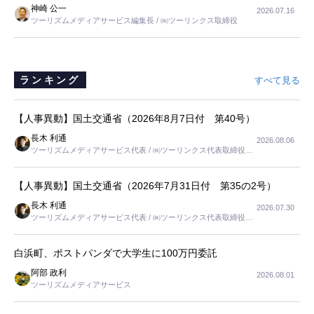
神崎 公一
2026.07.16
は、当人だけではなく、世話をする家族の足の便も考えない外池ない
ツーリズムメディアサービス編集長 / ㈱ツーリンクス取締役
と思いました。
ランキング
すべて見る
【人事異動】国土交通省（2026年8月7日付 第40号）
長木 利通
2026.08.06
ツーリズムメディアサービス代表 / ㈱ツーリンクス代表取締役社
長
【人事異動】国土交通省（2026年7月31日付 第35の2号）
長木 利通
2026.07.30
ツーリズムメディアサービス代表 / ㈱ツーリンクス代表取締役社
長
白浜町、ポストパンダで大学生に100万円委託
阿部 政利
2026.08.01
ツーリズムメディアサービス