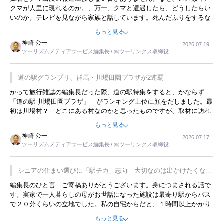
クマが人里に現れるのか。、万一、クマと遭遇したら、どうしたらい
いのか。テレビを見ながら家族と話しています。死んだふりをするな
んてことは、冗談でもいえません。そんな中で、この企画展はタイム
もっと見る
リーですね。
神崎 公一
2026.07.19
ツーリズムメディアサービス編集長 / ㈱ツーリンクス取締役
道の駅グランプリ、群馬・川場田園プラザが2連覇
かって旅行雑誌の編集長だった際、道の駅特集をすると、かならず
「道の駅 川場田園プラザ」 がランキング上位に顔をだしました。最
初は川場村？ どこにある村なのかと思ったものですが、取材に訪れ
永井 彰一社長にインタビューしたら、興味深い話が次々が飛び出しま
もっと見る
した。プレゼンも巧みで、今でも思い出すことが２つあります。一つ
神崎 公一
2026.07.17
は、従業員に東京ディズニーランドを見学させ、サービス業、接客業
ツーリズムメディアサービス編集長 / ㈱ツーリンクス取締役
の何かを理解してもらっていることです。 もう一つは1800円もする
プレミアムヨーグルトを販売するにあたり、社内に懸念もあったそう
です。永井社長は、駐車場に都内ナンバーの高級外車が停まっている
シニアの住まい選びに「駅チカ」志向 大切なのは出かけたくなる
ことに目をつけ、高級商品でも売れると確信したそうです。今回の記
暮らし
編集長のひと言 ご寄稿ありがとうございます。身につまされる話で
事を懐かしく読みました。
す。実家で一人暮らしの母がお世話になった施設は最寄り駅からバス
で２０分くらいの立地でした。私の自宅からだと、１時間以上かかり
ました。母の住まいから近いという理由で、その施設を選択したので
もっと見る
すが、私と妹にとっては、半日仕事ででした。シニアの住まい選び