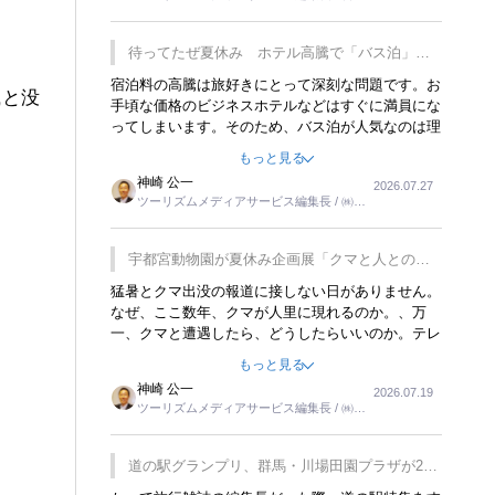
楽しみが増えるでしょうね。
ーリンクス取締役
待ってたぜ夏休み ホテル高騰で「バス泊」人
気
宿泊料の高騰は旅好きにとって深刻な問題です。お
識と没
手頃な価格のビジネスホテルなどはすぐに満員にな
ってしまいます。そのため、バス泊が人気なのは理
解できます。私ｈ学生時代、アメリカ一周の貧乏旅
もっと見る
行をした時は、移動はグレイハウンドバスでした。
神崎 公一
2026.07.27
夕方から夜の便を利用してホテル代を浮かせていま
ツーリズムメディアサービス編集長 / ㈱ツ
した。ただし、若いからできたことです。若い人が
ーリンクス取締役
夜行バスで京都に行った、青森に行ったと聞くと、
疲れが残らないのかなと思ってしまいます。
宇都宮動物園が夏休み企画展「クマと人との距
離」を7月20日から開催
猛暑とクマ出没の報道に接しない日がありません。
なぜ、ここ数年、クマが人里に現れるのか。、万
一、クマと遭遇したら、どうしたらいいのか。テレ
ビを見ながら家族と話しています。死んだふりをす
もっと見る
るなんてことは、冗談でもいえません。そんな中
神崎 公一
2026.07.19
で、この企画展はタイムリーですね。
ツーリズムメディアサービス編集長 / ㈱ツ
ーリンクス取締役
道の駅グランプリ、群馬・川場田園プラザが2連
覇