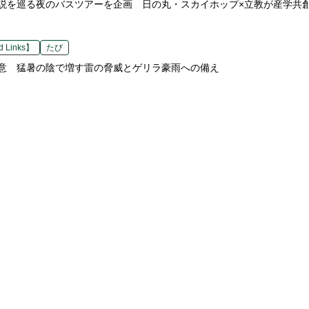
説を巡る夜のバスツアーを企画 日の丸・スカイホップ×立教が産学共
 Links】
たび
意 猛暑の陰で増す雷の脅威とゲリラ豪雨への備え