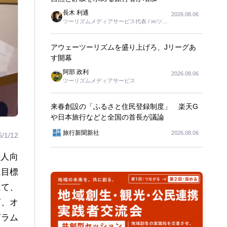
長木 利通
2026.08.06
ツーリズムメディアサービス代表 / ㈱ツー
リンクス代表取締役社長
アウェーツーリズムを盛り上げろ、Jリーグあ
す開幕
阿部 政利
2026.08.06
ツーリズムメディアサービス
来春創設の「ふるさと住民登録制度」 楽天G
や日本旅行などと全国の首長が議論
旅行新聞新社
2026.08.06
6/1/12
法人向
ム目標
立て、
グ、オ
グラム