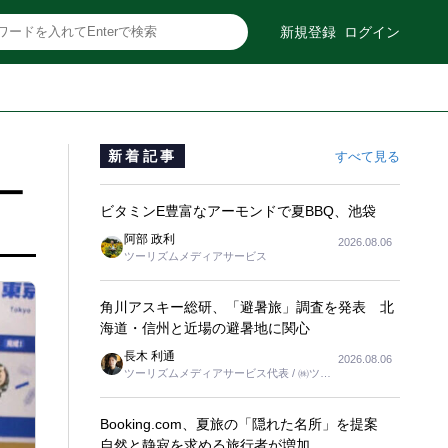
新規登録
ログイン
新着記事
すべて見る
ー
ビタミンE豊富なアーモンドで夏BBQ、池袋
阿部 政利
2026.08.06
ツーリズムメディアサービス
角川アスキー総研、「避暑旅」調査を発表 北
海道・信州と近場の避暑地に関心
長木 利通
2026.08.06
ツーリズムメディアサービス代表 / ㈱ツー
リンクス代表取締役社長
Booking.com、夏旅の「隠れた名所」を提案
自然と静寂を求める旅行者が増加