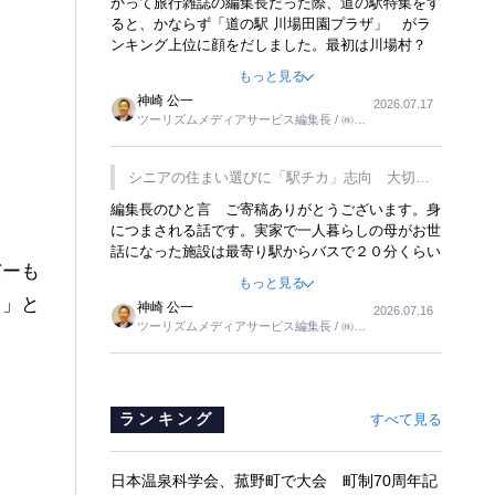
かって旅行雑誌の編集長だった際、道の駅特集をす
ると、かならず「道の駅 川場田園プラザ」 がラ
ンキング上位に顔をだしました。最初は川場村？
どこにある村なのかと思ったものですが、取材に訪
もっと見る
れ永井 彰一社長にインタビューしたら、興味深い
神崎 公一
2026.07.17
話が次々が飛び出しました。プレゼンも巧みで、今
ツーリズムメディアサービス編集長 / ㈱ツ
でも思い出すことが２つあります。一つは、従業員
ーリンクス取締役
に東京ディズニーランドを見学させ、サービス業、
接客業の何かを理解してもらっていることです。
シニアの住まい選びに「駅チカ」志向 大切な
もう一つは1800円もするプレミアムヨーグルトを
のは出かけたくなる暮らし
編集長のひと言 ご寄稿ありがとうございます。身
販売するにあたり、社内に懸念もあったそうです。
につまされる話です。実家で一人暮らしの母がお世
永井社長は、駐車場に都内ナンバーの高級外車が停
話になった施設は最寄り駅からバスで２０分くらい
まっていることに目をつけ、高級商品でも売れると
バーも
の立地でした。私の自宅からだと、１時間以上かか
確信したそうです。今回の記事を懐かしく読みまし
もっと見る
りました。母の住まいから近いという理由で、その
た。
る」と
神崎 公一
2026.07.16
施設を選択したのですが、私と妹にとっては、半日
ツーリズムメディアサービス編集長 / ㈱ツ
仕事ででした。シニアの住まい選びは、当人だけで
ーリンクス取締役
はなく、世話をする家族の足の便も考えない外池な
いと思いました。
ランキング
すべて見る
日本温泉科学会、菰野町で大会 町制70周年記