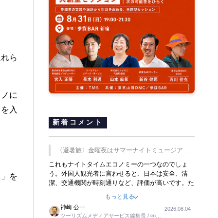
忘れら
モノに
目を入
新着コメント
〈避暑旅〉金曜夜はサマーナイトミュージア
ム、都立6施設で
これもナイトタイムエコノミーの一つなのでしょ
う。外国人観光者に言わせると、日本は安全、清
様」を
潔、交通機関が時刻通りなど、評価が高いです。た
だ健全な夜の過ごし方が不足しているとのことで
もっと見る
す。そのような意味で、金曜夜にこのようなイベン
神崎 公一
2026.08.04
トが行われれば、日本人に限らず外国人にとっても
ツーリズムメディアサービス編集長 / ㈱ツ