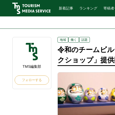
新着記事
ランキング
寄稿者
地域
働く
話題
令和のチームビル
クショップ」提供
TMS編集部
フォローする