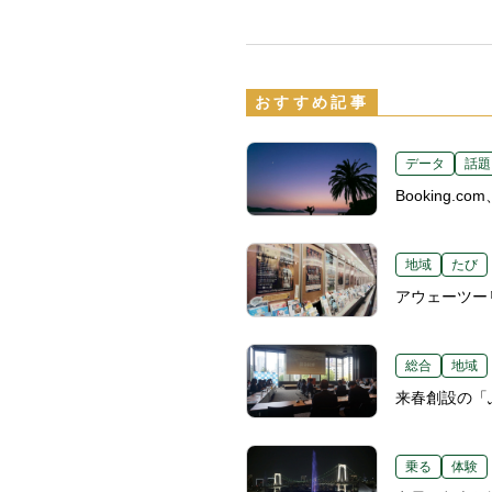
おすすめ記事
データ
話題
Booking
地域
たび
アウェーツー
総合
地域
来春創設の「
乗る
体験