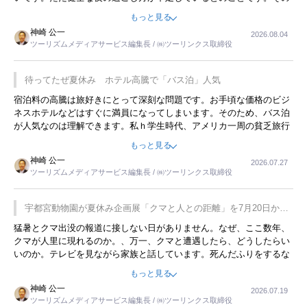
ような意味で、金曜夜にこのようなイベントが行われれば、日本人に
もっと見る
限らず外国人にとっても楽しみが増えるでしょうね。
神崎 公一
2026.08.04
ツーリズムメディアサービス編集長 / ㈱ツーリンクス取締役
待ってたぜ夏休み ホテル高騰で「バス泊」人気
宿泊料の高騰は旅好きにとって深刻な問題です。お手頃な価格のビジ
ネスホテルなどはすぐに満員になってしまいます。そのため、バス泊
が人気なのは理解できます。私ｈ学生時代、アメリカ一周の貧乏旅行
をした時は、移動はグレイハウンドバスでした。夕方から夜の便を利
もっと見る
用してホテル代を浮かせていました。ただし、若いからできたことで
神崎 公一
2026.07.27
す。若い人が夜行バスで京都に行った、青森に行ったと聞くと、疲れ
ツーリズムメディアサービス編集長 / ㈱ツーリンクス取締役
が残らないのかなと思ってしまいます。
宇都宮動物園が夏休み企画展「クマと人との距離」を7月20日から
開催
猛暑とクマ出没の報道に接しない日がありません。なぜ、ここ数年、
クマが人里に現れるのか。、万一、クマと遭遇したら、どうしたらい
いのか。テレビを見ながら家族と話しています。死んだふりをするな
んてことは、冗談でもいえません。そんな中で、この企画展はタイム
もっと見る
リーですね。
神崎 公一
2026.07.19
ツーリズムメディアサービス編集長 / ㈱ツーリンクス取締役