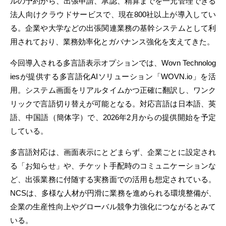
ルの予約から、出張申請、承認、精算までを一元管理できる
法人向けクラウドサービスで、現在800社以上が導入してい
る。企業や大学などの出張関連業務の基幹システムとして利
用されており、業務効率化とガバナンス強化を支えてきた。
今回導入される多言語表示オプションでは、Wovn Technolog
iesが提供する多言語化AIソリューション「WOVN.io」を活
用。システム画面をリアルタイムかつ正確に翻訳し、ワンク
リックで言語切り替えが可能となる。対応言語は日本語、英
語、中国語（簡体字）で、2026年2月からの提供開始を予定
している。
多言語対応は、画面表示にとどまらず、企業ごとに設定され
る「お知らせ」や、チケット手配時のコミュニケーションな
ど、出張業務に付随する実務面での活用も想定されている。
NCSは、多様な人材が円滑に業務を進められる環境整備が、
企業の生産性向上やグローバル競争力強化につながるとみて
いる。