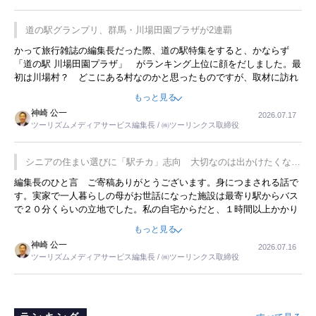
道の駅グランプリ、群馬・川場田園プラザが2連覇
かって旅行雑誌の編集長だった際、道の駅特集をすると、かならず
「道の駅 川場田園プラザ」 がランキング上位に顔をだしました。最
初は川場村？ どこにある村なのかと思ったものですが、取材に訪れ
永井 彰一社長にインタビューしたら、興味深い話が次々が飛び出しま
もっと見る
した。プレゼンも巧みで、今でも思い出すことが２つあります。一つ
神崎 公一
2026.07.17
は、従業員に東京ディズニーランドを見学させ、サービス業、接客業
ツーリズムメディアサービス編集長 / ㈱ツーリンクス取締役
の何かを理解してもらっていることです。 もう一つは1800円もする
プレミアムヨーグルトを販売するにあたり、社内に懸念もあったそう
です。永井社長は、駐車場に都内ナンバーの高級外車が停まっている
シニアの住まい選びに「駅チカ」志向 大切なのは出かけたくなる
ことに目をつけ、高級商品でも売れると確信したそうです。今回の記
暮らし
編集長のひと言 ご寄稿ありがとうございます。身につまされる話で
事を懐かしく読みました。
す。実家で一人暮らしの母がお世話になった施設は最寄り駅からバス
で２０分くらいの立地でした。私の自宅からだと、１時間以上かかり
ました。母の住まいから近いという理由で、その施設を選択したので
もっと見る
すが、私と妹にとっては、半日仕事ででした。シニアの住まい選び
神崎 公一
2026.07.16
は、当人だけではなく、世話をする家族の足の便も考えない外池ない
ツーリズムメディアサービス編集長 / ㈱ツーリンクス取締役
と思いました。