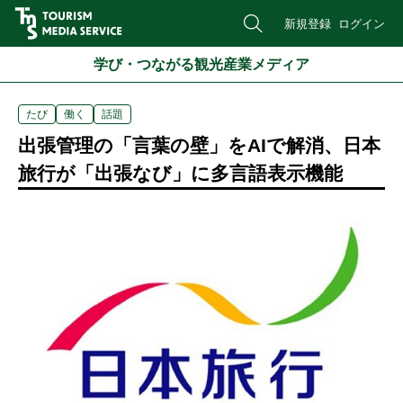
新規登録
ログイン
学び・つながる観光産業メディア
たび
働く
話題
出張管理の「言葉の壁」をAIで解消、日本
旅行が「出張なび」に多言語表示機能