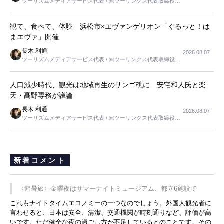
ツーリズムメディアサービス代表 / ㈱ツーリンクス代表取締役社
長
観て、食べて、体験 浜松市×エヴァンゲリオン「ぐるっと！は
まエヴァ」開催
長木 利通
2026.08.07
ツーリズムメディアサービス代表 / ㈱ツーリンクス代表取締役社
長
人口減少時代、観光は地域再生のサンゴ礁に 安宅和人氏と楽
天・髙野専務が議論
長木 利通
2026.08.07
ツーリズムメディアサービス代表 / ㈱ツーリンクス代表取締役社
長
新着コメント
〈避暑旅〉金曜夜はサマーナイトミュージアム、都立6施設で
これもナイトタイムエコノミーの一つなのでしょう。外国人観光者に
言わせると、日本は安全、清潔、交通機関が時刻通りなど、評価が高
いです。ただ健全な夜の過ごし方が不足しているとのことです。その