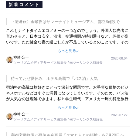
新着コメント
〈避暑旅〉金曜夜はサマーナイトミュージアム、都立6施設で
これもナイトタイムエコノミーの一つなのでしょう。外国人観光者に
言わせると、日本は安全、清潔、交通機関が時刻通りなど、評価が高
いです。ただ健全な夜の過ごし方が不足しているとのことです。その
ような意味で、金曜夜にこのようなイベントが行われれば、日本人に
もっと見る
限らず外国人にとっても楽しみが増えるでしょうね。
神崎 公一
2026.08.04
ツーリズムメディアサービス編集長 / ㈱ツーリンクス取締役
待ってたぜ夏休み ホテル高騰で「バス泊」人気
宿泊料の高騰は旅好きにとって深刻な問題です。お手頃な価格のビジ
ネスホテルなどはすぐに満員になってしまいます。そのため、バス泊
が人気なのは理解できます。私ｈ学生時代、アメリカ一周の貧乏旅行
をした時は、移動はグレイハウンドバスでした。夕方から夜の便を利
もっと見る
用してホテル代を浮かせていました。ただし、若いからできたことで
神崎 公一
2026.07.27
す。若い人が夜行バスで京都に行った、青森に行ったと聞くと、疲れ
ツーリズムメディアサービス編集長 / ㈱ツーリンクス取締役
が残らないのかなと思ってしまいます。
宇都宮動物園が夏休み企画展「クマと人との距離」を7月20日から