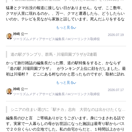
開催
猛暑とクマ出没の報道に接しない日がありません。なぜ、ここ数年、
クマが人里に現れるのか。、万一、クマと遭遇したら、どうしたらい
いのか。テレビを見ながら家族と話しています。死んだふりをするな
んてことは、冗談でもいえません。そんな中で、この企画展はタイム
もっと見る
リーですね。
神崎 公一
2026.07.19
ツーリズムメディアサービス編集長 / ㈱ツーリンクス取締役
道の駅グランプリ、群馬・川場田園プラザが2連覇
かって旅行雑誌の編集長だった際、道の駅特集をすると、かならず
「道の駅 川場田園プラザ」 がランキング上位に顔をだしました。最
初は川場村？ どこにある村なのかと思ったものですが、取材に訪れ
永井 彰一社長にインタビューしたら、興味深い話が次々が飛び出しま
もっと見る
した。プレゼンも巧みで、今でも思い出すことが２つあります。一つ
神崎 公一
2026.07.17
は、従業員に東京ディズニーランドを見学させ、サービス業、接客業
ツーリズムメディアサービス編集長 / ㈱ツーリンクス取締役
の何かを理解してもらっていることです。 もう一つは1800円もする
プレミアムヨーグルトを販売するにあたり、社内に懸念もあったそう
です。永井社長は、駐車場に都内ナンバーの高級外車が停まっている
シニアの住まい選びに「駅チカ」志向 大切なのは出かけたくなる
ことに目をつけ、高級商品でも売れると確信したそうです。今回の記
暮らし
編集長のひと言 ご寄稿ありがとうございます。身につまされる話で
事を懐かしく読みました。
す。実家で一人暮らしの母がお世話になった施設は最寄り駅からバス
で２０分くらいの立地でした。私の自宅からだと、１時間以上かかり