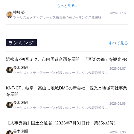
ました。母の住まいから近いという理由で、その施設を選択したので
もっと見る
すが、私と妹にとっては、半日仕事ででした。シニアの住まい選び
神崎 公一
2026.07.16
は、当人だけではなく、世話をする家族の足の便も考えない外池ない
ツーリズムメディアサービス編集長 / ㈱ツーリンクス取締役
と思いました。
ランキング
すべて見る
浜松市×初音ミク、市内周遊企画を展開 「音楽の都」を観光PR
長木 利通
2026.08.07
ツーリズムメディアサービス代表 / ㈱ツーリンクス代表取締役社
長
KNT-CT、岐阜・高山に地域DMCの新会社 観光と地域商社事業
を展開
長木 利通
2026.08.08
ツーリズムメディアサービス代表 / ㈱ツーリンクス代表取締役社
長
【人事異動】国土交通省（2026年7月31日付 第35の2号）
長木 利通
2026.07.30