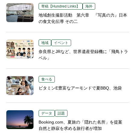
寄稿【Hundred Links】
海外
地域創生撮影活動 第六章 『写真の力』日本
の食文化伝導 その二
地域
イベント
奈良県とJRなど、世界遺産登録機に「飛鳥トラ
ベル」
食べる
ビタミンE豊富なアーモンドで夏BBQ、池袋
データ
話題
Booking.com、夏旅の「隠れた名所」を提案
自然と静寂を求める旅行者が増加