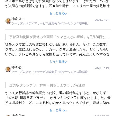
ネスホテルなどはすぐに満員になってしまいます。そのため、バス泊
が人気なのは理解できます。私ｈ学生時代、アメリカ一周の貧乏旅行
をした時は、移動はグレイハウンドバスでした。夕方から夜の便を利
もっと見る
用してホテル代を浮かせていました。ただし、若いからできたことで
神崎 公一
2026.07.27
す。若い人が夜行バスで京都に行った、青森に行ったと聞くと、疲れ
ツーリズムメディアサービス編集長 / ㈱ツーリンクス取締役
が残らないのかなと思ってしまいます。
宇都宮動物園が夏休み企画展「クマと人との距離」を7月20日から
開催
猛暑とクマ出没の報道に接しない日がありません。なぜ、ここ数年、
クマが人里に現れるのか。、万一、クマと遭遇したら、どうしたらい
いのか。テレビを見ながら家族と話しています。死んだふりをするな
んてことは、冗談でもいえません。そんな中で、この企画展はタイム
もっと見る
リーですね。
神崎 公一
2026.07.19
ツーリズムメディアサービス編集長 / ㈱ツーリンクス取締役
道の駅グランプリ、群馬・川場田園プラザが2連覇
かって旅行雑誌の編集長だった際、道の駅特集をすると、かならず
「道の駅 川場田園プラザ」 がランキング上位に顔をだしました。最
初は川場村？ どこにある村なのかと思ったものですが、取材に訪れ
永井 彰一社長にインタビューしたら、興味深い話が次々が飛び出しま
もっと見る
した。プレゼンも巧みで、今でも思い出すことが２つあります。一つ
神崎 公一