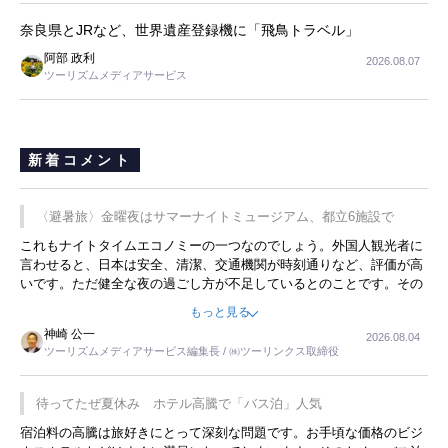
奈良県とJRなど、世界遺産登録機に「飛鳥トラベル」
阿部 政利
2026.08.07
ツーリズムメディアサービス
新着コメント
〈避暑旅〉金曜夜はサマーナイトミュージアム、都立6施設で
これもナイトタイムエコノミーの一つなのでしょう。外国人観光者に
言わせると、日本は安全、清潔、交通機関が時刻通りなど、評価が高
いです。ただ健全な夜の過ごし方が不足しているとのことです。その
ような意味で、金曜夜にこのようなイベントが行われれば、日本人に
もっと見る
限らず外国人にとっても楽しみが増えるでしょうね。
神崎 公一
2026.08.04
ツーリズムメディアサービス編集長 / ㈱ツーリンクス取締役
待ってたぜ夏休み ホテル高騰で「バス泊」人気
宿泊料の高騰は旅好きにとって深刻な問題です。お手頃な価格のビジ