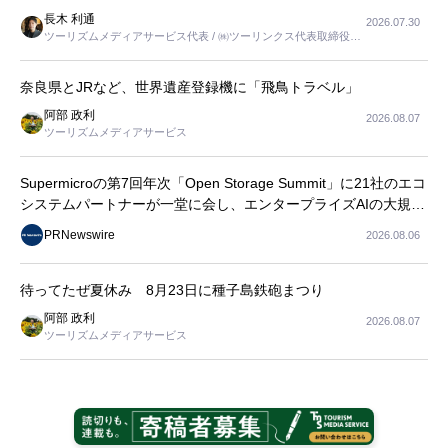
長木 利通
2026.07.30
ツーリズムメディアサービス代表 / ㈱ツーリンクス代表取締役社
長
奈良県とJRなど、世界遺産登録機に「飛鳥トラベル」
阿部 政利
2026.08.07
ツーリズムメディアサービス
Supermicroの第7回年次「Open Storage Summit」に21社のエコ
システムパートナーが一堂に会し、エンタープライズAIの大規模
導入に関する実践的なガイダンスを共有
PRNewswire
2026.08.06
待ってたぜ夏休み 8月23日に種子島鉄砲まつり
阿部 政利
2026.08.07
ツーリズムメディアサービス