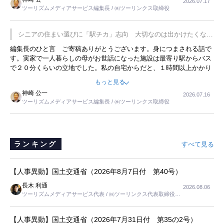
2026.07.17
は、従業員に東京ディズニーランドを見学させ、サービス業、接客業
ツーリズムメディアサービス編集長 / ㈱ツーリンクス取締役
の何かを理解してもらっていることです。 もう一つは1800円もする
プレミアムヨーグルトを販売するにあたり、社内に懸念もあったそう
です。永井社長は、駐車場に都内ナンバーの高級外車が停まっている
シニアの住まい選びに「駅チカ」志向 大切なのは出かけたくなる
ことに目をつけ、高級商品でも売れると確信したそうです。今回の記
暮らし
編集長のひと言 ご寄稿ありがとうございます。身につまされる話で
事を懐かしく読みました。
す。実家で一人暮らしの母がお世話になった施設は最寄り駅からバス
で２０分くらいの立地でした。私の自宅からだと、１時間以上かかり
ました。母の住まいから近いという理由で、その施設を選択したので
もっと見る
すが、私と妹にとっては、半日仕事ででした。シニアの住まい選び
神崎 公一
2026.07.16
は、当人だけではなく、世話をする家族の足の便も考えない外池ない
ツーリズムメディアサービス編集長 / ㈱ツーリンクス取締役
と思いました。
ランキング
すべて見る
【人事異動】国土交通省（2026年8月7日付 第40号）
長木 利通
2026.08.06
ツーリズムメディアサービス代表 / ㈱ツーリンクス代表取締役社
長
【人事異動】国土交通省（2026年7月31日付 第35の2号）