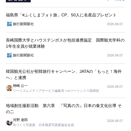
福島県「#ふくしまフォト旅」CP、50人に名産品プレゼント
旅行新聞新社
2026.08.07
長崎国際大学とハウステンボスが包括連携協定 国際観光学科の
1年生全員が就業体験
旅行新聞新社
2026.08.07
韓国観光公社が初韓旅行キャンペーン、JATAの「もっと！海外
へ」と連携
神崎 公一
2026.08.07
ツーリズムメディアサービス編集長 / ㈱ツーリンクス取締役
地域創生撮影活動 第六章 『写真の力』日本の食文化伝導 そ
の二
河野 達郎
2026.08.07
街づくり写真家 日本風景写真家協会会員