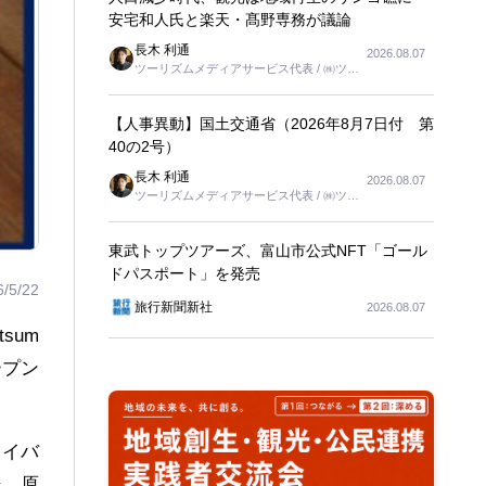
安宅和人氏と楽天・髙野専務が議論
長木 利通
2026.08.07
ツーリズムメディアサービス代表 / ㈱ツー
リンクス代表取締役社長
【人事異動】国土交通省（2026年8月7日付 第
40の2号）
長木 利通
2026.08.07
ツーリズムメディアサービス代表 / ㈱ツー
リンクス代表取締役社長
東武トップツアーズ、富山市公式NFT「ゴール
ドパスポート」を発売
6/5/22
旅行新聞新社
2026.08.07
sum
ープン
。
「イバ
場。原