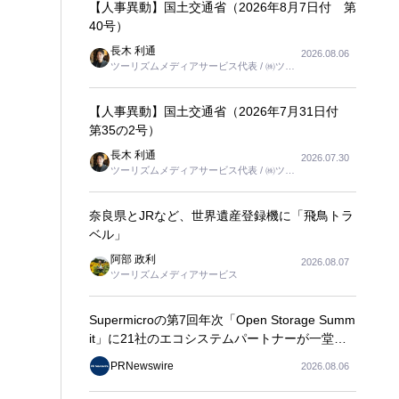
【人事異動】国土交通省（2026年8月7日付 第
40号）
長木 利通
2026.08.06
ツーリズムメディアサービス代表 / ㈱ツー
リンクス代表取締役社長
【人事異動】国土交通省（2026年7月31日付
第35の2号）
長木 利通
2026.07.30
ツーリズムメディアサービス代表 / ㈱ツー
リンクス代表取締役社長
奈良県とJRなど、世界遺産登録機に「飛鳥トラ
ベル」
阿部 政利
2026.08.07
ツーリズムメディアサービス
Supermicroの第7回年次「Open Storage Summ
it」に21社のエコシステムパートナーが一堂に
会し、エンタープライズAIの大規模導入に関す
PRNewswire
2026.08.06
る実践的なガイダンスを共有