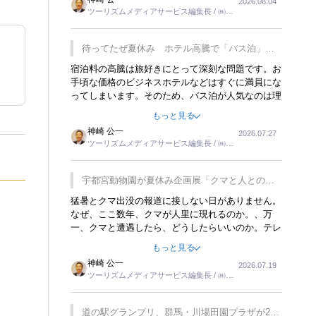
2026.08.04
トが行われれば、日本人に限らず外国人にとっても
ツーリズムメディアサービス編集長 / ㈱ツ
楽しみが増えるでしょうね。
ーリンクス取締役
待ってたぜ夏休み ホテル高騰で「バス泊」人
気
宿泊料の高騰は旅好きにとって深刻な問題です。お
手頃な価格のビジネスホテルなどはすぐに満員にな
ってしまいます。そのため、バス泊が人気なのは理
解できます。私ｈ学生時代、アメリカ一周の貧乏旅
もっと見る
行をした時は、移動はグレイハウンドバスでした。
神崎 公一
2026.07.27
夕方から夜の便を利用してホテル代を浮かせていま
ツーリズムメディアサービス編集長 / ㈱ツ
した。ただし、若いからできたことです。若い人が
ーリンクス取締役
夜行バスで京都に行った、青森に行ったと聞くと、
疲れが残らないのかなと思ってしまいます。
宇都宮動物園が夏休み企画展「クマと人との距
離」を7月20日から開催
猛暑とクマ出没の報道に接しない日がありません。
なぜ、ここ数年、クマが人里に現れるのか。、万
一、クマと遭遇したら、どうしたらいいのか。テレ
ビを見ながら家族と話しています。死んだふりをす
もっと見る
るなんてことは、冗談でもいえません。そんな中
神崎 公一
2026.07.19
で、この企画展はタイムリーですね。
ツーリズムメディアサービス編集長 / ㈱ツ
ーリンクス取締役
道の駅グランプリ、群馬・川場田園プラザが2連