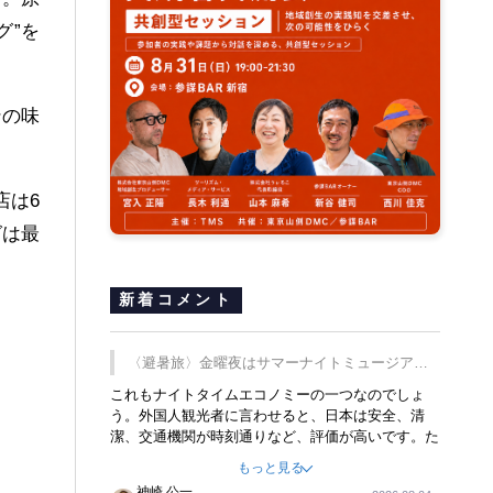
グ”を
ンの味
店は6
グは最
新着コメント
〈避暑旅〉金曜夜はサマーナイトミュージア
ム、都立6施設で
これもナイトタイムエコノミーの一つなのでしょ
う。外国人観光者に言わせると、日本は安全、清
潔、交通機関が時刻通りなど、評価が高いです。た
だ健全な夜の過ごし方が不足しているとのことで
もっと見る
す。そのような意味で、金曜夜にこのようなイベン
神崎 公一