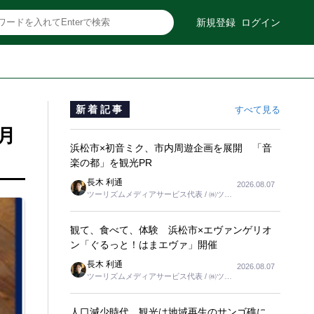
新規登録
ログイン
新着記事
すべて見る
月
浜松市×初音ミク、市内周遊企画を展開 「音
楽の都」を観光PR
長木 利通
2026.08.07
ツーリズムメディアサービス代表 / ㈱ツー
リンクス代表取締役社長
観て、食べて、体験 浜松市×エヴァンゲリオ
ン「ぐるっと！はまエヴァ」開催
長木 利通
2026.08.07
ツーリズムメディアサービス代表 / ㈱ツー
リンクス代表取締役社長
人口減少時代、観光は地域再生のサンゴ礁に