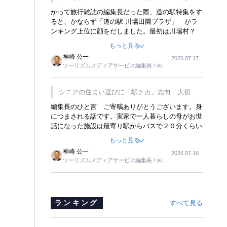
覇
かって旅行雑誌の編集長だった際、道の駅特集をす
ると、かならず「道の駅 川場田園プラザ」 がラ
ンキング上位に顔をだしました。最初は川場村？
どこにある村なのかと思ったものですが、取材に訪
もっと見る
れ永井 彰一社長にインタビューしたら、興味深い
神崎 公一
2026.07.17
話が次々が飛び出しました。プレゼンも巧みで、今
ツーリズムメディアサービス編集長 / ㈱ツ
でも思い出すことが２つあります。一つは、従業員
ーリンクス取締役
に東京ディズニーランドを見学させ、サービス業、
接客業の何かを理解してもらっていることです。
シニアの住まい選びに「駅チカ」志向 大切な
もう一つは1800円もするプレミアムヨーグルトを
のは出かけたくなる暮らし
編集長のひと言 ご寄稿ありがとうございます。身
販売するにあたり、社内に懸念もあったそうです。
につまされる話です。実家で一人暮らしの母がお世
永井社長は、駐車場に都内ナンバーの高級外車が停
話になった施設は最寄り駅からバスで２０分くらい
まっていることに目をつけ、高級商品でも売れると
の立地でした。私の自宅からだと、１時間以上かか
確信したそうです。今回の記事を懐かしく読みまし
もっと見る
りました。母の住まいから近いという理由で、その
た。
神崎 公一
2026.07.16
施設を選択したのですが、私と妹にとっては、半日
ツーリズムメディアサービス編集長 / ㈱ツ
仕事ででした。シニアの住まい選びは、当人だけで
ーリンクス取締役
はなく、世話をする家族の足の便も考えない外池な
いと思いました。
ランキング
すべて見る