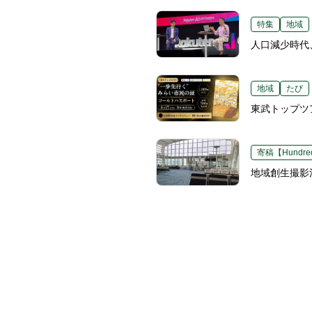
特集
地域
人口減少時代
地域
たび
東武トップツ
寄稿【Hundred
地域創生撮影