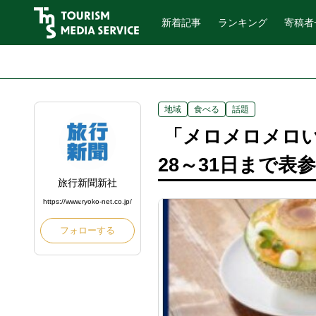
新着記事
ランキング
寄稿者
地域
食べる
話題
「メロメロメロい
28～31日まで表
旅行新聞新社
https://www.ryoko-net.co.jp/
フォローする