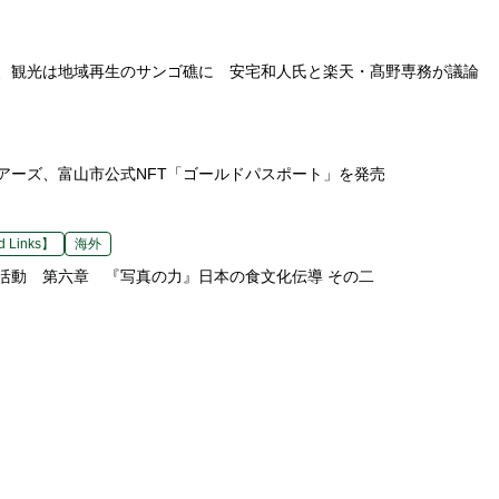
、観光は地域再生のサンゴ礁に 安宅和人氏と楽天・髙野専務が議論
アーズ、富山市公式NFT「ゴールドパスポート」を発売
 Links】
海外
活動 第六章 『写真の力』日本の食文化伝導 その二