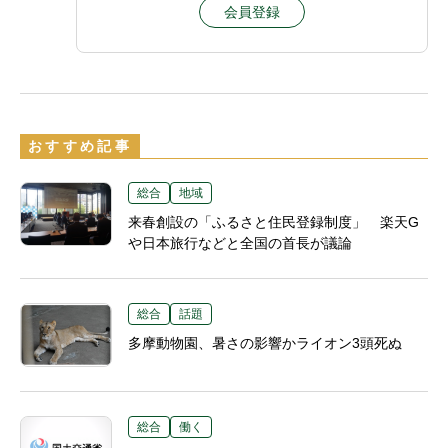
会員登録
おすすめ記事
総合
地域
来春創設の「ふるさと住民登録制度」 楽天G
や日本旅行などと全国の首長が議論
総合
話題
多摩動物園、暑さの影響かライオン3頭死ぬ
総合
働く