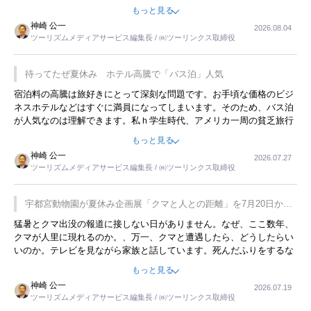
ような意味で、金曜夜にこのようなイベントが行われれば、日本人に
もっと見る
限らず外国人にとっても楽しみが増えるでしょうね。
神崎 公一
2026.08.04
ツーリズムメディアサービス編集長 / ㈱ツーリンクス取締役
待ってたぜ夏休み ホテル高騰で「バス泊」人気
宿泊料の高騰は旅好きにとって深刻な問題です。お手頃な価格のビジ
ネスホテルなどはすぐに満員になってしまいます。そのため、バス泊
が人気なのは理解できます。私ｈ学生時代、アメリカ一周の貧乏旅行
をした時は、移動はグレイハウンドバスでした。夕方から夜の便を利
もっと見る
用してホテル代を浮かせていました。ただし、若いからできたことで
神崎 公一
2026.07.27
す。若い人が夜行バスで京都に行った、青森に行ったと聞くと、疲れ
ツーリズムメディアサービス編集長 / ㈱ツーリンクス取締役
が残らないのかなと思ってしまいます。
宇都宮動物園が夏休み企画展「クマと人との距離」を7月20日から
開催
猛暑とクマ出没の報道に接しない日がありません。なぜ、ここ数年、
クマが人里に現れるのか。、万一、クマと遭遇したら、どうしたらい
いのか。テレビを見ながら家族と話しています。死んだふりをするな
んてことは、冗談でもいえません。そんな中で、この企画展はタイム
もっと見る
リーですね。
神崎 公一
2026.07.19
ツーリズムメディアサービス編集長 / ㈱ツーリンクス取締役