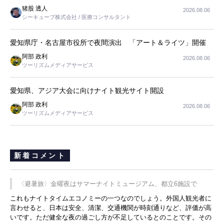
猪股 透人
2026.08.06
シーキューブ株式会社 / 医療コンサルタント
愛知県庁・名古屋市役所で夜間演出 「アート＆ライツ」開催
阿部 政利
2026.08.06
ツーリズムメディアサービス
愛知県、アジア大会に向けナイト観光サイト開設
阿部 政利
2026.08.06
ツーリズムメディアサービス
新着コメント
〈避暑旅〉金曜夜はサマーナイトミュージアム、都立6施設で
これもナイトタイムエコノミーの一つなのでしょう。外国人観光者に
言わせると、日本は安全、清潔、交通機関が時刻通りなど、評価が高
いです。ただ健全な夜の過ごし方が不足しているとのことです。その