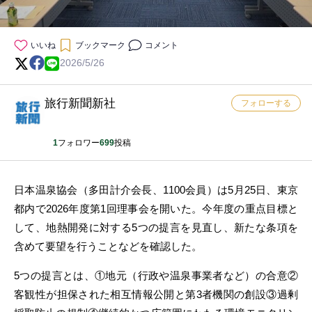
いいね
ブックマーク
コメント
2026/5/26
旅行新聞新社
フォローする
1
フォロワー
699
投稿
日本温泉協会（多田計介会長、1100会員）は5月25日、東京
都内で2026年度第1回理事会を開いた。今年度の重点目標と
して、地熱開発に対する5つの提言を見直し、新たな条項を
含めて要望を行うことなどを確認した。
5つの提言とは、①地元（行政や温泉事業者など）の合意②
客観性が担保された相互情報公開と第3者機関の創設③過剰