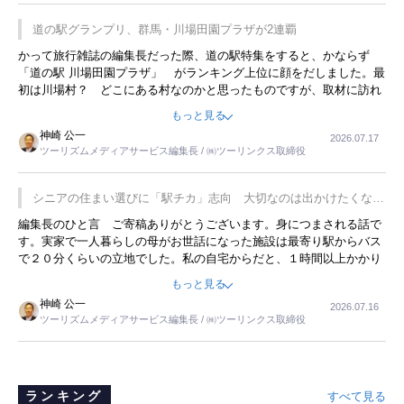
道の駅グランプリ、群馬・川場田園プラザが2連覇
かって旅行雑誌の編集長だった際、道の駅特集をすると、かならず
「道の駅 川場田園プラザ」 がランキング上位に顔をだしました。最
初は川場村？ どこにある村なのかと思ったものですが、取材に訪れ
永井 彰一社長にインタビューしたら、興味深い話が次々が飛び出しま
もっと見る
した。プレゼンも巧みで、今でも思い出すことが２つあります。一つ
神崎 公一
2026.07.17
は、従業員に東京ディズニーランドを見学させ、サービス業、接客業
ツーリズムメディアサービス編集長 / ㈱ツーリンクス取締役
の何かを理解してもらっていることです。 もう一つは1800円もする
プレミアムヨーグルトを販売するにあたり、社内に懸念もあったそう
です。永井社長は、駐車場に都内ナンバーの高級外車が停まっている
シニアの住まい選びに「駅チカ」志向 大切なのは出かけたくなる
ことに目をつけ、高級商品でも売れると確信したそうです。今回の記
暮らし
編集長のひと言 ご寄稿ありがとうございます。身につまされる話で
事を懐かしく読みました。
す。実家で一人暮らしの母がお世話になった施設は最寄り駅からバス
で２０分くらいの立地でした。私の自宅からだと、１時間以上かかり
ました。母の住まいから近いという理由で、その施設を選択したので
もっと見る
すが、私と妹にとっては、半日仕事ででした。シニアの住まい選び
神崎 公一
2026.07.16
は、当人だけではなく、世話をする家族の足の便も考えない外池ない
ツーリズムメディアサービス編集長 / ㈱ツーリンクス取締役
と思いました。
ランキング
すべて見る