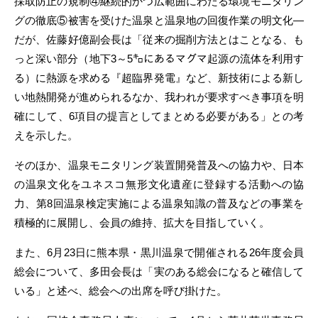
採取防止の規制④継続的かつ広範囲にわたる環境モニタリン
グの徹底⑤被害を受けた温泉と温泉地の回復作業の明文化―
だが、佐藤好億副会長は「従来の掘削方法とはことなる、も
っと深い部分（地下3～5㌔にあるマグマ起源の流体を利用す
る）に熱源を求める『超臨界発電』など、新技術による新し
い地熱開発が進められるなか、我われが要求すべき事項を明
確にして、6項目の提言としてまとめる必要がある」との考
えを示した。
そのほか、温泉モニタリング装置開発普及への協力や、日本
の温泉文化をユネスコ無形文化遺産に登録する活動への協
力、第8回温泉検定実施による温泉知識の普及などの事業を
積極的に展開し、会員の維持、拡大を目指していく。
また、6月23日に熊本県・黒川温泉で開催される26年度会員
総会について、多田会長は「実のある総会になると確信して
いる」と述べ、総会への出席を呼び掛けた。