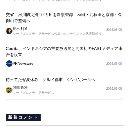
長
交省、河川防災拠点2カ所を新規登録 秋田・北秋田と京都・久
御山で整備へ
長木 利通
2026.08.08
ツーリズムメディアサービス代表 / ㈱ツーリンクス代表取締役社
長
Coolita、インドネシアの主要放送局と同国初のFASTメディア連
合を設立
PRNewswire
2026.08.08
待ってたぜ夏休み グルメ都市、シンガポールへ
阿部 政利
2026.08.08
ツーリズムメディアサービス
新着コメント