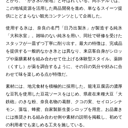
とから、「かき氷の聖地」と呼ばれている。同ホテルでは、
この地域資源を活用した商品開発を進め、単なるスイーツ提
供にとどまらない観光コンテンツとして企画した。
使用する氷は、奈良の名門「日乃出製氷」が製造する純氷
「大和氷室」。雑味のない純氷を用い、同社で研修を受けた
スタッフが一皿ずつ丁寧に削り出す。最大の特徴は、完成品
を提供する一般的なかき氷とは異なり、来店客自身がシロッ
プや薬膳素材を組み合わせて仕上げる体験型スタイル。薬師
（くすし）が薬を調合するように、その日の気分や好みに合
わせて味を楽しめる点が特徴だ。
素材には、地元食材を積極的に採用した。籠滝豆腐店の濃厚
な豆乳を使用した豆花ソースをはじめ、県産在来種大豆「大
鉄砲」のきな粉、奈良名物の葛餅、クコの実、セイロンシナ
モン、藻塩、蜂蜜、自家製新生姜シロップを用意。お品書き
には推奨される組み合わせ例や素材の説明を掲載し、初めて
の利用者でも楽しめる工夫を施している。