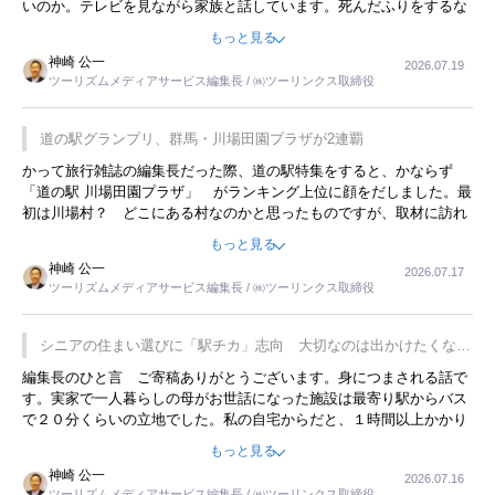
いのか。テレビを見ながら家族と話しています。死んだふりをするな
んてことは、冗談でもいえません。そんな中で、この企画展はタイム
もっと見る
リーですね。
神崎 公一
2026.07.19
ツーリズムメディアサービス編集長 / ㈱ツーリンクス取締役
道の駅グランプリ、群馬・川場田園プラザが2連覇
かって旅行雑誌の編集長だった際、道の駅特集をすると、かならず
「道の駅 川場田園プラザ」 がランキング上位に顔をだしました。最
初は川場村？ どこにある村なのかと思ったものですが、取材に訪れ
永井 彰一社長にインタビューしたら、興味深い話が次々が飛び出しま
もっと見る
した。プレゼンも巧みで、今でも思い出すことが２つあります。一つ
神崎 公一
2026.07.17
は、従業員に東京ディズニーランドを見学させ、サービス業、接客業
ツーリズムメディアサービス編集長 / ㈱ツーリンクス取締役
の何かを理解してもらっていることです。 もう一つは1800円もする
プレミアムヨーグルトを販売するにあたり、社内に懸念もあったそう
です。永井社長は、駐車場に都内ナンバーの高級外車が停まっている
シニアの住まい選びに「駅チカ」志向 大切なのは出かけたくなる
ことに目をつけ、高級商品でも売れると確信したそうです。今回の記
暮らし
編集長のひと言 ご寄稿ありがとうございます。身につまされる話で
事を懐かしく読みました。
す。実家で一人暮らしの母がお世話になった施設は最寄り駅からバス
で２０分くらいの立地でした。私の自宅からだと、１時間以上かかり
ました。母の住まいから近いという理由で、その施設を選択したので
もっと見る
すが、私と妹にとっては、半日仕事ででした。シニアの住まい選び
神崎 公一
2026.07.16
は、当人だけではなく、世話をする家族の足の便も考えない外池ない
ツーリズムメディアサービス編集長 / ㈱ツーリンクス取締役