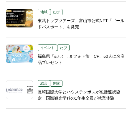
地域
たび
東武トップツアーズ、富山市公式NFT「ゴール
ドパスポート」を発売
イベント
たび
福島県「#ふくしまフォト旅」CP、50人に名産
品プレゼント
総合
体験
長崎国際大学とハウステンボスが包括連携協
定 国際観光学科の1年生全員が就業体験