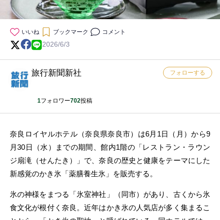
いいね
ブックマーク
コメント
2026/6/3
旅行新聞新社
フォローする
1
フォロワー
702
投稿
奈良ロイヤルホテル（奈良県奈良市）は6月1日（月）から9
月30日（水）までの期間、館内1階の「レストラン・ラウン
ジ扇滝（せんたき）」で、奈良の歴史と健康をテーマにした
新感覚のかき氷「薬膳養生氷」を販売する。
氷の神様をまつる「氷室神社」（同市）があり、古くから氷
食文化が根付く奈良。近年はかき氷の人気店が多く集まるこ