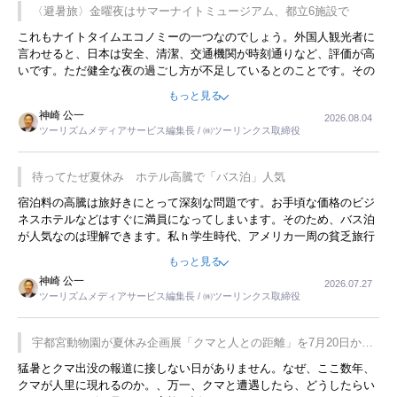
〈避暑旅〉金曜夜はサマーナイトミュージアム、都立6施設で
これもナイトタイムエコノミーの一つなのでしょう。外国人観光者に
言わせると、日本は安全、清潔、交通機関が時刻通りなど、評価が高
いです。ただ健全な夜の過ごし方が不足しているとのことです。その
ような意味で、金曜夜にこのようなイベントが行われれば、日本人に
もっと見る
限らず外国人にとっても楽しみが増えるでしょうね。
神崎 公一
2026.08.04
ツーリズムメディアサービス編集長 / ㈱ツーリンクス取締役
待ってたぜ夏休み ホテル高騰で「バス泊」人気
宿泊料の高騰は旅好きにとって深刻な問題です。お手頃な価格のビジ
ネスホテルなどはすぐに満員になってしまいます。そのため、バス泊
が人気なのは理解できます。私ｈ学生時代、アメリカ一周の貧乏旅行
をした時は、移動はグレイハウンドバスでした。夕方から夜の便を利
もっと見る
用してホテル代を浮かせていました。ただし、若いからできたことで
神崎 公一
2026.07.27
す。若い人が夜行バスで京都に行った、青森に行ったと聞くと、疲れ
ツーリズムメディアサービス編集長 / ㈱ツーリンクス取締役
が残らないのかなと思ってしまいます。
宇都宮動物園が夏休み企画展「クマと人との距離」を7月20日から
開催
猛暑とクマ出没の報道に接しない日がありません。なぜ、ここ数年、
クマが人里に現れるのか。、万一、クマと遭遇したら、どうしたらい