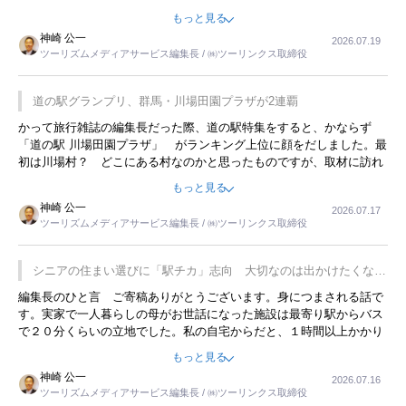
んてことは、冗談でもいえません。そんな中で、この企画展はタイム
もっと見る
リーですね。
神崎 公一
2026.07.19
ツーリズムメディアサービス編集長 / ㈱ツーリンクス取締役
道の駅グランプリ、群馬・川場田園プラザが2連覇
かって旅行雑誌の編集長だった際、道の駅特集をすると、かならず
「道の駅 川場田園プラザ」 がランキング上位に顔をだしました。最
初は川場村？ どこにある村なのかと思ったものですが、取材に訪れ
永井 彰一社長にインタビューしたら、興味深い話が次々が飛び出しま
もっと見る
した。プレゼンも巧みで、今でも思い出すことが２つあります。一つ
神崎 公一
2026.07.17
は、従業員に東京ディズニーランドを見学させ、サービス業、接客業
ツーリズムメディアサービス編集長 / ㈱ツーリンクス取締役
の何かを理解してもらっていることです。 もう一つは1800円もする
プレミアムヨーグルトを販売するにあたり、社内に懸念もあったそう
です。永井社長は、駐車場に都内ナンバーの高級外車が停まっている
シニアの住まい選びに「駅チカ」志向 大切なのは出かけたくなる
ことに目をつけ、高級商品でも売れると確信したそうです。今回の記
暮らし
編集長のひと言 ご寄稿ありがとうございます。身につまされる話で
事を懐かしく読みました。
す。実家で一人暮らしの母がお世話になった施設は最寄り駅からバス
で２０分くらいの立地でした。私の自宅からだと、１時間以上かかり
ました。母の住まいから近いという理由で、その施設を選択したので
もっと見る
すが、私と妹にとっては、半日仕事ででした。シニアの住まい選び
神崎 公一
2026.07.16
は、当人だけではなく、世話をする家族の足の便も考えない外池ない
ツーリズムメディアサービス編集長 / ㈱ツーリンクス取締役
と思いました。