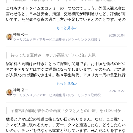
これもナイトタイムエコノミーの一つなのでしょう。外国人観光者に
言わせると、日本は安全、清潔、交通機関が時刻通りなど、評価が高
いです。ただ健全な夜の過ごし方が不足しているとのことです。その
ような意味で、金曜夜にこのようなイベントが行われれば、日本人に
もっと見る
限らず外国人にとっても楽しみが増えるでしょうね。
神崎 公一
2026.08.04
ツーリズムメディアサービス編集長 / ㈱ツーリンクス取締役
待ってたぜ夏休み ホテル高騰で「バス泊」人気
宿泊料の高騰は旅好きにとって深刻な問題です。お手頃な価格のビジ
ネスホテルなどはすぐに満員になってしまいます。そのため、バス泊
が人気なのは理解できます。私ｈ学生時代、アメリカ一周の貧乏旅行
をした時は、移動はグレイハウンドバスでした。夕方から夜の便を利
もっと見る
用してホテル代を浮かせていました。ただし、若いからできたことで
神崎 公一
2026.07.27
す。若い人が夜行バスで京都に行った、青森に行ったと聞くと、疲れ
ツーリズムメディアサービス編集長 / ㈱ツーリンクス取締役
が残らないのかなと思ってしまいます。
宇都宮動物園が夏休み企画展「クマと人との距離」を7月20日から
開催
猛暑とクマ出没の報道に接しない日がありません。なぜ、ここ数年、
クマが人里に現れるのか。、万一、クマと遭遇したら、どうしたらい
いのか。テレビを見ながら家族と話しています。死んだふりをするな