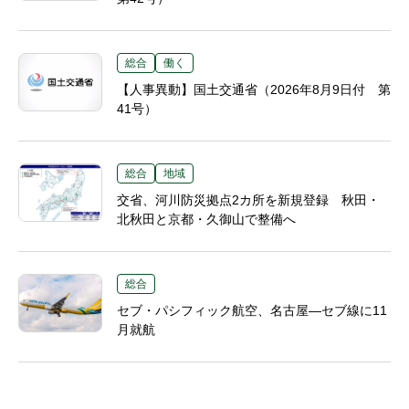
総合
働く
【人事異動】国土交通省（2026年8月9日付 第
41号）
総合
地域
交省、河川防災拠点2カ所を新規登録 秋田・
北秋田と京都・久御山で整備へ
総合
セブ・パシフィック航空、名古屋―セブ線に11
月就航