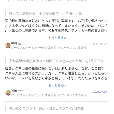
ツーリズムメディアサービス編集長 / ㈱ツーリンクス取締役
待ってたぜ夏休み ホテル高騰で「バス泊」人気
宿泊料の高騰は旅好きにとって深刻な問題です。お手頃な価格のビジ
ネスホテルなどはすぐに満員になってしまいます。そのため、バス泊
が人気なのは理解できます。私ｈ学生時代、アメリカ一周の貧乏旅行
をした時は、移動はグレイハウンドバスでした。夕方から夜の便を利
もっと見る
用してホテル代を浮かせていました。ただし、若いからできたことで
神崎 公一
2026.07.27
す。若い人が夜行バスで京都に行った、青森に行ったと聞くと、疲れ
ツーリズムメディアサービス編集長 / ㈱ツーリンクス取締役
が残らないのかなと思ってしまいます。
宇都宮動物園が夏休み企画展「クマと人との距離」を7月20日から
開催
猛暑とクマ出没の報道に接しない日がありません。なぜ、ここ数年、
クマが人里に現れるのか。、万一、クマと遭遇したら、どうしたらい
いのか。テレビを見ながら家族と話しています。死んだふりをするな
んてことは、冗談でもいえません。そんな中で、この企画展はタイム
もっと見る
リーですね。
神崎 公一
2026.07.19
ツーリズムメディアサービス編集長 / ㈱ツーリンクス取締役
道の駅グランプリ、群馬・川場田園プラザが2連覇