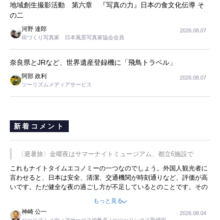
地域創生撮影活動 第六章 『写真の力』日本の食文化伝導 そ
の二
河野 達郎
2026.08.07
街づくり写真家 日本風景写真家協会会員
奈良県とJRなど、世界遺産登録機に「飛鳥トラベル」
阿部 政利
2026.08.07
ツーリズムメディアサービス
新着コメント
〈避暑旅〉金曜夜はサマーナイトミュージアム、都立6施設で
これもナイトタイムエコノミーの一つなのでしょう。外国人観光者に
言わせると、日本は安全、清潔、交通機関が時刻通りなど、評価が高
いです。ただ健全な夜の過ごし方が不足しているとのことです。その
ような意味で、金曜夜にこのようなイベントが行われれば、日本人に
もっと見る
限らず外国人にとっても楽しみが増えるでしょうね。
神崎 公一
2026.08.04