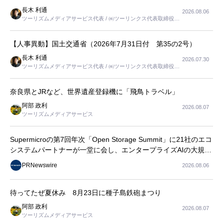
長木 利通
2026.08.06
ツーリズムメディアサービス代表 / ㈱ツーリンクス代表取締役社
長
【人事異動】国土交通省（2026年7月31日付 第35の2号）
長木 利通
2026.07.30
ツーリズムメディアサービス代表 / ㈱ツーリンクス代表取締役社
長
奈良県とJRなど、世界遺産登録機に「飛鳥トラベル」
阿部 政利
2026.08.07
ツーリズムメディアサービス
Supermicroの第7回年次「Open Storage Summit」に21社のエコ
システムパートナーが一堂に会し、エンタープライズAIの大規模
導入に関する実践的なガイダンスを共有
PRNewswire
2026.08.06
待ってたぜ夏休み 8月23日に種子島鉄砲まつり
阿部 政利
2026.08.07
ツーリズムメディアサービス