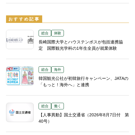
おすすめ記事
総合
体験
長崎国際大学とハウステンボスが包括連携協
定 国際観光学科の1年生全員が就業体験
総合
海外
韓国観光公社が初韓旅行キャンペーン、JATAの
「もっと！海外へ」と連携
総合
働く
【人事異動】国土交通省（2026年8月7日付 第
40号）