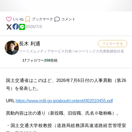
いいね
ブックマーク
コメント
2026/7/3
長木 利通
フォローする
ツーリズムメディアサービス代表 / ㈱ツーリンクス代表取締役社長
17
フォロワー
208
投稿
国土交通省はこのほど、2026年7月6日付の人事異動（第26
号）を発表した。
URL
https://www.mlit.go.jp/about/content/002010455.pdf
異動内容は次の通り（新役職、旧役職、氏名※敬称略）。
・国土交通大学校教授（道路局総務課高速道路経営管理室