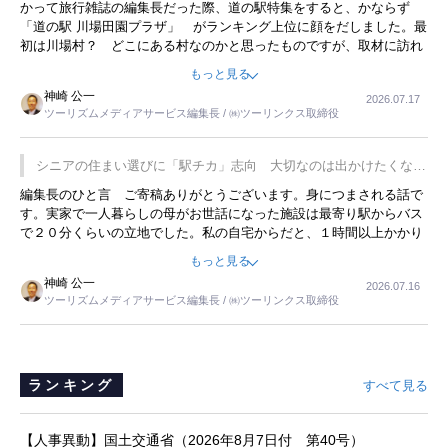
かって旅行雑誌の編集長だった際、道の駅特集をすると、かならず
「道の駅 川場田園プラザ」 がランキング上位に顔をだしました。最
初は川場村？ どこにある村なのかと思ったものですが、取材に訪れ
永井 彰一社長にインタビューしたら、興味深い話が次々が飛び出しま
もっと見る
した。プレゼンも巧みで、今でも思い出すことが２つあります。一つ
神崎 公一
2026.07.17
は、従業員に東京ディズニーランドを見学させ、サービス業、接客業
ツーリズムメディアサービス編集長 / ㈱ツーリンクス取締役
の何かを理解してもらっていることです。 もう一つは1800円もする
プレミアムヨーグルトを販売するにあたり、社内に懸念もあったそう
です。永井社長は、駐車場に都内ナンバーの高級外車が停まっている
シニアの住まい選びに「駅チカ」志向 大切なのは出かけたくなる
ことに目をつけ、高級商品でも売れると確信したそうです。今回の記
暮らし
編集長のひと言 ご寄稿ありがとうございます。身につまされる話で
事を懐かしく読みました。
す。実家で一人暮らしの母がお世話になった施設は最寄り駅からバス
で２０分くらいの立地でした。私の自宅からだと、１時間以上かかり
ました。母の住まいから近いという理由で、その施設を選択したので
もっと見る
すが、私と妹にとっては、半日仕事ででした。シニアの住まい選び
神崎 公一
2026.07.16
は、当人だけではなく、世話をする家族の足の便も考えない外池ない
ツーリズムメディアサービス編集長 / ㈱ツーリンクス取締役
と思いました。
ランキング
すべて見る
【人事異動】国土交通省（2026年8月7日付 第40号）