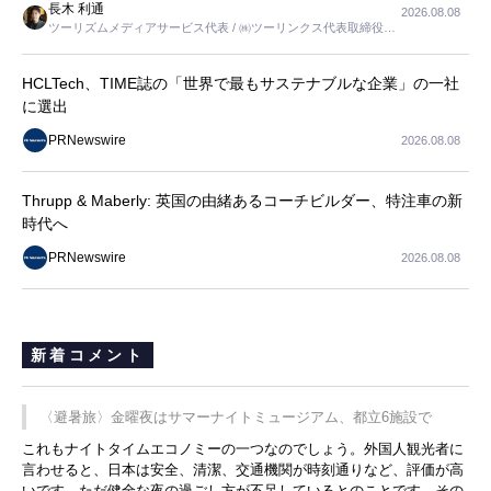
長木 利通
2026.08.08
ツーリズムメディアサービス代表 / ㈱ツーリンクス代表取締役社
長
HCLTech、TIME誌の「世界で最もサステナブルな企業」の一社
に選出
PRNewswire
2026.08.08
Thrupp & Maberly: 英国の由緒あるコーチビルダー、特注車の新
時代へ
PRNewswire
2026.08.08
新着コメント
〈避暑旅〉金曜夜はサマーナイトミュージアム、都立6施設で
これもナイトタイムエコノミーの一つなのでしょう。外国人観光者に
言わせると、日本は安全、清潔、交通機関が時刻通りなど、評価が高
いです。ただ健全な夜の過ごし方が不足しているとのことです。その