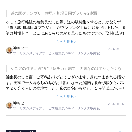
道の駅グランプリ、群馬・川場田園プラザが2連覇
かって旅行雑誌の編集長だった際、道の駅特集をすると、かならず
「道の駅 川場田園プラザ」 がランキング上位に顔をだしました。最
初は川場村？ どこにある村なのかと思ったものですが、取材に訪れ
永井 彰一社長にインタビューしたら、興味深い話が次々が飛び出しま
もっと見る
した。プレゼンも巧みで、今でも思い出すことが２つあります。一つ
神崎 公一
2026.07.17
は、従業員に東京ディズニーランドを見学させ、サービス業、接客業
ツーリズムメディアサービス編集長 / ㈱ツーリンクス取締役
の何かを理解してもらっていることです。 もう一つは1800円もする
プレミアムヨーグルトを販売するにあたり、社内に懸念もあったそう
です。永井社長は、駐車場に都内ナンバーの高級外車が停まっている
シニアの住まい選びに「駅チカ」志向 大切なのは出かけたくなる
ことに目をつけ、高級商品でも売れると確信したそうです。今回の記
暮らし
編集長のひと言 ご寄稿ありがとうございます。身につまされる話で
事を懐かしく読みました。
す。実家で一人暮らしの母がお世話になった施設は最寄り駅からバス
で２０分くらいの立地でした。私の自宅からだと、１時間以上かかり
ました。母の住まいから近いという理由で、その施設を選択したので
もっと見る
すが、私と妹にとっては、半日仕事ででした。シニアの住まい選び
神崎 公一
2026.07.16
は、当人だけではなく、世話をする家族の足の便も考えない外池ない
ツーリズムメディアサービス編集長 / ㈱ツーリンクス取締役
と思いました。