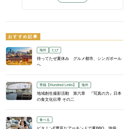
おすすめ記事
海外
たび
待ってたぜ夏休み グルメ都市、シンガポール
へ
寄稿【Hundred Links】
海外
地域創生撮影活動 第六章 『写真の力』日本
の食文化伝導 その二
食べる
ビタミンE豊富なアーモンドで夏BBQ、池袋