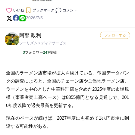
いいね
ブックマーク
コメント
2026/7/5
阿部 政利
フォローする
ツーリズムメディアサービス
3
フォロワー
247
投稿
全国のラーメン店市場が拡大を続けている。帝国データバン
クの調査によると、全国のチェーン店やご当地ラーメン店、
ラーメンを中心とした中華料理店を含めた2025年度の市場規
模（事業者売上高ベース）は8855億円となる見通しで、201
0年度以降で過去最高を更新する。
現在のペースが続けば、2027年度にも初めて1兆円市場に到
達する可能性がある。