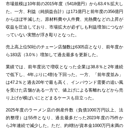
市場規模は10年前の2015年度（5418億円）から63.4％拡大し
た。一方、利益（純損益合計）は171億円と前年度の356億円
からほぼ半減した。原材料費や人件費、光熱費などの上昇が
収益を圧迫しており、市場拡大が必ずしも利益増加につなが
っていない実態が浮き彫りとなった。
売上高上位50社のチェーン店舗数は6305店となり、前年度か
ら183店（3.0％）増加して過去最多を更新した。
業績では、前年度比で増収となった企業は38.8％と2年連続
で低下し、4年ぶりに4割を下回った。一方、「前年度並み」
は47.2％と過去20年で最も高く、インバウンド需要の追い風
を受けた店舗がある一方で、値上げによる客離れなどから売
り上げが横ばいにとどまるケースも目立った。
2025年度のラーメン店の倒産件数（負債1000万円以上、法
的整理）は55件となり、過去最多だった2023年度の75件か
ら2年連続で減少した。ただ、約8割が資本金1000万円未満の