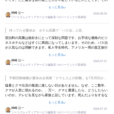
ような意味で、金曜夜にこのようなイベントが行われれば、日本人に
もっと見る
限らず外国人にとっても楽しみが増えるでしょうね。
神崎 公一
2026.08.04
ツーリズムメディアサービス編集長 / ㈱ツーリンクス取締役
待ってたぜ夏休み ホテル高騰で「バス泊」人気
宿泊料の高騰は旅好きにとって深刻な問題です。お手頃な価格のビジ
ネスホテルなどはすぐに満員になってしまいます。そのため、バス泊
が人気なのは理解できます。私ｈ学生時代、アメリカ一周の貧乏旅行
をした時は、移動はグレイハウンドバスでした。夕方から夜の便を利
もっと見る
用してホテル代を浮かせていました。ただし、若いからできたことで
神崎 公一
2026.07.27
す。若い人が夜行バスで京都に行った、青森に行ったと聞くと、疲れ
ツーリズムメディアサービス編集長 / ㈱ツーリンクス取締役
が残らないのかなと思ってしまいます。
宇都宮動物園が夏休み企画展「クマと人との距離」を7月20日から
開催
猛暑とクマ出没の報道に接しない日がありません。なぜ、ここ数年、
クマが人里に現れるのか。、万一、クマと遭遇したら、どうしたらい
いのか。テレビを見ながら家族と話しています。死んだふりをするな
んてことは、冗談でもいえません。そんな中で、この企画展はタイム
もっと見る
リーですね。
神崎 公一
2026.07.19
ツーリズムメディアサービス編集長 / ㈱ツーリンクス取締役