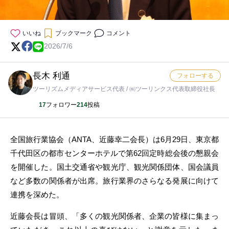
いいね
ブックマーク
コメント
2026/7/6
長木 利通
フォローする
ツーリズムメディアサービス代表 / ㈱ツーリンクス代表取締役社長
17
フォロワー
214
投稿
全国旅行業協会（ANTA、近藤幸二会長）は6月29日、東京都
千代田区の都市センターホテルで第62回定時総会後の懇親会
を開催した。国土交通省や観光庁、観光関係団体、国会議員
など多数の関係者が出席。旅行業界のさらなる発展に向けて
連携を深めた。
近藤会長は冒頭、「多くの観光関係者、企業の皆様に集まっ