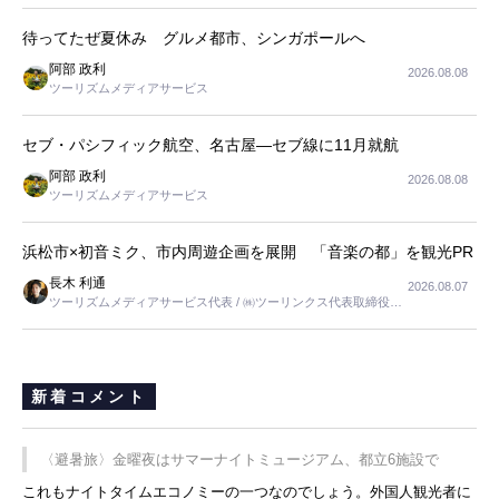
待ってたぜ夏休み グルメ都市、シンガポールへ
阿部 政利
2026.08.08
ツーリズムメディアサービス
セブ・パシフィック航空、名古屋―セブ線に11月就航
阿部 政利
2026.08.08
ツーリズムメディアサービス
浜松市×初音ミク、市内周遊企画を展開 「音楽の都」を観光PR
長木 利通
2026.08.07
ツーリズムメディアサービス代表 / ㈱ツーリンクス代表取締役社
長
新着コメント
〈避暑旅〉金曜夜はサマーナイトミュージアム、都立6施設で
これもナイトタイムエコノミーの一つなのでしょう。外国人観光者に