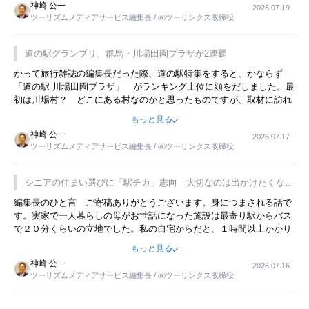
神崎 公一
2026.07.19
ツーリズムメディアサービス編集長 / ㈱ツーリンクス取締役
道の駅グランプリ、群馬・川場田園プラザが2連覇
かって旅行雑誌の編集長だった際、道の駅特集をすると、かならず
「道の駅 川場田園プラザ」 がランキング上位に顔をだしました。最
初は川場村？ どこにある村なのかと思ったものですが、取材に訪れ
永井 彰一社長にインタビューしたら、興味深い話が次々が飛び出しま
もっと見る
した。プレゼンも巧みで、今でも思い出すことが２つあります。一つ
神崎 公一
2026.07.17
は、従業員に東京ディズニーランドを見学させ、サービス業、接客業
ツーリズムメディアサービス編集長 / ㈱ツーリンクス取締役
の何かを理解してもらっていることです。 もう一つは1800円もする
プレミアムヨーグルトを販売するにあたり、社内に懸念もあったそう
です。永井社長は、駐車場に都内ナンバーの高級外車が停まっている
シニアの住まい選びに「駅チカ」志向 大切なのは出かけたくなる
ことに目をつけ、高級商品でも売れると確信したそうです。今回の記
暮らし
編集長のひと言 ご寄稿ありがとうございます。身につまされる話で
事を懐かしく読みました。
す。実家で一人暮らしの母がお世話になった施設は最寄り駅からバス
で２０分くらいの立地でした。私の自宅からだと、１時間以上かかり
ました。母の住まいから近いという理由で、その施設を選択したので
もっと見る
すが、私と妹にとっては、半日仕事ででした。シニアの住まい選び
神崎 公一
2026.07.16
は、当人だけではなく、世話をする家族の足の便も考えない外池ない
ツーリズムメディアサービス編集長 / ㈱ツーリンクス取締役
と思いました。