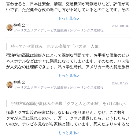
言わせると、日本は安全、清潔、交通機関が時刻通りなど、評価が高
いです。ただ健全な夜の過ごし方が不足しているとのことです。その
ような意味で、金曜夜にこのようなイベントが行われれば、日本人に
もっと見る
限らず外国人にとっても楽しみが増えるでしょうね。
神崎 公一
2026.08.04
ツーリズムメディアサービス編集長 / ㈱ツーリンクス取締役
待ってたぜ夏休み ホテル高騰で「バス泊」人気
宿泊料の高騰は旅好きにとって深刻な問題です。お手頃な価格のビジ
ネスホテルなどはすぐに満員になってしまいます。そのため、バス泊
が人気なのは理解できます。私ｈ学生時代、アメリカ一周の貧乏旅行
をした時は、移動はグレイハウンドバスでした。夕方から夜の便を利
もっと見る
用してホテル代を浮かせていました。ただし、若いからできたことで
神崎 公一
2026.07.27
す。若い人が夜行バスで京都に行った、青森に行ったと聞くと、疲れ
ツーリズムメディアサービス編集長 / ㈱ツーリンクス取締役
が残らないのかなと思ってしまいます。
宇都宮動物園が夏休み企画展「クマと人との距離」を7月20日から
開催
猛暑とクマ出没の報道に接しない日がありません。なぜ、ここ数年、
クマが人里に現れるのか。、万一、クマと遭遇したら、どうしたらい
いのか。テレビを見ながら家族と話しています。死んだふりをするな
んてことは、冗談でもいえません。そんな中で、この企画展はタイム
もっと見る
リーですね。