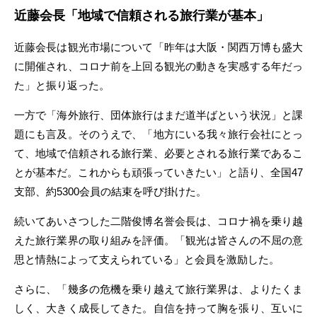
近藤会長「地域で信頼される旅行業が基本」
近藤会長は観光市場について「昨年は大阪・関西万博も盛大
に開催され、コロナ前を上回る観光の動きを実感する年だっ
た」と振り返った。
一方で「海外旅行、団体旅行はまだ道半ばという状況」と課
題にも言及。そのうえで、「地方にいる我々旅行会社にとっ
て、地域で信頼される旅行業、必要とされる旅行業であるこ
とが基本だ。これからも頑張っていきたい」と語り、全国47
支部、約5300会員の結束を呼び掛けた。
続いてあいさつした二階俊博名誉会長は、コロナ禍を乗り越
えた旅行業界の取り組みを評価。「観光は皆さんの不屈の意
思と情熱によって支えられている」と会員を激励した。
さらに、「幾多の危機を乗り越えて旅行業界は、よりたくま
しく、大きく成長してきた。自信を持って胸を張り、互いに