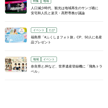
特集
地域
人口減少時代、観光は地域再生のサンゴ礁に
安宅和人氏と楽天・髙野専務が議論
イベント
たび
福島県「#ふくしまフォト旅」CP、50人に名産
品プレゼント
地域
イベント
奈良県とJRなど、世界遺産登録機に「飛鳥トラ
ベル」