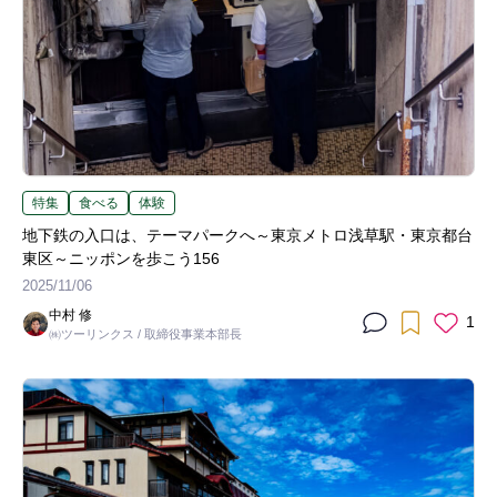
特集
食べる
体験
地下鉄の入口は、テーマパークへ～東京メトロ浅草駅・東京都台
東区～ニッポンを歩こう156
2025/11/06
中村 修
1
㈱ツーリンクス / 取締役事業本部長