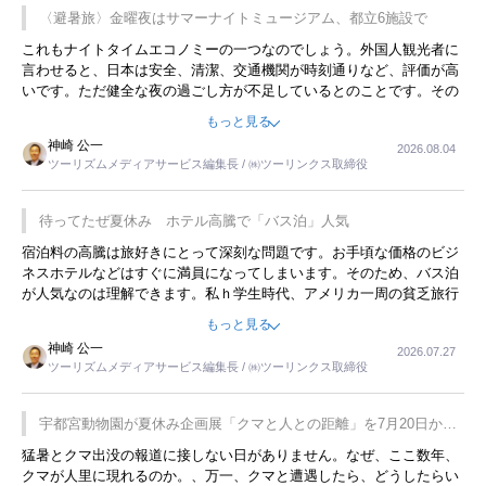
〈避暑旅〉金曜夜はサマーナイトミュージアム、都立6施設で
これもナイトタイムエコノミーの一つなのでしょう。外国人観光者に
言わせると、日本は安全、清潔、交通機関が時刻通りなど、評価が高
いです。ただ健全な夜の過ごし方が不足しているとのことです。その
ような意味で、金曜夜にこのようなイベントが行われれば、日本人に
もっと見る
限らず外国人にとっても楽しみが増えるでしょうね。
神崎 公一
2026.08.04
ツーリズムメディアサービス編集長 / ㈱ツーリンクス取締役
待ってたぜ夏休み ホテル高騰で「バス泊」人気
宿泊料の高騰は旅好きにとって深刻な問題です。お手頃な価格のビジ
ネスホテルなどはすぐに満員になってしまいます。そのため、バス泊
が人気なのは理解できます。私ｈ学生時代、アメリカ一周の貧乏旅行
をした時は、移動はグレイハウンドバスでした。夕方から夜の便を利
もっと見る
用してホテル代を浮かせていました。ただし、若いからできたことで
神崎 公一
2026.07.27
す。若い人が夜行バスで京都に行った、青森に行ったと聞くと、疲れ
ツーリズムメディアサービス編集長 / ㈱ツーリンクス取締役
が残らないのかなと思ってしまいます。
宇都宮動物園が夏休み企画展「クマと人との距離」を7月20日から
開催
猛暑とクマ出没の報道に接しない日がありません。なぜ、ここ数年、
クマが人里に現れるのか。、万一、クマと遭遇したら、どうしたらい