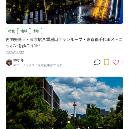
特集
地域
体験
再開発途上～東京駅八重洲口グランルーフ・東京都千代田区～ニ
ッポンを歩こう154
2025/11/02
中村 修
1
㈱ツーリンクス / 取締役事業本部長