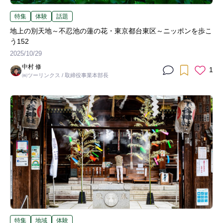
特集
体験
話題
地上の別天地～不忍池の蓮の花・東京都台東区～ニッポンを歩こ
う152
2025/10/29
中村 修
1
㈱ツーリンクス / 取締役事業本部長
特集
地域
体験