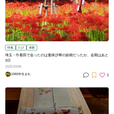
特集
たび
体験
埼玉・巾着田で会ったのは曼殊沙華の妖精だったか、会期はあと
3日
2025/10/06
1960年生まれ
1