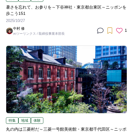
暑さを忘れて、お参りを～下谷神社・東京都台東区～ニッポンを
歩こう151
2025/10/27
中村 修
1
㈱ツーリンクス / 取締役事業本部長
特集
地域
体験
丸の内は三菱村だ～三菱一号館美術館・東京都千代田区～ニッポ