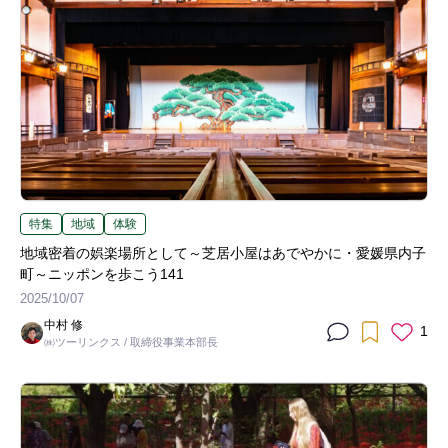
特集
地域
体験
地域密着の娯楽場所として～芝居小屋はあでやかに・愛媛県内子
町～ニッポンを歩こう141
2025/10/07
中村 修
1
㈱ツーリンクス / 取締役事業本部長