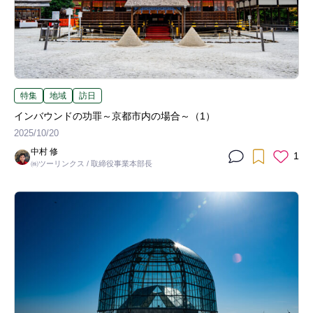
特集
地域
訪日
インバウンドの功罪～京都市内の場合～（1）
2025/10/20
中村 修
1
㈱ツーリンクス / 取締役事業本部長