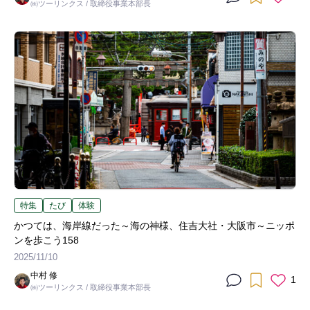
㈱ツーリンクス / 取締役事業本部長
特集
たび
体験
かつては、海岸線だった～海の神様、住吉大社・大阪市～ニッポ
ンを歩こう158
2025/11/10
中村 修
1
㈱ツーリンクス / 取締役事業本部長