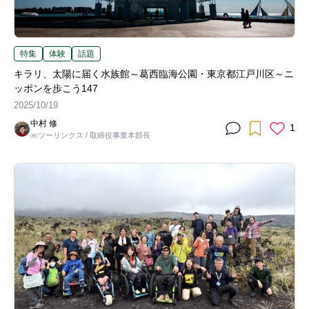
特集
体験
話題
キラリ、太陽に届く水族館～葛西臨海公園・東京都江戸川区～ニ
ッポンを歩こう147
2025/10/19
中村 修
1
㈱ツーリンクス / 取締役事業本部長