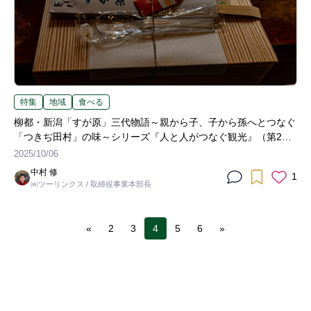
特集
地域
食べる
柳都・新潟「すが原」三代物語～親から子、子から孫へとつなぐ
「つきぢ田村」の味～シリーズ『人と人がつなぐ観光』（第2
回）
2025/10/06
中村 修
1
㈱ツーリンクス / 取締役事業本部長
«
2
3
4
5
6
»