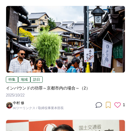
特集
地域
訪日
インバウンドの功罪～京都市内の場合～（2）
2025/10/22
中村 修
1
㈱ツーリンクス / 取締役事業本部長