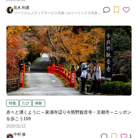
長木 利通
ツーリズムメディアサービス代表 / ㈱ツーリンクス代表取
締役社長
特集
たび
体験
赤々と湧くように～泉涌寺辺り今熊野観音寺・京都市～ニッポン
を歩こう159
2025/11/12
中村 修
1