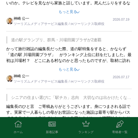
いのか。テレビを見ながら家族と話しています。死んだふりをするな
んてことは、冗談でもいえません。そんな中で、この企画展はタイム
もっと見る
リーですね。
神崎 公一
2026.07.19
ツーリズムメディアサービス編集長 / ㈱ツーリンクス取締役
道の駅グランプリ、群馬・川場田園プラザが2連覇
かって旅行雑誌の編集長だった際、道の駅特集をすると、かならず
「道の駅 川場田園プラザ」 がランキング上位に顔をだしました。最
初は川場村？ どこにある村なのかと思ったものですが、取材に訪れ
永井 彰一社長にインタビューしたら、興味深い話が次々が飛び出しま
もっと見る
した。プレゼンも巧みで、今でも思い出すことが２つあります。一つ
神崎 公一
2026.07.17
は、従業員に東京ディズニーランドを見学させ、サービス業、接客業
ツーリズムメディアサービス編集長 / ㈱ツーリンクス取締役
の何かを理解してもらっていることです。 もう一つは1800円もする
プレミアムヨーグルトを販売するにあたり、社内に懸念もあったそう
です。永井社長は、駐車場に都内ナンバーの高級外車が停まっている
シニアの住まい選びに「駅チカ」志向 大切なのは出かけたくなる
ことに目をつけ、高級商品でも売れると確信したそうです。今回の記
暮らし
編集長のひと言 ご寄稿ありがとうございます。身につまされる話で
事を懐かしく読みました。
す。実家で一人暮らしの母がお世話になった施設は最寄り駅からバス
で２０分くらいの立地でした。私の自宅からだと、１時間以上かかり
ました。母の住まいから近いという理由で、その施設を選択したので
もっと見る
すが、私と妹にとっては、半日仕事ででした。シニアの住まい選び
ホーム
新着記事
ランキング
寄稿者一覧
神崎 公一
2026.07.16
は、当人だけではなく、世話をする家族の足の便も考えない外池ない