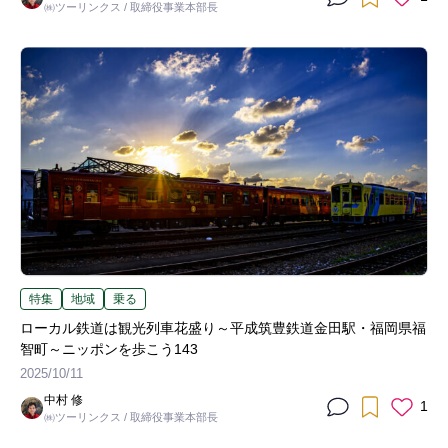
㈱ツーリンクス / 取締役事業本部長
特集
地域
乗る
ローカル鉄道は観光列車花盛り～平成筑豊鉄道金田駅・福岡県福
智町～ニッポンを歩こう143
2025/10/11
中村 修
1
㈱ツーリンクス / 取締役事業本部長