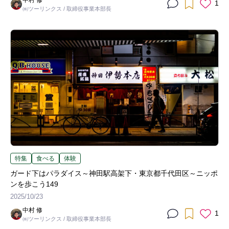
中村 修
1
㈱ツーリンクス / 取締役事業本部長
特集
食べる
体験
ガード下はパラダイス～神田駅高架下・東京都千代田区～ニッポ
ンを歩こう149
2025/10/23
中村 修
1
㈱ツーリンクス / 取締役事業本部長