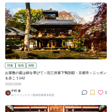
特集
地域
体験
お屋敷の庭は錦を帯びて～旧三井家下鴨別邸・京都市～ニッポン
を歩こう142
2025/10/09
中村 修
1
㈱ツーリンクス / 取締役事業本部長