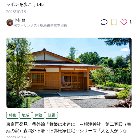
ッポンを歩こう145
2025/10/15
中村 修
1
㈱ツーリンクス / 取締役事業本部長
特集
地域
体験
話題
東京再発見・番外編「舞姫は永遠に」～根津神社 第二客殿（舞
姫の家）森鴎外旧居・旧赤松家住宅～シリーズ『人と人がつなぐ
観光』（第3回）