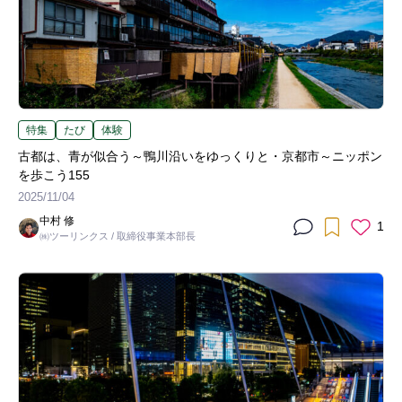
特集
たび
体験
古都は、青が似合う～鴨川沿いをゆっくりと・京都市～ニッポン
を歩こう155
2025/11/04
中村 修
1
㈱ツーリンクス / 取締役事業本部長