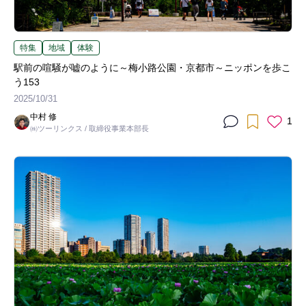
特集
地域
体験
駅前の喧騒が嘘のように～梅小路公園・京都市～ニッポンを歩こ
う153
2025/10/31
中村 修
1
㈱ツーリンクス / 取締役事業本部長