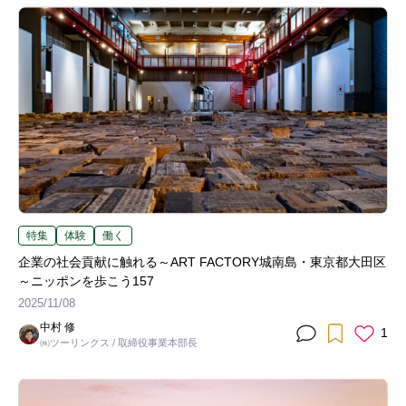
特集
体験
働く
企業の社会貢献に触れる～ART FACTORY城南島・東京都大田区
～ニッポンを歩こう157
2025/11/08
中村 修
1
㈱ツーリンクス / 取締役事業本部長