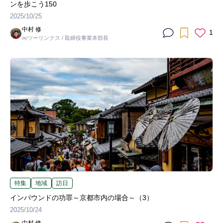
ンを歩こう150
2025/10/25
中村 修
1
㈱ツーリンクス / 取締役事業本部長
特集
地域
訪日
インバウンドの功罪～京都市内の場合～（3）
2025/10/24