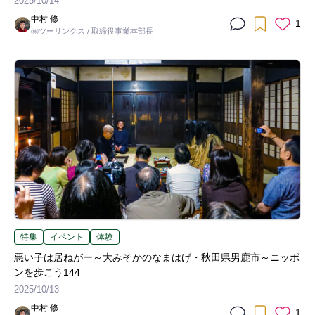
2025/10/14
中村 修
1
㈱ツーリンクス / 取締役事業本部長
特集
イベント
体験
悪い子は居ねがー～大みそかのなまはげ・秋田県男鹿市～ニッポ
ンを歩こう144
2025/10/13
中村 修
1