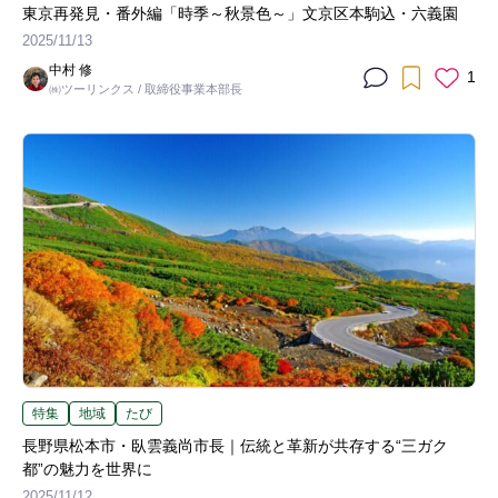
東京再発見・番外編「時季～秋景色～」文京区本駒込・六義園
2025/11/13
中村 修
1
㈱ツーリンクス / 取締役事業本部長
特集
地域
たび
長野県松本市・臥雲義尚市長｜伝統と革新が共存する“三ガク
都”の魅力を世界に
2025/11/12