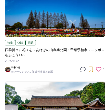
特集
体験
話題
四季折々に花々を～あけぼの山農業公園・千葉県柏市～ニッポン
を歩こう148
2025/10/21
中村 修
1
㈱ツーリンクス / 取締役事業本部長