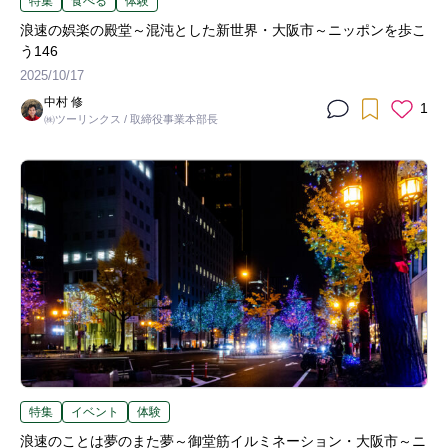
特集
食べる
体験
浪速の娯楽の殿堂～混沌とした新世界・大阪市～ニッポンを歩こ
う146
2025/10/17
中村 修
1
㈱ツーリンクス / 取締役事業本部長
特集
イベント
体験
浪速のことは夢のまた夢～御堂筋イルミネーション・大阪市～ニ