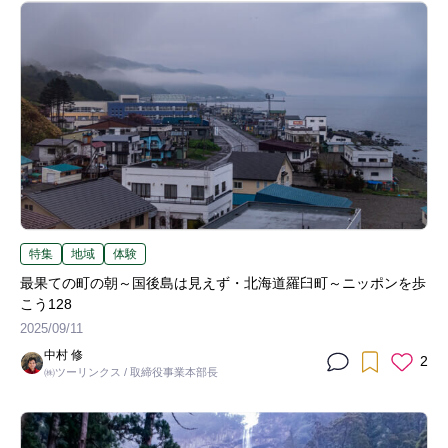
特集
地域
体験
最果ての町の朝～国後島は見えず・北海道羅臼町～ニッポンを歩
こう128
2025/09/11
中村 修
2
㈱ツーリンクス / 取締役事業本部長