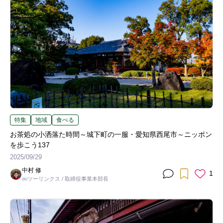
特集
地域
食べる
お茶処の小洒落た時間～城下町の一服・愛知県西尾市～ニッポン
を歩こう137
2025/09/29
中村 修
1
㈱ツーリンクス / 取締役事業本部長