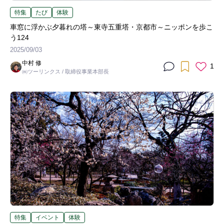
特集
たび
体験
車窓に浮かぶ夕暮れの塔～東寺五重塔・京都市～ニッポンを歩こ
う124
2025/09/03
中村 修
1
㈱ツーリンクス / 取締役事業本部長
特集
イベント
体験