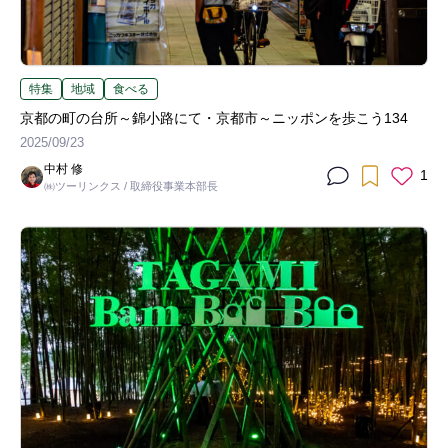
特集
地域
食べる
京都の町の台所～錦小路にて・京都市～ニッポンを歩こう134
2025/09/23
中村 修
1
㈱ツーリンクス / 取締役事業本部長