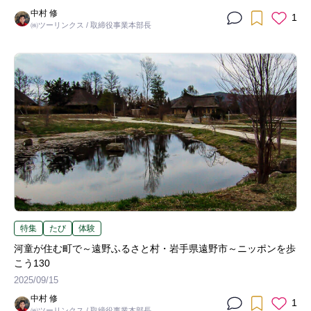
中村 修
1
㈱ツーリンクス / 取締役事業本部長
特集
たび
体験
河童が住む町で～遠野ふるさと村・岩手県遠野市～ニッポンを歩
こう130
2025/09/15
中村 修
1
㈱ツーリンクス / 取締役事業本部長