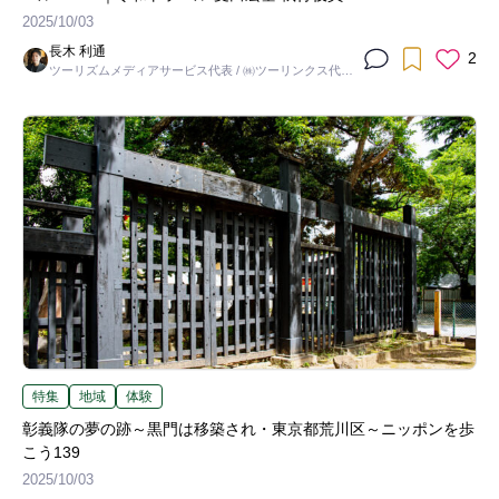
2025/10/03
長木 利通
2
ツーリズムメディアサービス代表 / ㈱ツーリンクス代表
取締役社長
特集
地域
体験
彰義隊の夢の跡～黒門は移築され・東京都荒川区～ニッポンを歩
こう139
2025/10/03