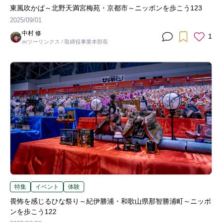
東風吹かば～北野天満宮梅苑・京都市～ニッポンを歩こう123
2025/09/01
中村 修
1
㈱ツーリンクス / 取締役事業本部長
特集
イベント
体験
畏怖を感じるひな祭り～紀伊勝浦・和歌山県那智勝浦町～ニッポ
ンを歩こう122