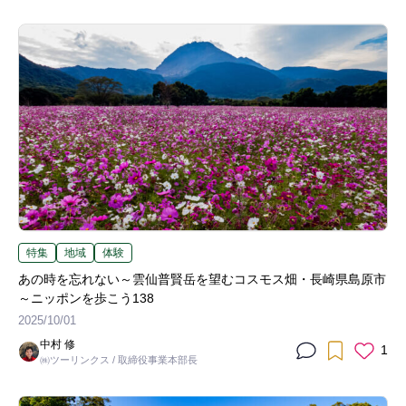
特集
地域
体験
あの時を忘れない～雲仙普賢岳を望むコスモス畑・長崎県島原市
～ニッポンを歩こう138
2025/10/01
中村 修
1
㈱ツーリンクス / 取締役事業本部長