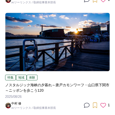
㈱ツーリンクス / 取締役事業本部長
特集
地域
体験
ノスタルジック海峡の夕暮れ～唐戸カモンワーフ・山口県下関市
～ニッポンを歩こう120
2025/08/26
中村 修
1
㈱ツーリンクス / 取締役事業本部長