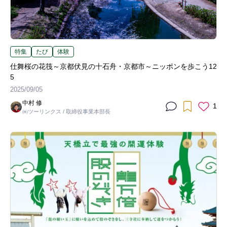
特集
たび
体験
仕舞桜の花筏～京都伏見の十石舟・京都市～ニッポンを歩こう12
5
2025/09/05
中村 修
1
㈱ツーリンクス / 取締役事業本部長