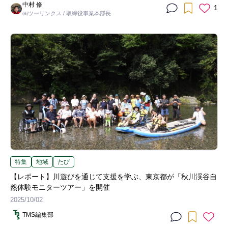
中村 修
1
㈱ツーリンクス / 取締役事業本部長
特集
地域
たび
【レポート】川遊びを通じて支援を学ぶ、東京都が「秋川渓谷自
然体験モニターツアー」を開催
2025/10/02
TMS編集部