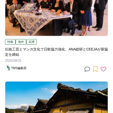
特集
海外
花博
伝統工芸とマンガ文化で日欧協力強化、ANA総研とCEEJAが新協
定を締結
2025/09/25
TMS編集部