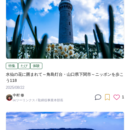
特集
たび
体験
水仙の花に囲まれて～角島灯台・山口県下関市～ニッポンを歩こ
う118
2025/08/22
中村 修
1
㈱ツーリンクス / 取締役事業本部長