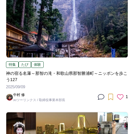
特集
たび
体験
神の宿る名瀑～那智の滝・和歌山県那智勝浦町～ニッポンを歩こ
う127
2025/09/09
中村 修
1
㈱ツーリンクス / 取締役事業本部長