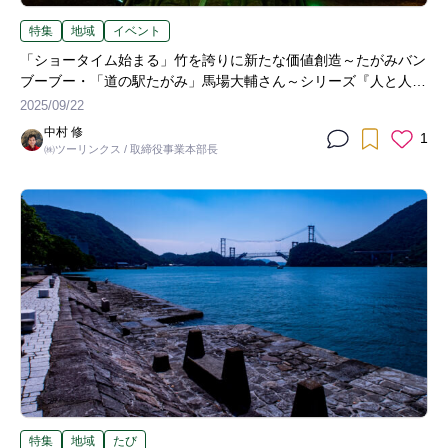
特集
地域
イベント
「ショータイム始まる」竹を誇りに新たな価値創造～たがみバン
ブーブー・「道の駅たがみ」馬場大輔さん～シリーズ『人と人が
つなぐ観光』（第1回）
2025/09/22
中村 修
1
㈱ツーリンクス / 取締役事業本部長
特集
地域
たび