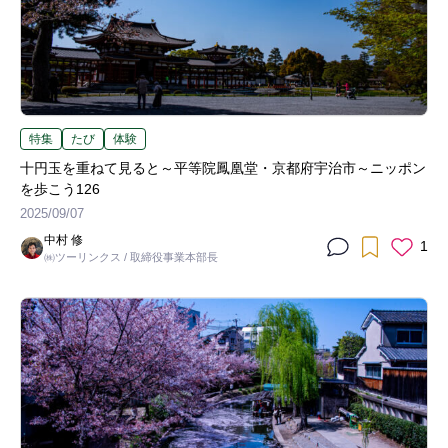
特集
たび
体験
十円玉を重ねて見ると～平等院鳳凰堂・京都府宇治市～ニッポン
を歩こう126
2025/09/07
中村 修
1
㈱ツーリンクス / 取締役事業本部長