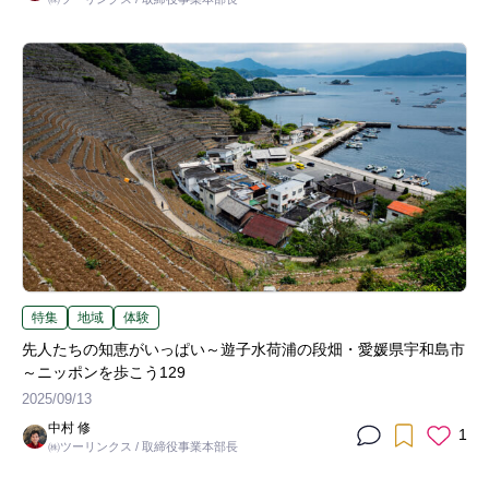
特集
地域
体験
先人たちの知恵がいっぱい～遊子水荷浦の段畑・愛媛県宇和島市
～ニッポンを歩こう129
2025/09/13
中村 修
1
㈱ツーリンクス / 取締役事業本部長