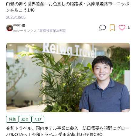
白鷺の舞う世界遺産～お色直しの姫路城・兵庫県姫路市～ニッポ
ンを歩こう140
2025/10/05
中村 修
1
㈱ツーリンクス / 取締役事業本部長
特集
総合
たび
令和トラベル、国内ホテル事業に参入 訪日需要を視野にグロー
バルOTAへ｜令和トラベル 受田宏基 執行役員CBO