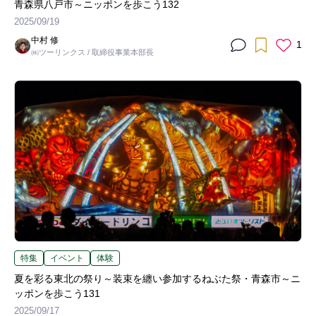
青森県八戸市～ニッポンを歩こう132
2025/09/19
中村 修
1
㈱ツーリンクス / 取締役事業本部長
特集
イベント
体験
夏を彩る東北の祭り～装束を纏い参加するねぶた祭・青森市～ニ
ッポンを歩こう131
2025/09/17