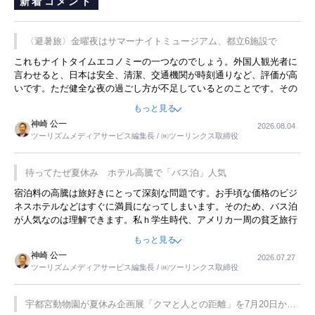
新着コメント
〈避暑旅〉金曜夜はサマーナイトミュージアム、都立6施設で
これもナイトタイムエコノミーの一つなのでしょう。外国人観光者に
言わせると、日本は安全、清潔、交通機関が時刻通りなど、評価が高
いです。ただ健全な夜の過ごし方が不足しているとのことです。その
ような意味で、金曜夜にこのようなイベントが行われれば、日本人に
もっと見る
限らず外国人にとっても楽しみが増えるでしょうね。
神崎 公一
2026.08.04
ツーリズムメディアサービス編集長 / ㈱ツーリンクス取締役
待ってたぜ夏休み ホテル高騰で「バス泊」人気
宿泊料の高騰は旅好きにとって深刻な問題です。お手頃な価格のビジ
ネスホテルなどはすぐに満員になってしまいます。そのため、バス泊
が人気なのは理解できます。私ｈ学生時代、アメリカ一周の貧乏旅行
をした時は、移動はグレイハウンドバスでした。夕方から夜の便を利
もっと見る
用してホテル代を浮かせていました。ただし、若いからできたことで
神崎 公一
2026.07.27
す。若い人が夜行バスで京都に行った、青森に行ったと聞くと、疲れ
ツーリズムメディアサービス編集長 / ㈱ツーリンクス取締役
が残らないのかなと思ってしまいます。
宇都宮動物園が夏休み企画展「クマと人との距離」を7月20日から