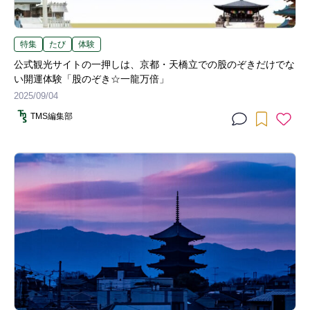
特集
たび
体験
公式観光サイトの一押しは、京都・天橋立での股のぞきだけでな
い開運体験「股のぞき☆一龍万倍」
2025/09/04
TMS編集部