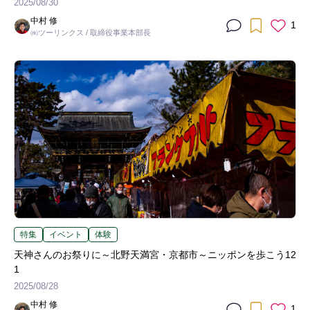
2025/08/30
中村 修
1
㈱ツーリンクス / 取締役事業本部長
特集
イベント
体験
天神さんのお祭りに～北野天満宮・京都市～ニッポンを歩こう12
1
2025/08/28
中村 修
1