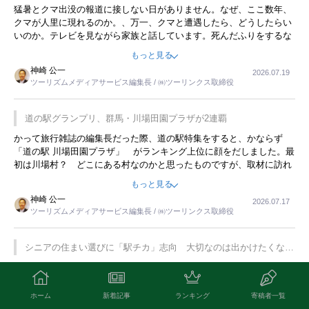
開催
猛暑とクマ出没の報道に接しない日がありません。なぜ、ここ数年、
クマが人里に現れるのか。、万一、クマと遭遇したら、どうしたらい
いのか。テレビを見ながら家族と話しています。死んだふりをするな
んてことは、冗談でもいえません。そんな中で、この企画展はタイム
もっと見る
リーですね。
神崎 公一
2026.07.19
ツーリズムメディアサービス編集長 / ㈱ツーリンクス取締役
道の駅グランプリ、群馬・川場田園プラザが2連覇
かって旅行雑誌の編集長だった際、道の駅特集をすると、かならず
「道の駅 川場田園プラザ」 がランキング上位に顔をだしました。最
初は川場村？ どこにある村なのかと思ったものですが、取材に訪れ
永井 彰一社長にインタビューしたら、興味深い話が次々が飛び出しま
もっと見る
した。プレゼンも巧みで、今でも思い出すことが２つあります。一つ
神崎 公一
2026.07.17
は、従業員に東京ディズニーランドを見学させ、サービス業、接客業
ツーリズムメディアサービス編集長 / ㈱ツーリンクス取締役
の何かを理解してもらっていることです。 もう一つは1800円もする
プレミアムヨーグルトを販売するにあたり、社内に懸念もあったそう
です。永井社長は、駐車場に都内ナンバーの高級外車が停まっている
シニアの住まい選びに「駅チカ」志向 大切なのは出かけたくなる
ことに目をつけ、高級商品でも売れると確信したそうです。今回の記
暮らし
編集長のひと言 ご寄稿ありがとうございます。身につまされる話で
事を懐かしく読みました。
す。実家で一人暮らしの母がお世話になった施設は最寄り駅からバス
で２０分くらいの立地でした。私の自宅からだと、１時間以上かかり
ホーム
新着記事
ランキング
寄稿者一覧
ました。母の住まいから近いという理由で、その施設を選択したので