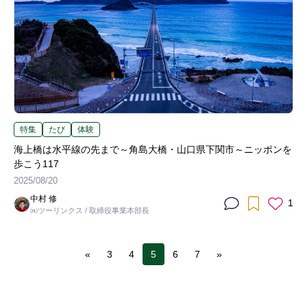
特集
たび
体験
海上橋は水平線の先まで～角島大橋・山口県下関市～ニッポンを
歩こう117
2025/08/20
中村 修
1
㈱ツーリンクス / 取締役事業本部長
«
3
4
5
6
7
»