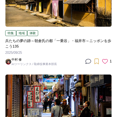
特集
地域
体験
兵たちの夢の跡～朝倉氏の都「一乗谷」・福井市～ニッポンを歩
こう135
2025/09/25
中村 修
1
㈱ツーリンクス / 取締役事業本部長