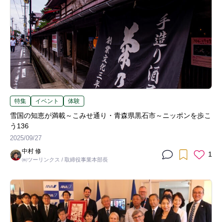
特集
イベント
体験
雪国の知恵が満載～こみせ通り・青森県黒石市～ニッポンを歩こ
う136
2025/09/27
中村 修
1
㈱ツーリンクス / 取締役事業本部長