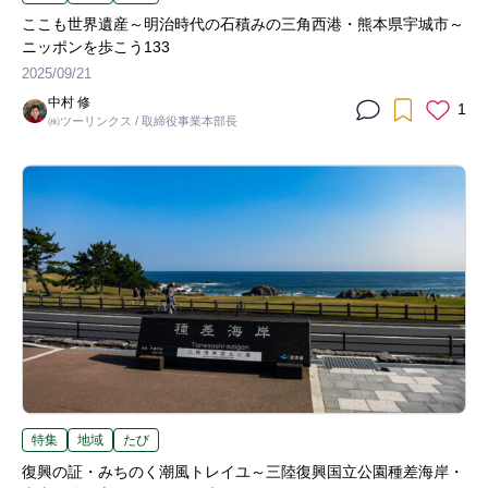
ここも世界遺産～明治時代の石積みの三角西港・熊本県宇城市～
ニッポンを歩こう133
2025/09/21
中村 修
1
㈱ツーリンクス / 取締役事業本部長
特集
地域
たび
復興の証・みちのく潮風トレイユ～三陸復興国立公園種差海岸・