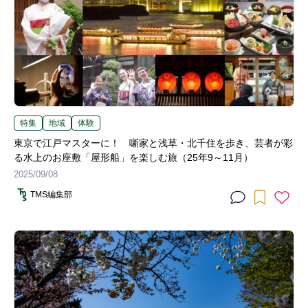
特集
地域
体験
東京で江戸マスターに！ 噺家と浅草・北千住を歩き、芸者が彩
る水上のお座敷「屋形船」を楽しむ旅（25年9～11月）
2025/09/08
TMS編集部