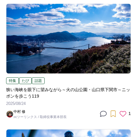
特集
たび
話題
狭い海峡を眼下に望みながら～火の山公園・山口県下関市～ニッ
ポンを歩こう119
2025/08/24
中村 修
1
㈱ツーリンクス / 取締役事業本部長